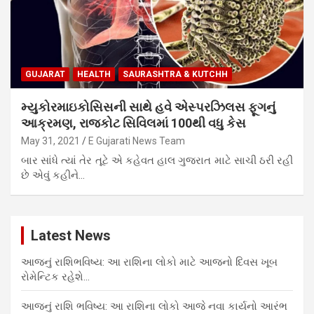
GUJARAT
HEALTH
SAURASHTRA & KUTCHH
મ્યુકોરમાઇકોસિસની સાથે હવે એસ્પરઝિલસ ફૂગનું
આક્રમણ, રાજકોટ સિવિલમાં 100થી વધુ કેસ
May 31, 2021
E Gujarati News Team
બાર સાંધે ત્યાં તેર તૂટે એ કહેવત હાલ ગુજરાત માટે સાચી ઠરી રહી
છે એવું કહીને…
Latest News
આજનું રાશિભવિષ્ય: આ રાશિના લોકો માટે આજનો દિવસ ખૂબ
રોમેન્ટિક રહેશે…
આજનું રાશિ ભવિષ્ય: આ રાશિના લોકો આજે નવા કાર્યનો આરંભ