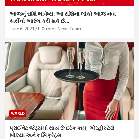
આજનું રાશિ ભવિષ્ય: આ રાશિના લોકો આજે નવા
કાર્યનો આરંભ કરી શકે છે…
June 6, 2021
E Gujarati News Team
WORLD
પ્રાઈવેટ જેટ્સમાં થાય છે દરેક કામ, એરહોસ્ટેસે
ખોલ્યા અનેક સિક્રેટ્સ