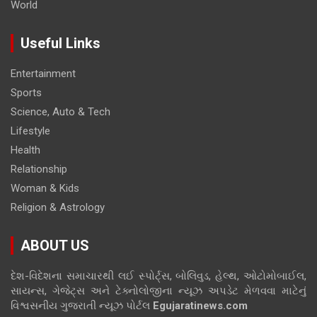
World
Useful Links
Entertainment
Sports
Science, Auto & Tech
Lifestyle
Health
Relationship
Woman & Kids
Religion & Astrology
ABOUT US
દેશ-વિદેશના સમાચારથી લઈ સ્પોર્ટ્સ, બોલિવુડ, હેલ્થ, ઓટોમોબાઈલ,
સાયન્સ, ગેજેટ્સ અને ટેક્નોલોજીના ન્યૂઝ અપડેટ મેળવવા માટેનું
વિશ્વસનીય ગુજરાતી ન્યૂઝ પોર્ટલ
Egujaratinews.com