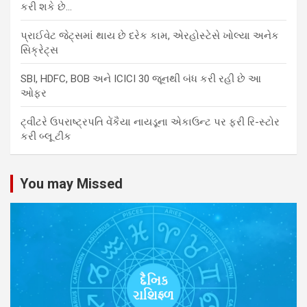
કરી શકે છે…
પ્રાઈવેટ જેટ્સમાં થાય છે દરેક કામ, એરહોસ્ટેસે ખોલ્યા અનેક
સિક્રેટ્સ
SBI, HDFC, BOB અને ICICI 30 જૂનથી બંધ કરી રહી છે આ
ઓફર
ટ્વીટરે ઉપરાષ્ટ્રપતિ વેંકૈયા નાયડૂના એકાઉન્ટ પર ફરી રિ-સ્ટોર
કરી બ્લૂ ટીક
You may Missed