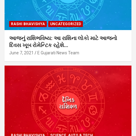
RASHI BHAVISHYA
UNCATEGORIZED
આજનું રાશિભવિષ્ય: આ રાશિના લોકો માટે આજનો
દિવસ ખૂબ રોમેન્ટિક રહેશે…
June 7, 2021
E Gujarati News Team
RASHI BHAVISHYA
SCIENCE, AUTO & TECH