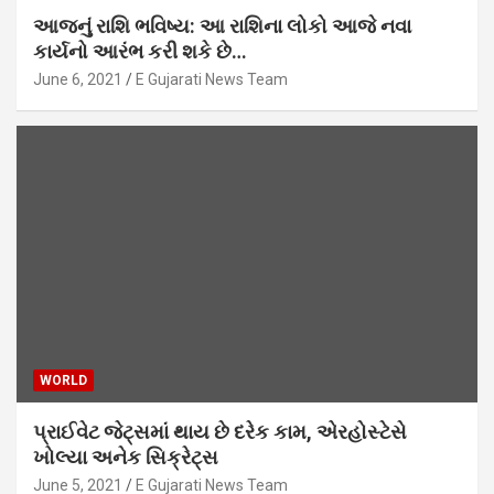
આજનું રાશિ ભવિષ્ય: આ રાશિના લોકો આજે નવા
કાર્યનો આરંભ કરી શકે છે…
June 6, 2021
E Gujarati News Team
WORLD
પ્રાઈવેટ જેટ્સમાં થાય છે દરેક કામ, એરહોસ્ટેસે
ખોલ્યા અનેક સિક્રેટ્સ
June 5, 2021
E Gujarati News Team