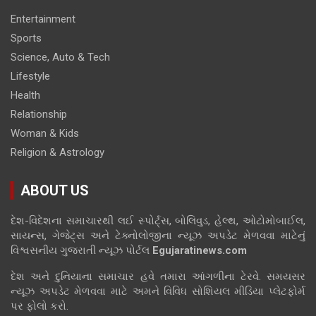
Entertainment
Sports
Science, Auto & Tech
Lifestyle
Health
Relationship
Woman & Kids
Religion & Astrology
ABOUT US
દેશ-વિદેશના સમાચારથી લઈ સ્પોર્ટ્સ, બોલિવુડ, હેલ્થ, ઓટોમોબાઈલ,
સાયન્સ, ગેજેટ્સ અને ટેક્નોલોજીના ન્યૂઝ અપડેટ મેળવવા માટેનું
વિશ્વસનીય ગુજરાતી ન્યૂઝ પોર્ટલ
Egujaratinews.com
દેશ અને દુનિયાના સમાચાર હવે તમારા આંગળીના ટેરવે. સમયસર
ન્યૂઝ અપડેટ મેળવવા માટે અમને વિવિધ સોશિયલ મીડિયા પ્લેટફોર્મ
પર ફોલો કરો.