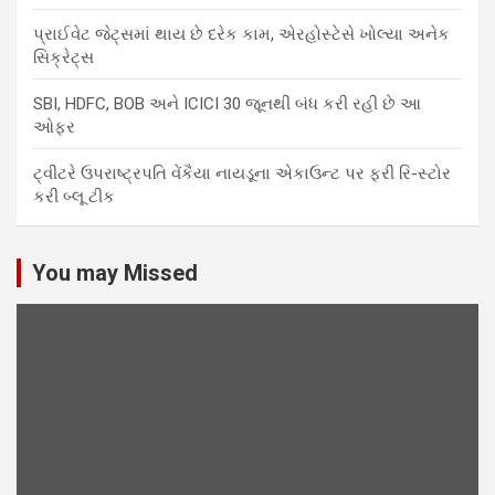
પ્રાઈવેટ જેટ્સમાં થાય છે દરેક કામ, એરહોસ્ટેસે ખોલ્યા અનેક
સિક્રેટ્સ
SBI, HDFC, BOB અને ICICI 30 જૂનથી બંધ કરી રહી છે આ
ઓફર
ટ્વીટરે ઉપરાષ્ટ્રપતિ વેંકૈયા નાયડૂના એકાઉન્ટ પર ફરી રિ-સ્ટોર
કરી બ્લૂ ટીક
You may Missed