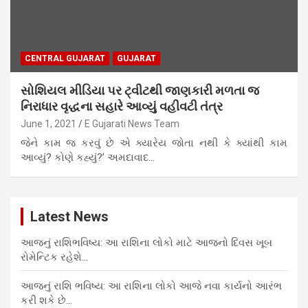
CENTRAL GUJARAT
GUJARAT
સોશિયલ મીડિયા પર ટ્વીટથી જાણકારી મળતા જ
નિરાધાર વૃદ્ધના સહારે આવ્યું વહીવટી તંત્ર
June 1, 2021
E Gujarati News Team
જેને કામ જ કરવું છે એ ક્યારેય જોતા નથી કે ક્યાંથી કામ
આવ્યું? કોણે કહ્યું?’ અમદાવાદ…
Latest News
આજનું રાશિભવિષ્ય: આ રાશિના લોકો માટે આજનો દિવસ ખૂબ
રોમેન્ટિક રહેશે…
આજનું રાશિ ભવિષ્ય: આ રાશિના લોકો આજે નવા કાર્યનો આરંભ
કરી શકે છે…