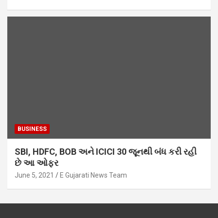
BUSINESS
SBI, HDFC, BOB અને ICICI 30 જૂનથી બંધ કરી રહી
છે આ ઓફર
June 5, 2021
E Gujarati News Team