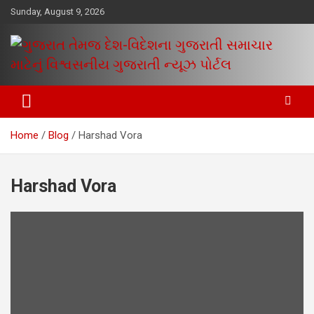
Skip
Sunday, August 9, 2026
to
content
www.egujaratinews.com
ગુજરાત તેમજ દેશ-વિદેશના ગુજરાતી
સમાચાર માટેનું વિશ્વસનીય ગુજરાતી
Home
Blog
Harshad Vora
ન્યૂઝ પોર્ટલ
Harshad Vora