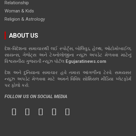
Relationship
Woman & Kids
Religion & Astrology
ABOUT US
દેશ-વિદેશના સમાચારથી લઈ સ્પોર્ટ્સ, બોલિવુડ, હેલ્થ, ઓટોમોબાઈલ,
સાયન્સ, ગેજેટ્સ અને ટેક્નોલોજીના ન્યૂઝ અપડેટ મેળવવા માટેનું
વિશ્વસનીય ગુજરાતી ન્યૂઝ પોર્ટલ
Egujaratinews.com
દેશ અને દુનિયાના સમાચાર હવે તમારા આંગળીના ટેરવે. સમયસર
ન્યૂઝ અપડેટ મેળવવા માટે અમને વિવિધ સોશિયલ મીડિયા પ્લેટફોર્મ
પર ફોલો કરો.
FOLLOW US ON SOCIAL MEDIA