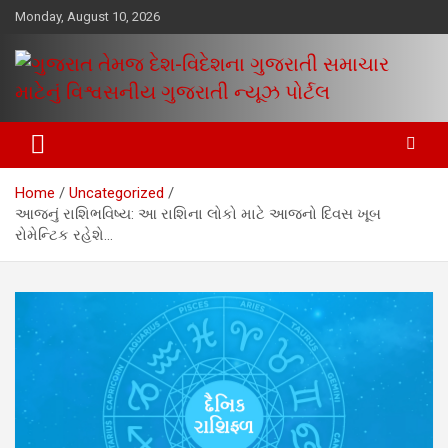
Skip
Monday, August 10, 2026
to
content
www.egujaratinews.com
ગુજરાત તેમજ દેશ-વિદેશના ગુજરાતી
સમાચાર માટેનું વિશ્વસનીય ગુજરાતી
Home
Uncategorized
ન્યૂઝ પોર્ટલ
આજનું રાશિભવિષ્ય: આ રાશિના લોકો માટે આજનો દિવસ ખૂબ
રોમેન્ટિક રહેશે…