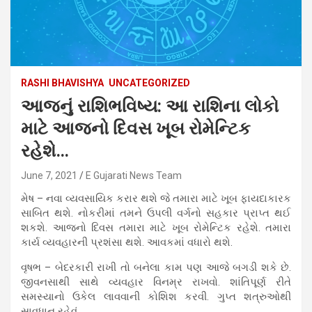
RASHI BHAVISHYA
UNCATEGORIZED
આજનું રાશિભવિષ્ય: આ રાશિના લોકો
માટે આજનો દિવસ ખૂબ રોમેન્ટિક
રહેશે…
June 7, 2021
E Gujarati News Team
મેષ – નવા વ્યવસાયિક કરાર થશે જે તમારા માટે ખૂબ ફાયદાકારક
સાબિત થશે. નોકરીમાં તમને ઉપલી વર્ગનો સહકાર પ્રાપ્ત થઈ
શકશે. આજનો દિવસ તમારા માટે ખૂબ રોમેન્ટિક રહેશે. તમારા
કાર્ય વ્યવહારની પ્રશંસા થશે. આવકમાં વધારો થશે.
વૃષભ – બેદરકારી રાખી તો બનેલા કામ પણ આજે બગડી શકે છે.
જીવનસાથી સાથે વ્યવહાર વિનમ્ર રાખવો. શાંતિપૂર્ણ રીતે
સમસ્યાનો ઉકેલ લાવવાની કોશિશ કરવી. ગુપ્ત શત્રુઓથી
સાવધાન રહેવું.