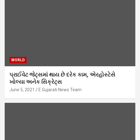
WORLD
પ્રાઈવેટ જેટ્સમાં થાય છે દરેક કામ, એરહોસ્ટેસે
ખોલ્યા અનેક સિક્રેટ્સ
June 5, 2021
E Gujarati News Team