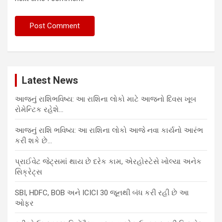
Latest News
આજનું રાશિભવિષ્ય: આ રાશિના લોકો માટે આજનો દિવસ ખૂબ
રોમેન્ટિક રહેશે…
આજનું રાશિ ભવિષ્ય: આ રાશિના લોકો આજે નવા કાર્યનો આરંભ
કરી શકે છે…
પ્રાઈવેટ જેટ્સમાં થાય છે દરેક કામ, એરહોસ્ટેસે ખોલ્યા અનેક
સિક્રેટ્સ
SBI, HDFC, BOB અને ICICI 30 જૂનથી બંધ કરી રહી છે આ
ઓફર