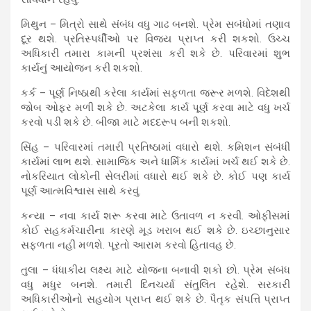
મિથુન – મિત્રો સાથે સંબંધ વધુ ગાઢ બનશે. પ્રેમ સબંધોમાં તણાવ
દૂર થશે. પ્રતિસ્પર્ધીઓ પર વિજય પ્રાપ્ત કરી શકશો. ઉચ્ચ
અધિકારી તમારા કામની પ્રશંસા કરી શકે છે. પરિવારમાં શુભ
કાર્યનું આયોજન કરી શકશો.
કર્ક – પૂર્ણ નિષ્ઠાથી કરેલા કાર્યમાં સફળતા જરૂર મળશે. વિદેશથી
જોબ ઓફર મળી શકે છે. અટકેલા કાર્ય પૂર્ણ કરવા માટે વધુ ખર્ચ
કરવો પડી શકે છે. બીજા માટે મદદરૂપ બની શકશો.
સિંહ – પરિવારમાં તમારી પ્રતિષ્ઠામાં વધારો થશે. કમિશન સંબંધી
કાર્યમાં લાભ થશે. સામાજિક અને ધાર્મિક કાર્યમાં ખર્ચ થઈ શકે છે.
નોકરિયાત લોકોની સેલરીમાં વધારો થઈ શકે છે. કોઈ પણ કાર્ય
પૂર્ણ આત્મવિશ્વાસ સાથે કરવું.
કન્યા – નવા કાર્ય શરૂ કરવા માટે ઉતાવળ ન કરવી. ઓફીસમાં
કોઈ સહકર્મચારીના કારણે મૂડ ખરાબ થઈ શકે છે. ઇચ્છાનુસાર
સફળતા નહીં મળશે. પૂરતો આરામ કરવો હિતાવહ છે.
તુલા – ધંધાકીય લક્ષ્ય માટે યોજના બનાવી શકો છો. પ્રેમ સંબંધ
વધુ મધુર બનશે. તમારી દિનચર્યા સંતુલિત રહેશે. સરકારી
અધિકારીઓનો સહયોગ પ્રાપ્ત થઈ શકે છે. પૈતૃક સંપત્તિ પ્રાપ્ત