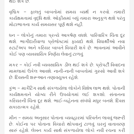
થઈ શકે છે.
વૃશ્ચિક – ફાલતું બાબતોમાં સમય વ્યર્થ ન કરવો. તમારી
કાર્યક્ષમતામાં વૃદ્ધિ થશે. ઓફીસમાં બધું તમારા અનુકૂળ થશે પરંતુ
મોટાભાગના કાર્ય સમયસર પૂર્ણ થશે નહીં.
ધન – લોકોનું તમારા પ્રત્યે આકર્ષણ વધશે. પારિવારિક ચિંતા દૂર
થશે. ભાગીદારીવાળા પ્રોજેક્ટમાં ફાયદો થશે. વિધાર્થીઓ નવા
સ્ટાર્ટઅપ અને કરિયર બાબતે વિચારી શકે છે. ભાવનામાં આવીને
કોઈ પણ વ્યવસાયિક નિર્ણય લેવાનું ટાળવું.
મકર – કોઈ નવી વ્યવસાયિક ડીલ થઈ શકે છે. પ્રોપર્ટી વિવાદના
મામલામાં ઉકેલ આવશે. નાની-નાની બાબતોમાં ગુસ્સો આવી શકે
છે. દિવસની શરૂઆત તણાવયુક્ત રહેશે.
કુંભ – માર્કેટિંગ સાથે સંકળાયેલા લોકોને વિશેષ લાભ થશે. પોતાની
કાર્યક્ષમતાને યોગ્ય રીતે ઉપયોગમાં લઈ શકશો. સંતાનના
કરિયરની ચિંતા દૂર થશે. ભાઈ-બહેનના સંબંધો મધુર બનશે. દિવસ
સકારાત્મક રહેશે.
મીન – સમય અનુસાર પોતાના વ્યવહારમાં પરિવર્તન લાવવું જરૂરી
છે. કોઈના પર પોતાના વિચારો થોપવાનું ટાળવું. ઘરનું વાતાવરણ
સારું રહેશે. લેખન કાર્ય સાથે સંકળાયેલા લોકો નવી રચના કરી