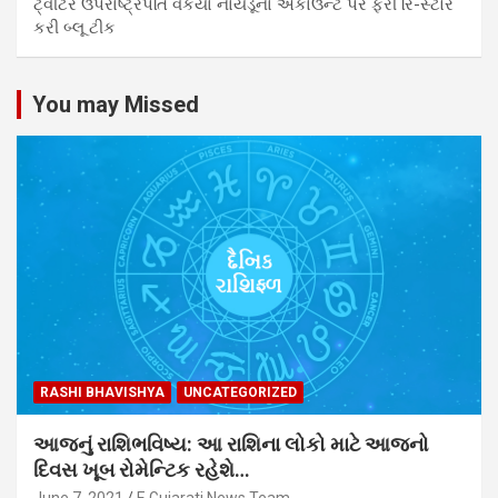
ટ્વીટરે ઉપરાષ્ટ્રપતિ વેંકૈયા નાયડૂના એકાઉન્ટ પર ફરી રિ-સ્ટોર
કરી બ્લૂ ટીક
You may Missed
RASHI BHAVISHYA
UNCATEGORIZED
આજનું રાશિભવિષ્ય: આ રાશિના લોકો માટે આજનો
દિવસ ખૂબ રોમેન્ટિક રહેશે…
June 7, 2021
E Gujarati News Team