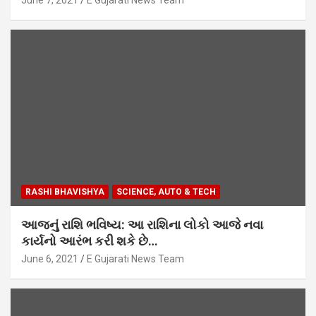
RASHI BHAVISHYA
SCIENCE, AUTO & TECH
આજનું રાશિ ભવિષ્ય: આ રાશિના લોકો આજે નવા
કાર્યનો આરંભ કરી શકે છે…
June 6, 2021
E Gujarati News Team