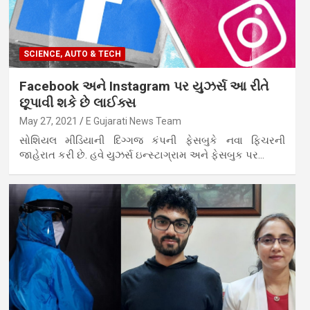
SCIENCE, AUTO & TECH
Facebook અને Instagram પર યુઝર્સ આ રીતે
છૂપાવી શકે છે લાઈક્સ
May 27, 2021
E Gujarati News Team
સોશિયલ મીડિયાની દિગ્ગજ કંપની ફેસબુકે નવા ફિચરની
જાહેરાત કરી છે. હવે યુઝર્સ ઇન્સ્ટાગ્રામ અને ફેસબુક પર…