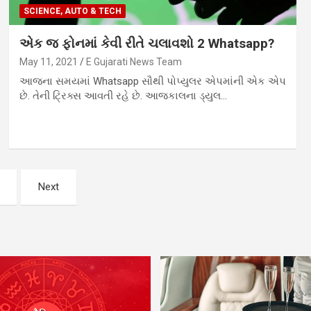
SCIENCE, AUTO & TECH
એક જ ફોનમાં કેવી રીતે ચલાવશો 2 Whatsapp?
May 11, 2021
E Gujarati News Team
આજના સમયમાં Whatsapp સૌથી પોપ્યુલર એપમાંની એક એપ
છે. તેની ટ્રિક્સ આવતી રહે છે. આજકાલના ડ્યુલ…
Next