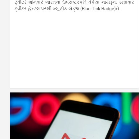
ટ્વીટરે શનિવારે ભારતના ઉપરાષ્ટ્રપતિ વેંકૈયા નાયડૂના સત્તાવાર
ટ્વીટર હેન્ડલ પરથી બ્લૂ ટીક બેડ્જ (Blue Tick Badge)ને…