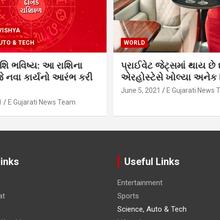
VISHYA
UTO & TECH
WORLD
શિ ભવિષ્ય: આ રાશિના
પ્રાઈવેટ જેટ્સમાં થાય છે 
 નવા કાર્યનો આરંભ કરી
એરહોસ્ટેસે ખોલ્યા અનેક સ
June 5, 2021
E Gujarati News
1
E Gujarati News Team
Links
Useful Links
Entertainment
at
Sports
Science, Auto & Tech