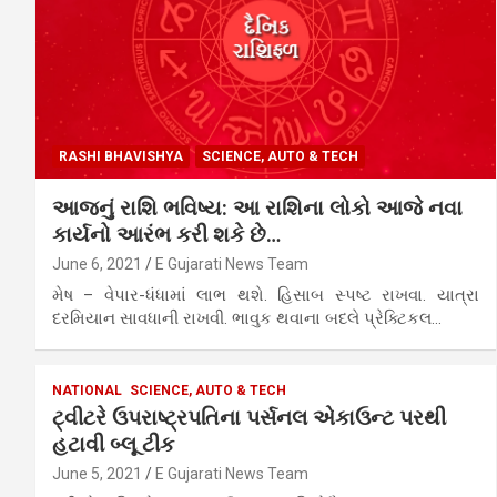
RASHI BHAVISHYA
SCIENCE, AUTO & TECH
આજનું રાશિ ભવિષ્ય: આ રાશિના લોકો આજે નવા
કાર્યનો આરંભ કરી શકે છે…
June 6, 2021
E Gujarati News Team
મેષ – વેપાર-ધંધામાં લાભ થશે. હિસાબ સ્પષ્ટ રાખવા. યાત્રા
દરમિયાન સાવધાની રાખવી. ભાવુક થવાના બદલે પ્રેક્ટિકલ…
NATIONAL
SCIENCE, AUTO & TECH
ટ્વીટરે ઉપરાષ્ટ્રપતિના પર્સનલ એકાઉન્ટ પરથી
હટાવી બ્લૂ ટીક
June 5, 2021
E Gujarati News Team