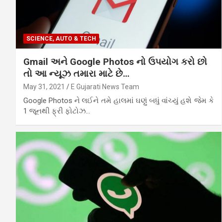
SCIENCE, AUTO & TECH
Gmail અને Google Photos નો ઉપયોગ કરો છો
તો આ ન્યૂઝ તમારા માટે છે…
May 31, 2021
E Gujarati News Team
Google Photos ને લઈને તમે હાલમાં ઘણું બધું વાંચ્યું હશે જેમ કે
1 જૂનથી ફ્રી ફોટોઝ…