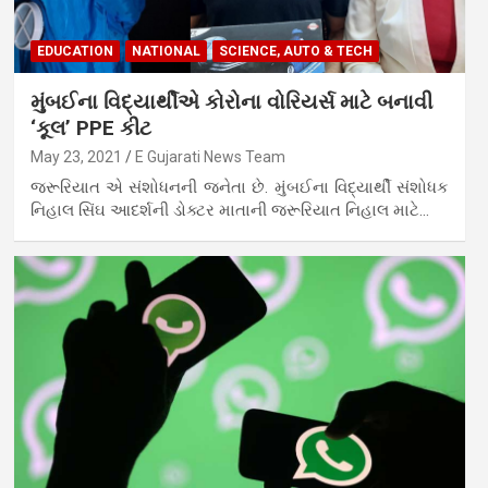
EDUCATION
NATIONAL
SCIENCE, AUTO & TECH
મુંબઈના વિદ્યાર્થીએ કોરોના વોરિયર્સ માટે બનાવી
‘કૂલ’ PPE કીટ
May 23, 2021
E Gujarati News Team
જરૂરિયાત એ સંશોધનની જનેતા છે. મુંબઈના વિદ્યાર્થી સંશોધક
નિહાલ સિંઘ આદર્શની ડોક્ટર માતાની જરૂરિયાત નિહાલ માટે…