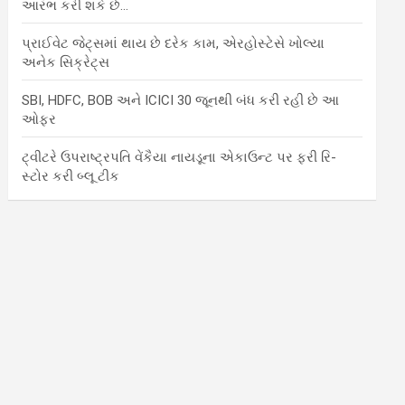
આરંભ કરી શકે છે…
પ્રાઈવેટ જેટ્સમાં થાય છે દરેક કામ, એરહોસ્ટેસે ખોલ્યા
અનેક સિક્રેટ્સ
SBI, HDFC, BOB અને ICICI 30 જૂનથી બંધ કરી રહી છે આ
ઓફર
ટ્વીટરે ઉપરાષ્ટ્રપતિ વેંકૈયા નાયડૂના એકાઉન્ટ પર ફરી રિ-
સ્ટોર કરી બ્લૂ ટીક