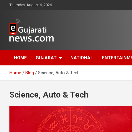
Skip
Thursday, August 6, 2026
to
content
www.egujaratinews.com
ગુજરાત તેમજ દેશ-
HOME
GUJARAT
NATIONAL
ENTERTAINM
વિદેશના ગુજરાતી સમાચાર
Home
Blog
Science, Auto & Tech
માટેનું વિશ્વસનીય
ગુજરાતી ન્યૂઝ પોર્ટલ
Science, Auto & Tech