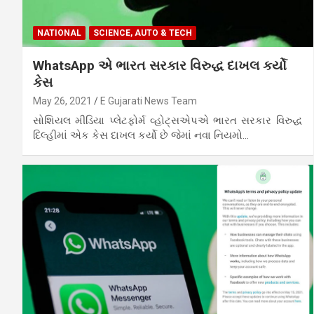
NATIONAL
SCIENCE, AUTO & TECH
WhatsApp એ ભારત સરકાર વિરુદ્ધ દાખલ કર્યો
કેસ
May 26, 2021
E Gujarati News Team
સોશિયલ મીડિયા પ્લેટફોર્મ વ્હોટ્સએપએ ભારત સરકાર વિરુદ્ધ
દિલ્હીમાં એક કેસ દાખલ કર્યો છે જેમાં નવા નિયમો…