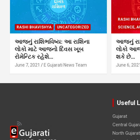
RASHI BHA
RASHI BHAVISHYA
UNCATEGORIZED
SCIENCE, A
આજનું રાશિભવિષ્ય: આ રાશિના
આજનું રા
લોકો માટે આજનો દિવસ ખૂબ
લોકો આજે
રોમેન્ટિક રહેશે…
શકે છે…
June 7, 2021
E Gujarati News Team
June 6, 202
Useful 
Gujarat
Central Gujar
North Gujarat