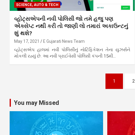
SCIENCE, AUTO & TECH
વ્હોટ્સએપની નવી પોલિસી જો તમે હજુ પણ
એક્સેપ્ટ નથી કરી તો જાણી લો તમારાં અકાઉન્ટનું
શું થશે?
May 17, 2021
E Gujarati News Team
વ્હોટ્સએપ હાલમાં નવી પોલિસીનું નોટિફિકેશન તેના યુઝર્સને
મોકલી રહ્યું છે. આ નવી પ્રાઈવેસી પોલિસી કંપની 15મી…
Posts
1
2
pagination
You may Missed