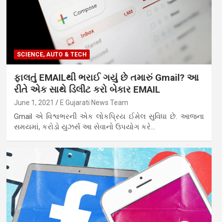
SCIENCE, AUTO & TECH
ફાલતું EMAILથી ભરાઈ ગયું છે તમારું Gmail? આ
રીતે એક સાથે ડિલીટ કરો બેકાર EMAIL
June 1, 2021
E Gujarati News Team
Gmail એ વિશ્વભરની એક લોકપ્રિય ઈમેલ સુવિધા છે. આજના
સમયમાં, કરોડો યુઝર્સ આ સેવાનો ઉપયોગ કરે…