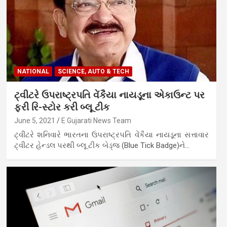
NATIONAL
SCIENCE, AUTO & TECH
ટ્વીટરે ઉપરાષ્ટ્રપતિ વેંકૈયા નાયડૂના એકાઉન્ટ પર
ફરી રિ-સ્ટોર કરી બ્લૂ ટીક
June 5, 2021
E Gujarati News Team
ટ્વીટરે શનિવારે ભારતના ઉપરાષ્ટ્રપતિ વેંકૈયા નાયડૂના સત્તાવાર
ટ્વીટર હેન્ડલ પરથી બ્લૂ ટીક બેડ્જ (Blue Tick Badge)ને…