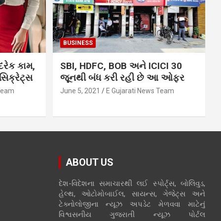
BUSINESS
દરેક કામ,
SBI, HDFC, BOB અને ICICI 30
િક્રેટ્સ
જૂનથી બંધ કરી રહી છે આ ઓફર
 Team
June 5, 2021
E Gujarati News Team
ABOUT US
દેશ-વિદેશના સમાચારથી લઈ સ્પોર્ટ્સ, બોલિવુડ,
હેલ્થ, ઓટોમોબાઈલ, સાયન્સ, ગેજેટ્સ અને
ટેક્નોલોજીના ન્યૂઝ અપડેટ મેળવવા માટેનું
વિશ્વસનીય ગુજરાતી ન્યૂઝ પોર્ટલ