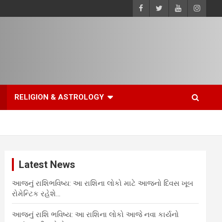
RELIGION & ASTROLOGY
Latest News
આજનું રાશિભવિષ્ય: આ રાશિના લોકો માટે આજનો દિવસ ખૂબ
રોમેન્ટિક રહેશે…
આજનું રાશિ ભવિષ્ય: આ રાશિના લોકો આજે નવા કાર્યનો