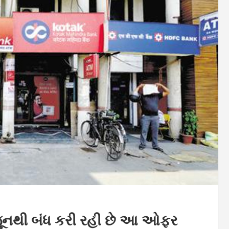
જૂનથી બંધ કરી રહી છે આ ઓફર