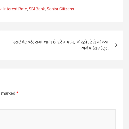
k
,
Interest Rate
,
SBI Bank
,
Senior Citizens
પ્રાઈવેટ જેટ્સમાં થાય છે દરેક કામ, એરહોસ્ટેસે ખોલ્યા
અનેક સિક્રેટ્સ
re marked
*