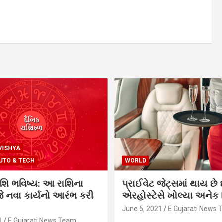
VISHYA
UTO & TECH
WORLD
શિ ભવિષ્ય: આ રાશિના
પ્રાઈવેટ જેટ્સમાં થાય છે 
 નવા કાર્યનો આરંભ કરી
એરહોસ્ટેસે ખોલ્યા અનેક સ
June 5, 2021
E Gujarati News
1
E Gujarati News Team