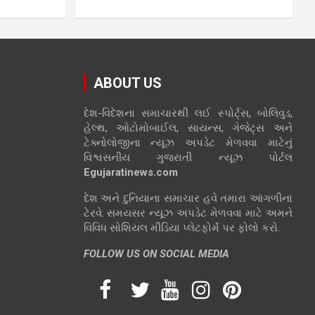
ABOUT US
દેશ-વિદેશના સમાચારથી લઈ સ્પોર્ટ્સ, બોલિવુડ,
હેલ્થ, ઓટોમોબાઈલ, સાયન્સ, ગેજેટ્સ અને
ટેક્નોલોજીના ન્યૂઝ અપડેટ મેળવવા માટેનું
વિશ્વસનીય ગુજરાતી ન્યૂઝ પોર્ટલ
Egujaratinews.com
દેશ અને દુનિયાના સમાચાર હવે તમારા આંગળીના
ટેરવે. સમયસર ન્યૂઝ અપડેટ મેળવવા માટે અમને
વિવિધ સોશિયલ મીડિયા પ્લેટફોર્મ પર ફોલો કરો.
FOLLOW US ON SOCIAL MEDIA