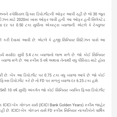
ટિઝનને સ્પેશિયલ ફિક્સ ડિપોઝીટની ઓફર આપી રહી છે જે 30 જૂન
ટિઝન માટે 2020માં ખાસ ઓફર લાવી હતી. આ ઓફર હતી સિલેક્ટેડ
 દર પર 0.50 ટકા સુધીના એક્સ્ટ્રા વ્યાજની. એટલે કે રેગ્યુલર
1 કરી દેવામાં આવી છે. એટલે કે હજી સિનિયર સિટિઝન પાસે આ
મર્ય મર્યાદા સુધી 5.4 ટકા વ્યાજનો લાભ મળે છે. જો કોઈ સિનિયર
 વ્યાજ મળે છે. આ સ્કીમ 5 વર્ષ અથવા તેનાથી વધુ પીરિયડ માટે હોય
 છે. બેંક આ ડિપોઝીટ પર 0.75 ટકા વધુ વ્યાજ આપે છે. જો કોઈ
ક્સ ડિપોઝીટ કરે છે તો FD પર મળતું વ્યાજ દર 6.25 ટકા હશે.
ી 10 વર્ષ સુધી) અંતર્ગત જો કોઈ સિનિયર વ્યક્તિ ફિક્સ ડિપોઝીટ
ીમ ICICI બેંક ગોલ્ડન યર્સ (ICICI Bank Golden Years) સ્કીમ જાહેર
 છે. ICICI બેંક ગોલ્ડન યર્સ FD સ્કીમ સિનિયર નાગરીકોને વાર્ષિક