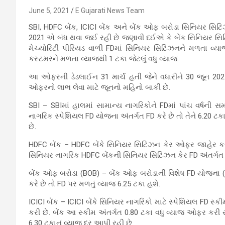
June 5, 2021
E Gujarati News Team
SBI, HDFC બેંક, ICICI બેંક અને બેંક ઓફ બરોડા સિનિયર સિ
2021 એ બંધ થવા જઈ રહી છે જણાવી દઈએ કે બેંક સિનિયર સિ
મેચ્યોરિટી પીરિયડ વાળી FDમાં સિનિયર સિટિઝનને મળતા વ્યાજ
કસ્ટમરને મળતા વ્યાજથી 1 ટકા જેટલું વધુ વ્યાજ.
આ ઓફરની ડેડલાઈન 31 માર્ચ હતી જેને વધારીને 30 જૂન 202
ઓફરનો લાભ લેવા માટે જૂનનો મહિનો બાકી છે.
SBI – SBIમાં હાલમાં સામાન્ય નાગરિકોને FDમાં પાંચ વર્ષની સ
નાગરિક સ્પેશિયલ FD યોજના અંતર્ગત FD કરે છે તો તેને 6.20 ટકા
છે.
HDFC બેંક – HDFC બેંકે સિનિયર સિટિઝન કેર ઓફર જાહેર કરી
સિનિયર નાગરિક HDFC બેંકની સિનિયર સિટિઝન કેર FD અંતર્ગત ફિ
બેંક ઓફ બરોડા (BOB) – બેંક ઓફ બરોડાની વિશેષ FD યોજના (5થ
કરે છે તો FD પર મળતું વ્યાજ 6.25 ટકા હશે.
ICICI બેંક – ICICI બેંકે સિનિયર નાગરિકો માટે સ્પેશિયલ FD સ્ક
કરી છે. બેંક આ સ્કીમ અંતર્ગત 0.80 ટકા વધુ વ્યાજ ઓફર કરી રહી
6.30 ટકાનું વ્યાજ દર આપી રહી છે.