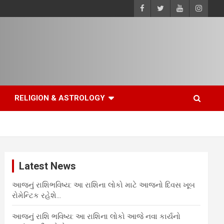
RELIGION & ASTROLOGY
Latest News
આજનું રાશિભવિષ્ય: આ રાશિના લોકો માટે આજનો દિવસ ખૂબ
રોમેન્ટિક રહેશે…
આજનું રાશિ ભવિષ્ય: આ રાશિના લોકો આજે નવા કાર્યનો