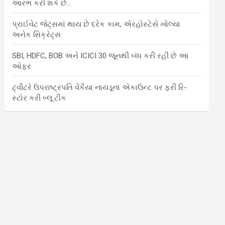
આરંભ કરી શકે છે…
પ્રાઈવેટ જેટ્સમાં થાય છે દરેક કામ, એરહોસ્ટેસે ખોલ્યા
અનેક સિક્રેટ્સ
SBI, HDFC, BOB અને ICICI 30 જૂનથી બંધ કરી રહી છે આ
ઓફર
ટ્વીટરે ઉપરાષ્ટ્રપતિ વેંકૈયા નાયડૂના એકાઉન્ટ પર ફરી રિ-
સ્ટોર કરી બ્લૂ ટીક