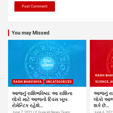
You may Missed
RASHI BHA
RASHI BHAVISHYA
UNCATEGORIZED
SCIENCE, A
આજનું રાશિભવિષ્ય: આ રાશિના
આજનું રા
લોકો માટે આજનો દિવસ ખૂબ
લોકો આજે
રોમેન્ટિક રહેશે…
શકે છે…
June 7, 2021
E Gujarati News Team
June 6, 202