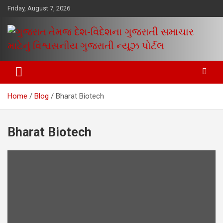
Skip
Friday, August 7, 2026
to
content
www.egujaratinews.com
ગુજરાત તેમજ દેશ-વિદેશના ગુજરાતી
સમાચાર માટેનું વિશ્વસનીય ગુજરાતી
Home
Blog
Bharat Biotech
ન્યૂઝ પોર્ટલ
Bharat Biotech