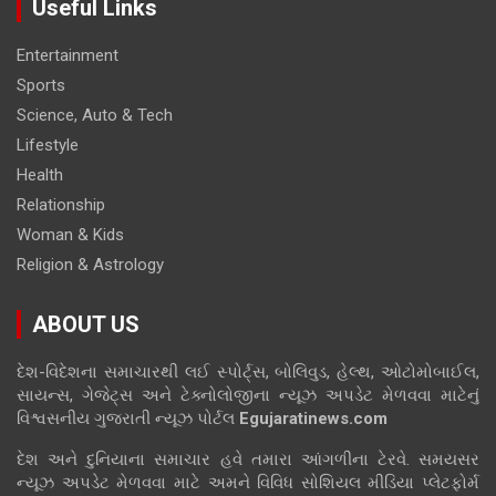
Useful Links
Entertainment
Sports
Science, Auto & Tech
Lifestyle
Health
Relationship
Woman & Kids
Religion & Astrology
ABOUT US
દેશ-વિદેશના સમાચારથી લઈ સ્પોર્ટ્સ, બોલિવુડ, હેલ્થ, ઓટોમોબાઈલ,
સાયન્સ, ગેજેટ્સ અને ટેક્નોલોજીના ન્યૂઝ અપડેટ મેળવવા માટેનું
વિશ્વસનીય ગુજરાતી ન્યૂઝ પોર્ટલ
Egujaratinews.com
દેશ અને દુનિયાના સમાચાર હવે તમારા આંગળીના ટેરવે. સમયસર
ન્યૂઝ અપડેટ મેળવવા માટે અમને વિવિધ સોશિયલ મીડિયા પ્લેટફોર્મ