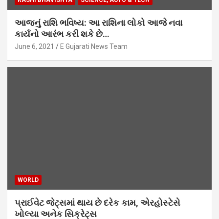
RASHI BHAVISHYA
SCIENCE, AUTO & TECH
આજનું રાશિ ભવિષ્ય: આ રાશિના લોકો આજે નવા
કાર્યનો આરંભ કરી શકે છે…
June 6, 2021
E Gujarati News Team
WORLD
પ્રાઈવેટ જેટ્સમાં થાય છે દરેક કામ, એરહોસ્ટેસે
ખોલ્યા અનેક સિક્રેટ્સ