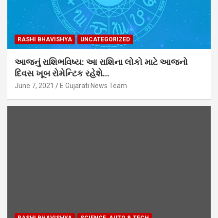
RASHI BHAVISHYA
UNCATEGORIZED
આજનું રાશિભવિષ્ય: આ રાશિના લોકો માટે આજનો
દિવસ ખૂબ રોમેન્ટિક રહેશે…
June 7, 2021
E Gujarati News Team