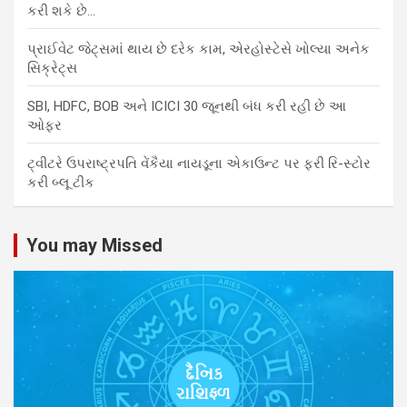
કરી શકે છે…
પ્રાઈવેટ જેટ્સમાં થાય છે દરેક કામ, એરહોસ્ટેસે ખોલ્યા અનેક
સિક્રેટ્સ
SBI, HDFC, BOB અને ICICI 30 જૂનથી બંધ કરી રહી છે આ
ઓફર
ટ્વીટરે ઉપરાષ્ટ્રપતિ વેંકૈયા નાયડૂના એકાઉન્ટ પર ફરી રિ-સ્ટોર
કરી બ્લૂ ટીક
You may Missed