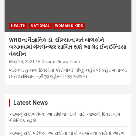
HEALTH
NATIONAL
WOMAN & KIDS
WHOના વૈજ્ઞાનિક ડૉ. સૌમ્યાના મતે બાળકોને
બચાવવામાં ગેમચેન્જર સાબિત થશે આ મેડ ઈન ઈન્ડિયા
વેક્સીન
May 23, 2021
E Gujarati News Team
ભારતમાં હાલના દિવસોમાં કોરોનાની બીજી લહેરે જે કહેર મચાવ્યો
છે તે દરમિયાન ત્રીજી લહેરની પણ આશંકા…
Latest News
આજનું રાશિભવિષ્ય: આ રાશિના લોકો માટે આજનો દિવસ ખૂબ
રોમેન્ટિક રહેશે…
આજનું રાશિ ભવિષ્ય: આ રાશિના લોકો આજે નવા કાર્યનો આરંભ