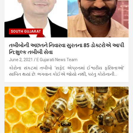
SOUTH GUJARAT
તબીબોની અછતને નિવારવા સુરતના 85 ડોક્ટરોએ આપી
નિ:શુલ્ક તબીબી સેવા
June 2, 2021
E Gujarati News Team
કોરોના સંકટમાં તબીબો ‘સફેદ એપ્રનમાં ઈશ્વરીય ફરિશ્તાઓ’
સાબિત થયાં છે. ભગવાન કોઈએ જોયો નથી, પરંતુ કોરોનાની…