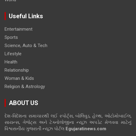
Useful Links
Entertainment
Sports
Science, Auto & Tech
Lifestyle
Health
Relationship
Woman & Kids
Religion & Astrology
ABOUT US
દેશ-વિદેશના સમાચારથી લઈ સ્પોર્ટ્સ, બોલિવુડ, હેલ્થ, ઓટોમોબાઈલ,
સાયન્સ, ગેજેટ્સ અને ટેક્નોલોજીના ન્યૂઝ અપડેટ મેળવવા માટેનું
વિશ્વસનીય ગુજરાતી ન્યૂઝ પોર્ટલ
Egujaratinews.com