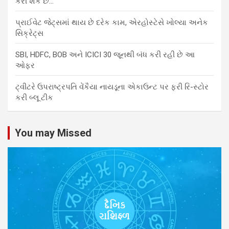
કરી શકે છે…
પ્રાઈવેટ જેટ્સમાં થાય છે દરેક કામ, એરહોસ્ટેસે ખોલ્યા અનેક
સિક્રેટ્સ
SBI, HDFC, BOB અને ICICI 30 જૂનથી બંધ કરી રહી છે આ
ઓફર
ટ્વીટરે ઉપરાષ્ટ્રપતિ વેંકૈયા નાયડૂના એકાઉન્ટ પર ફરી રિ-સ્ટોર
કરી બ્લૂ ટીક
You may Missed