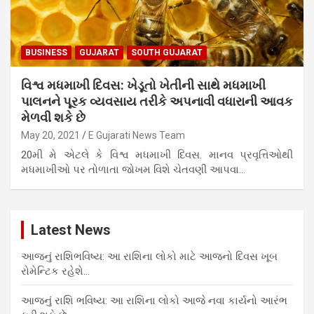
BUSINESS
GUJARAT
SOUTH GUJARAT
વિશ્વ મધમાખી દિવસ: ખેડૂતો ખેતીની સાથે મધમાખી
પાલનને પૂરક વ્યવસાય તરીકે અપનાવી વધારાની આવક
મેળવી શકે છે
May 20, 2021
E Gujarati News Team
20મી મે એટલે કે વિશ્વ મધમાખી દિવસ. માનવ પ્રવૃત્તિઓથી
મધમાખીઓ પર તોળાતા જોખમ વિશે ચેતવણી આપવા…
Latest News
આજનું રાશિભવિષ્ય: આ રાશિના લોકો માટે આજનો દિવસ ખૂબ
રોમેન્ટિક રહેશે…
આજનું રાશિ ભવિષ્ય: આ રાશિના લોકો આજે નવા કાર્યનો આરંભ