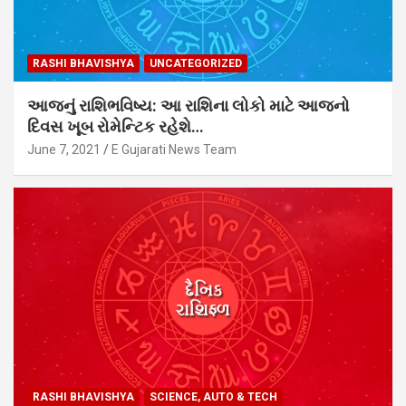
RASHI BHAVISHYA
UNCATEGORIZED
આજનું રાશિભવિષ્ય: આ રાશિના લોકો માટે આજનો
દિવસ ખૂબ રોમેન્ટિક રહેશે…
June 7, 2021
E Gujarati News Team
RASHI BHAVISHYA
SCIENCE, AUTO & TECH