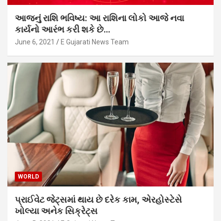
આજનું રાશિ ભવિષ્ય: આ રાશિના લોકો આજે નવા
કાર્યનો આરંભ કરી શકે છે…
June 6, 2021
E Gujarati News Team
WORLD
પ્રાઈવેટ જેટ્સમાં થાય છે દરેક કામ, એરહોસ્ટેસે
ખોલ્યા અનેક સિક્રેટ્સ