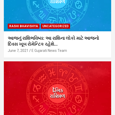
RASHI BHAVISHYA
UNCATEGORIZED
આજનું રાશિભવિષ્ય: આ રાશિના લોકો માટે આજનો
દિવસ ખૂબ રોમેન્ટિક રહેશે…
June 7, 2021
E Gujarati News Team