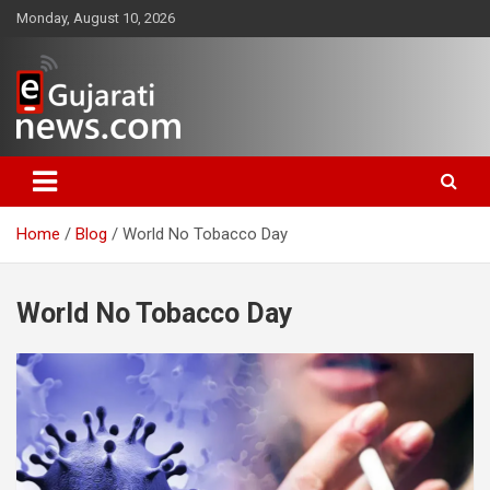
Skip
Monday, August 10, 2026
to
content
www.egujaratinews.com
ગુજરાત તેમજ દેશ-વિદેશના ગુજરાતી
સમાચાર માટેનું વિશ્વસનીય ગુજરાતી
Home
Blog
World No Tobacco Day
ન્યૂઝ પોર્ટલ
World No Tobacco Day