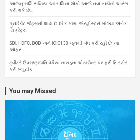
આજનું રાશિ ભવિષ્ય: આ રાશિના લોકો આજે નવા કાર્યનો આરંભ
કરી શકે છે…
પ્રાઈવેટ જેટ્સમાં થાય છે દરેક કામ, એરહોસ્ટેસે ખોલ્યા અનેક
સિક્રેટ્સ
SBI, HDFC, BOB અને ICICI 30 જૂનથી બંધ કરી રહી છે આ
ઓફર
ટ્વીટરે ઉપરાષ્ટ્રપતિ વેંકૈયા નાયડૂના એકાઉન્ટ પર ફરી રિ-સ્ટોર
કરી બ્લૂ ટીક
You may Missed