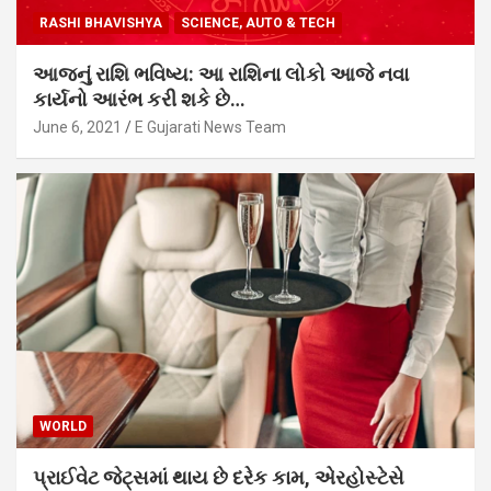
RASHI BHAVISHYA
SCIENCE, AUTO & TECH
આજનું રાશિ ભવિષ્ય: આ રાશિના લોકો આજે નવા
કાર્યનો આરંભ કરી શકે છે…
June 6, 2021
E Gujarati News Team
WORLD
પ્રાઈવેટ જેટ્સમાં થાય છે દરેક કામ, એરહોસ્ટેસે