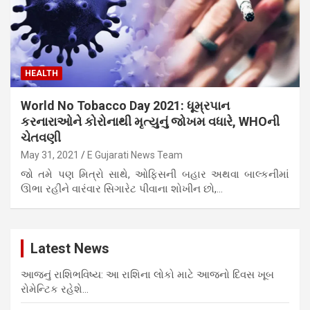
HEALTH
World No Tobacco Day 2021: ધૂમ્રપાન
કરનારાઓને કોરોનાથી મૃત્યુનું જોખમ વધારે, WHOની
ચેતવણી
May 31, 2021
E Gujarati News Team
જો તમે પણ મિત્રો સાથે, ઓફિસની બહાર અથવા બાલ્કનીમાં
ઊભા રહીને વારંવાર સિગારેટ પીવાના શોખીન છો,…
Latest News
આજનું રાશિભવિષ્ય: આ રાશિના લોકો માટે આજનો દિવસ ખૂબ
રોમેન્ટિક રહેશે…