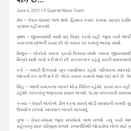
June 6, 2021
E Gujarati News Team
મેષ – વેપાર-ધંધામાં લાભ થશે. હિસાબ સ્પષ્ટ રાખવા. યાત્રા દ
પ્રશન્ન રહી શકશો.
વૃષભ – જીવનસાથી સાથે વાદ વિવાદ કરવો નહીં. જૂના કાર્ય જલ્દી
કામકાજ સાંભળી રહ્યા છો તો તમારા પર કામનું ભારણ વધશે.
મિથુન – લોકોનો તમારા પ્રત્યે વિશ્વાસ વધશે. તમારા જીવનસ
મિત્રો સાથે ચર્ચા કરી શકો છો. સકારાત્મક રહેવું. ઘરની સમસ્યા
કર્ક – તમારી દિનચર્યા ખૂબ વ્યવસ્થિત રહેશે. પરિવારના સદસ્ય
જોબની તક મળી શકે છે. લોકો તમારા કામનો જશ લઈ શકે છે. ગે
સિંહ – આજે કામકાજ બાબતે થોડા ચિંતિત રહેશો. ઘરમાં મન નહીં
રહેશો. બાળકોનું ભણતરમાં ધ્યાન લાગશે. પેટમાં બળતરાની સમસ્ય
કન્યા – વેપારી લોકોએ ડીલ કરતા સમયે થોડી સાવધાની રાખવી. સુ
ઉપયોગ ટાળવો. ખાનપાન બાબતે સાચવવું.
તુલા – વેપાર-ધંધામાં જૂના સંબંધોનો લાભ મળશે. નવું કાર્ય 
મહેનતનું સારું પરિણામ મળશે. રાજનીતિથી જોડાયેલા લોકો માટે ખ