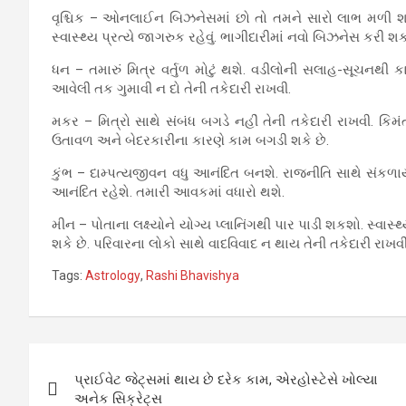
વૃશ્ચિક – ઓનલાઈન બિઝનેસમાં છો તો તમને સારો લાભ મળી શક
સ્વાસ્થ્ય પ્રત્યે જાગરુક રહેવું. ભાગીદારીમાં નવો બિઝનેસ કરી શક
ધન – તમારું મિત્ર વર્તુળ મોટું થશે. વડીલોની સલાહ-સૂચનથી કાર્
આવેલી તક ગુમાવી ન દો તેની તકેદારી રાખવી.
મકર – મિત્રો સાથે સંબંધ બગડે નહીં તેની તકેદારી રાખવી. કિમંત
ઉતાવળ અને બેદરકારીના કારણે કામ બગડી શકે છે.
કુંભ – દામ્પત્યજીવન વધુ આનંદિત બનશે. રાજનીતિ સાથે સંકળા
આનંદિત રહેશે. તમારી આવકમાં વધારો થશે.
મીન – પોતાના લક્ષ્યોને યોગ્ય પ્લાનિંગથી પાર પાડી શકશો. સ્વાસ્
શકે છે. પરિવારના લોકો સાથે વાદવિવાદ ન થાય તેની તકેદારી રાખવી
Tags:
Astrology
,
Rashi Bhavishya
Post
પ્રાઈવેટ જેટ્સમાં થાય છે દરેક કામ, એરહોસ્ટેસે ખોલ્યા
navigation
અનેક સિક્રેટ્સ