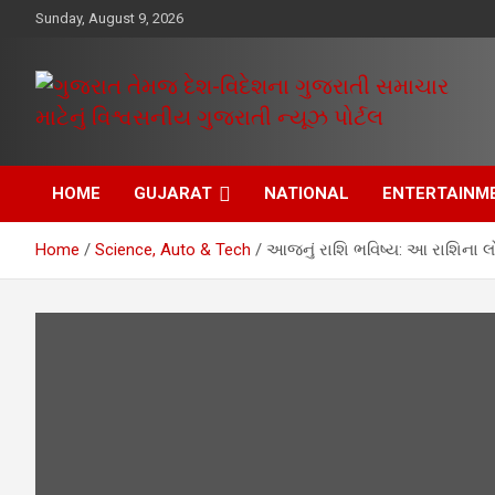
Skip
Sunday, August 9, 2026
to
content
www.egujaratinews.com
ગુજરાત તેમજ દેશ-
HOME
GUJARAT
NATIONAL
ENTERTAINM
વિદેશના ગુજરાતી સમાચાર
Home
Science, Auto & Tech
આજનું રાશિ ભવિષ્ય: આ રાશિના લ
માટેનું વિશ્વસનીય
ગુજરાતી ન્યૂઝ પોર્ટલ