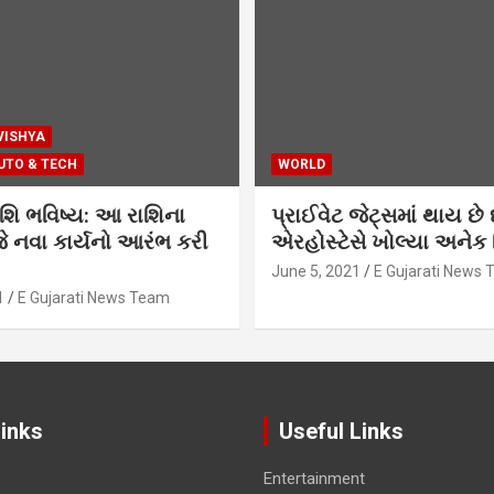
VISHYA
UTO & TECH
WORLD
શિ ભવિષ્ય: આ રાશિના
પ્રાઈવેટ જેટ્સમાં થાય છે 
 નવા કાર્યનો આરંભ કરી
એરહોસ્ટેસે ખોલ્યા અનેક સ
June 5, 2021
E Gujarati News
1
E Gujarati News Team
Links
Useful Links
Entertainment