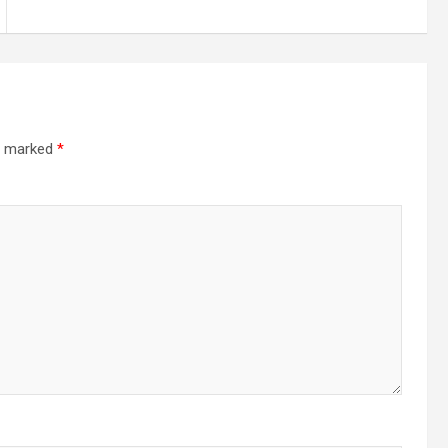
re marked
*