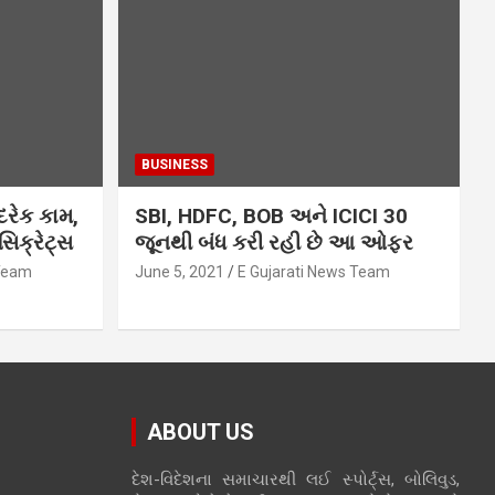
BUSINESS
દરેક કામ,
SBI, HDFC, BOB અને ICICI 30
િક્રેટ્સ
જૂનથી બંધ કરી રહી છે આ ઓફર
 Team
June 5, 2021
E Gujarati News Team
ABOUT US
દેશ-વિદેશના સમાચારથી લઈ સ્પોર્ટ્સ, બોલિવુડ,