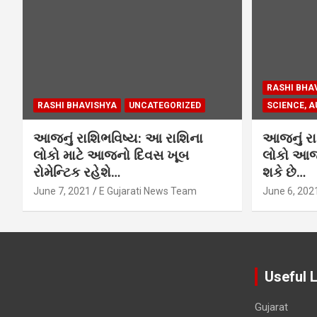
RASHI BHA
RASHI BHAVISHYA
UNCATEGORIZED
SCIENCE, A
આજનું રાશિભવિષ્ય: આ રાશિના
આજનું રા
લોકો માટે આજનો દિવસ ખૂબ
લોકો આજે
રોમેન્ટિક રહેશે…
શકે છે…
June 7, 2021
E Gujarati News Team
June 6, 202
Useful 
Gujarat