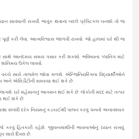
રમિયાન સાવધાની રાખવી. ભાવુક થવાના બદલે પ્રેક્ટિકલ બનશો તો જ
 પૂર્ણ કરી લેવા. આત્મવિશ્વાસ જાળવી રાખવો. જો હાલમાં ઘરે થી જ
ાથી સાથે આનંદમય સમય પસાર કરી શકશો. ભવિષ્યના પ્લાનિંગ માટે
નો શાંતિમય ઉકેલ લાવવો.
ો વચ્ચે સારો તાલમેલ જોવા મળશે. એન્જિનિયરિંગના વિદ્યાર્થીઓને
સ અને એસિડીટીની સમસ્યા થઈ શકે છે.
 લાગશે. ઘરે મહેમાનનું આગમન થઈ શકે છે. લોકોની મદદ માટે તત્પર
ા થઈ શકે છે.
રક્ષા સંબંધી દરેક નિયમનું કડકાઈથી પાલન કરવું. ધનનો અનાવશ્યક
આજે કરવું હિતકારી રહેશે. જીવનસાથીની ભાવનાઓનું ધ્યાન રાખવું.
ૂબ સારો દિવસ છે.