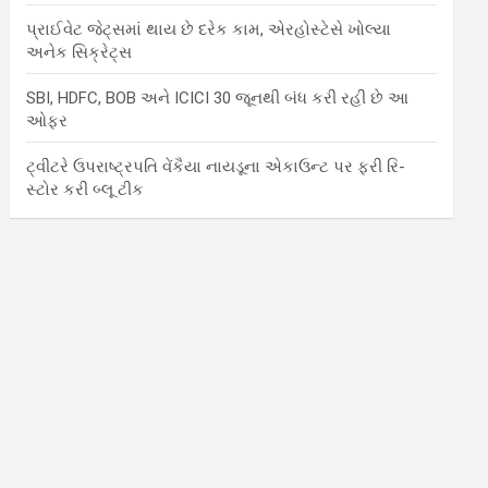
પ્રાઈવેટ જેટ્સમાં થાય છે દરેક કામ, એરહોસ્ટેસે ખોલ્યા
અનેક સિક્રેટ્સ
SBI, HDFC, BOB અને ICICI 30 જૂનથી બંધ કરી રહી છે આ
ઓફર
ટ્વીટરે ઉપરાષ્ટ્રપતિ વેંકૈયા નાયડૂના એકાઉન્ટ પર ફરી રિ-
સ્ટોર કરી બ્લૂ ટીક