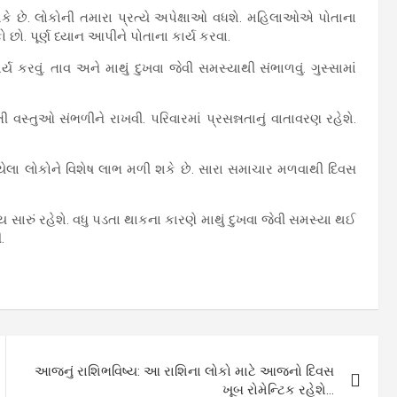
ે છે. લોકોની તમારા પ્રત્યે અપેક્ષાઓ વધશે. મહિલાઓએ પોતાના
ો છો. પૂર્ણ ધ્યાન આપીને પોતાના કાર્ય કરવા.
ય કરવું. તાવ અને માથું દુખવા જેવી સમસ્યાથી સંભાળવું. ગુસ્સામાં
ી વસ્તુઓ સંભળીને રાખવી. પરિવારમાં પ્રસન્નતાનું વાતાવરણ રહેશે.
યેલા લોકોને વિશેષ લાભ મળી શકે છે. સારા સમાચાર મળવાથી દિવસ
થ્ય સારું રહેશે. વધુ પડતા થાકના કારણે માથું દુખવા જેવી સમસ્યા થઈ
.
આજનું રાશિભવિષ્ય: આ રાશિના લોકો માટે આજનો દિવસ
ખૂબ રોમેન્ટિક રહેશે…