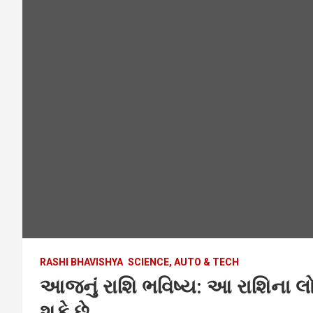
RASHI BHAVISHYA
SCIENCE, AUTO & TECH
આજનું રાશિ ભવિષ્ય: આ રાશિના લ
શકે છે…