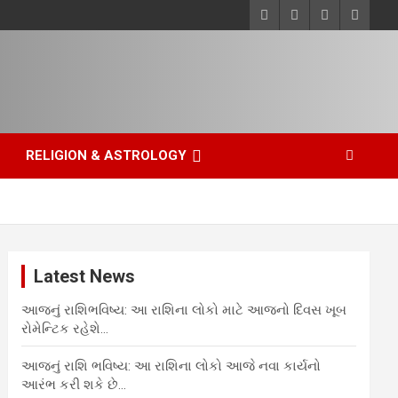
RELIGION & ASTROLOGY
Latest News
આજનું રાશિભવિષ્ય: આ રાશિના લોકો માટે આજનો દિવસ ખૂબ
રોમેન્ટિક રહેશે…
આજનું રાશિ ભવિષ્ય: આ રાશિના લોકો આજે નવા કાર્યનો
આરંભ કરી શકે છે…