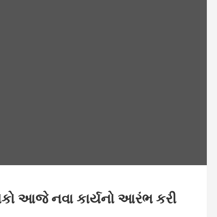
ોકો આજે નવા કાર્યનો આરંભ કરી