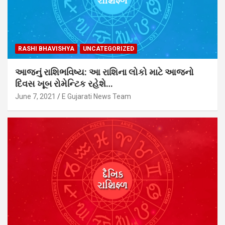
RASHI BHAVISHYA
UNCATEGORIZED
આજનું રાશિભવિષ્ય: આ રાશિના લોકો માટે આજનો
દિવસ ખૂબ રોમેન્ટિક રહેશે…
June 7, 2021
E Gujarati News Team