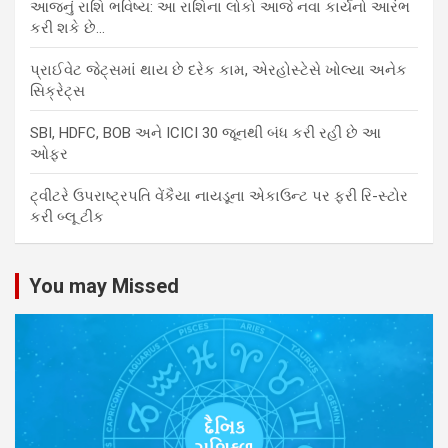
આજનું રાશિ ભવિષ્ય: આ રાશિના લોકો આજે નવા કાર્યનો આરંભ
કરી શકે છે…
પ્રાઈવેટ જેટ્સમાં થાય છે દરેક કામ, એરહોસ્ટેસે ખોલ્યા અનેક
સિક્રેટ્સ
SBI, HDFC, BOB અને ICICI 30 જૂનથી બંધ કરી રહી છે આ
ઓફર
ટ્વીટરે ઉપરાષ્ટ્રપતિ વેંકૈયા નાયડૂના એકાઉન્ટ પર ફરી રિ-સ્ટોર
કરી બ્લૂ ટીક
You may Missed