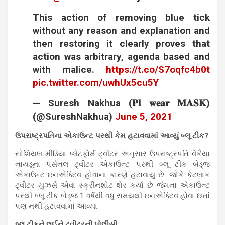
This action of removing blue tick
without any reason and explanation and
then restoring it clearly proves that
action was arbitrary, agenda based and
with malice.
https://t.co/S7oqfc4b0t
pic.twitter.com/uwhUx5cu5Y
— Suresh Nakhua (𝐏𝐥 𝐰𝐞𝐚𝐫 𝐌𝐀𝐒𝐊)
(@SureshNakhua)
June 5, 2021
ઉપરાષ્ટ્રપતિના એકાઉન્ટ પરથી કેમ હટાવવામાં આવ્યું બ્લૂ ટીક?
સોશિયલ મીડિયા પ્લેટફોર્મ ટ્વીટર અનુસાર ઉપરાષ્ટ્રપતિ વેંકૈયા
નાયડૂના પર્સનલ ટ્વીટર એકાઉન્ટ પરથી બ્લૂ ટીક બેડ્જ
એકાઉન્ટ ઇનએક્ટિવ હોવાના કારણે હટાવાયુ છે. જોકે કેટલાક
ટ્વીટર યુઝર્સે એવા સ્ક્રીનશોટ શેર કર્યા છે જેમના એકાઉન્ટ
પરથી બ્લૂ ટીક બેડ્જ 1 વર્ષથી વધુ સમયથી ઇનએક્ટિવ હોવા છતાં
પણ નથી હટાવવામાં આવ્યા.
બ્લૂ ટીકને લઈને ટ્વીટરની પોલીસી