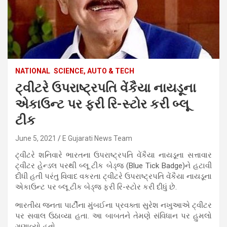
NATIONAL
SCIENCE, AUTO & TECH
ટ્વીટરે ઉપરાષ્ટ્રપતિ વેંકૈયા નાયડૂના
એકાઉન્ટ પર ફરી રિ-સ્ટોર કરી બ્લૂ
ટીક
June 5, 2021
E Gujarati News Team
ટ્વીટરે શનિવારે ભારતના ઉપરાષ્ટ્રપતિ વેંકૈયા નાયડૂના સત્તાવાર
ટ્વીટર હેન્ડલ પરથી બ્લૂ ટીક બેડ્જ (Blue Tick Badge)ને હટાવી
દીધી હતી પરંતુ વિવાદ વકરતા ટ્વીટરે ઉપરાષ્ટ્રપતિ વેંકૈયા નાયડૂના
એકાઉન્ટ પર બ્લૂ ટીક બેડ્જ ફરી રિ-સ્ટોર કરી દીધું છે.
ભારતીય જનતા પાર્ટીના મુંબઈના પ્રવક્તા સુરેશ નખુઆએ ટ્વીટર
પર સવાલ ઉઠાવ્યા હતા. આ બાબતને તેમણે સંવિધાન પર હુમલો
ગણાવ્યો હતો.