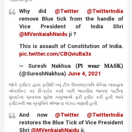
Why did
@Twitter
@TwitterIndia
remove Blue tick from the handle of
Vice President of India Shri
@MVenkaiahNaidu
ji ?
This is assault of Constitution of India.
pic.twitter.com/CBQviuBa3x
— Suresh Nakhua (𝐏𝐥 𝐰𝐞𝐚𝐫 𝐌𝐀𝐒𝐊)
(@SureshNakhua)
June 4, 2021
જોકે ટ્વીટર દ્વારા ફરીથી બ્લૂ ટીક ઉપરાષ્ટ્રપતિ વેંકૈયા નાયડૂના
એકાઉન્ટ પર રિ-સ્ટોર કર્યા પછી ભારતીય જનતા પાર્ટીના
મુંબઈના પ્રવક્તા સુરેશ નખુઆએ ફરી ટ્વીટ કરી હતી અને
ટ્વીટરની આ પ્રવૃત્તિને એજન્ડા બેઝ્ડ ગણાવી હતી.
And now
@Twitter
@TwitterIndia
restores the Blue Tick of Vice President
Shri
@MVenkaiahNaidu
ji.