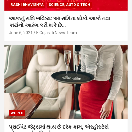
RASHI BHAVISHYA
SCIENCE, AUTO & TECH
આજનું રાશિ ભવિષ્ય: આ રાશિના લોકો આજે નવા
કાર્યનો આરંભ કરી શકે છે…
June 6, 2021
E Gujarati News Team
WORLD
પ્રાઈવેટ જેટ્સમાં થાય છે દરેક કામ, એરહોસ્ટેસે