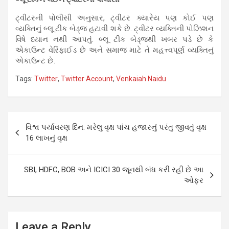
ટ્વીટરની પોલીસી અનુસાર, ટ્વીટર ક્યારેય પણ કોઈ પણ
વ્યક્તિનું બ્લૂ ટીક બેડ્જ હટાવી શકે છે. ટ્વીટર વ્યક્તિની પોઝિશન
વિષે ધ્યાન નથી આપતું. બ્લૂ ટીક બેડ્જથી ખબર પડે છે કે
એકાઉન્ટ વેરિફાઈડ છે અને સમાજ માટે તે મહત્ત્વપૂર્ણ વ્યક્તિનું
એકાઉન્ટ છે.
Tags:
Twitter
,
Twitter Account
,
Venkaiah Naidu
Post
વિશ્વ પર્યાવરણ દિન: મરેલુ વૃક્ષ પાંચ હજારનું પરંતુ જીવતું વૃક્ષ
navigation
16 લાખનું વૃક્ષ
SBI, HDFC, BOB અને ICICI 30 જૂનથી બંધ કરી રહી છે આ
ઓફર
Leave a Reply