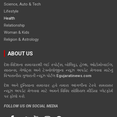
Science, Auto & Tech
Lifestyle
Health
Relationship
Woman & Kids
Religion & Astrology
ABOUT US
દેશ-વિદેશના સમાચારથી લઈ સ્પોર્ટ્સ, બોલિવુડ, હેલ્થ, ઓટોમોબાઈલ,
સાયન્સ, ગેજેટ્સ અને ટેક્નોલોજીના ન્યૂઝ અપડેટ મેળવવા માટેનું
વિશ્વસનીય ગુજરાતી ન્યૂઝ પોર્ટલ
Egujaratinews.com
દેશ અને દુનિયાના સમાચાર હવે તમારા આંગળીના ટેરવે. સમયસર
ન્યૂઝ અપડેટ મેળવવા માટે અમને વિવિધ સોશિયલ મીડિયા પ્લેટફોર્મ
પર ફોલો કરો.
FOLLOW US ON SOCIAL MEDIA