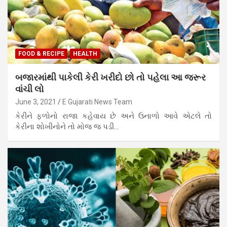
FOOD & RECIPE
HEALTH
બજારમાંથી પાકેલી કેરી ખરીદો છો તો પહેલા આ જરૂર
વાંચી લો
June 3, 2021
E Gujarati News Team
કેરીને ફળોનો રાજા કહેવાય છે અને ઉનાળો આવે એટલે તો
કેરીના શોખીનોને તો મોજ જ પડી…