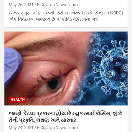
May 26, 2021
E Gujarati News Team
ઈન્સ્ટિટ્યુટ ઑફ કિડની ડિસીસ એન્ડ રિસર્ચ સેન્ટર (IKDRC)
એક નિવેદનમાં જણાવ્યું છે કે, કોવિડ વેક્સિનના બન્ને…
HEALTH
જાણો કેટલા પ્રકારના હોય છે મ્યુકરમાઈકોસિસ, શું છે
તેની પ્રકૃતિ, લક્ષણ અને સારવાર
May 24, 2021
E Gujarati News Team