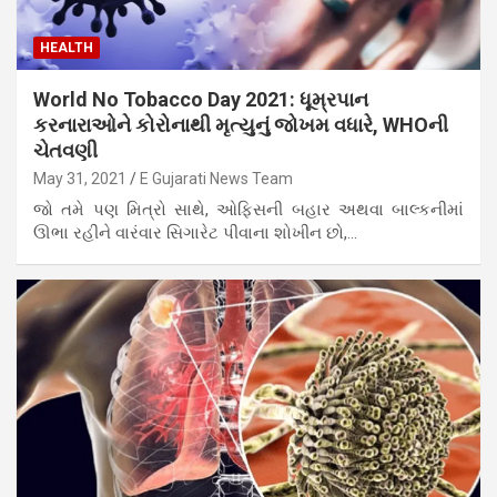
HEALTH
World No Tobacco Day 2021: ધૂમ્રપાન
કરનારાઓને કોરોનાથી મૃત્યુનું જોખમ વધારે, WHOની
ચેતવણી
May 31, 2021
E Gujarati News Team
જો તમે પણ મિત્રો સાથે, ઓફિસની બહાર અથવા બાલ્કનીમાં
ઊભા રહીને વારંવાર સિગારેટ પીવાના શોખીન છો,…