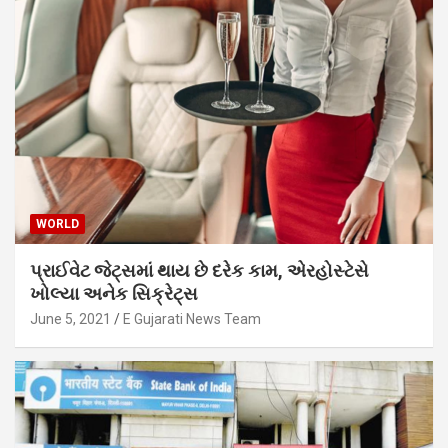
WORLD
પ્રાઈવેટ જેટ્સમાં થાય છે દરેક કામ, એરહોસ્ટેસે
ખોલ્યા અનેક સિક્રેટ્સ
June 5, 2021
E Gujarati News Team