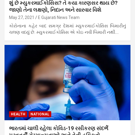
શું છે મ્યુકરમાઈકોસિસ? તે કયા કારણસર થાય છે?
જાણો તેના લક્ષણો, નિદાન અને સારવાર વિશે
May 27, 2021
E Gujarati News Team
કોરોનાના કહેર બાદ સમગ્ર દેશમાં મ્યુકરમાઈકોસિસ બિમારીનું
ચલણ વધ્યું છે. મ્યુકરમાઈકોસિસ એ કોઇ નવી બિમારી નથી.…
HEALTH
NATIONAL
ભારતમાં ચાલી રહેલા કોવિડ-19 રસીકરણ સંદર્ભે