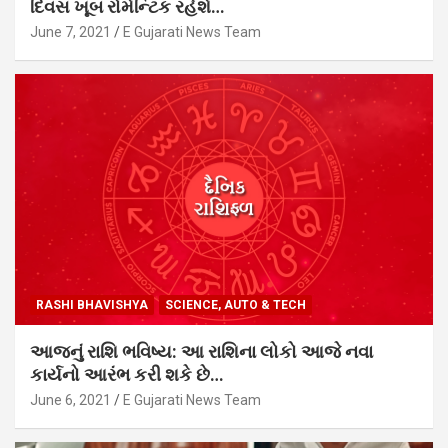
દિવસ ખૂબ રોમેન્ટિક રહેશે…
June 7, 2021
E Gujarati News Team
RASHI BHAVISHYA
SCIENCE, AUTO & TECH
આજનું રાશિ ભવિષ્ય: આ રાશિના લોકો આજે નવા
કાર્યનો આરંભ કરી શકે છે…
June 6, 2021
E Gujarati News Team