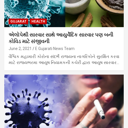
GUJARAT
HEALTH
એલોપેથી સારવાર સાથે આયુર્વેદિક સારવાર પણ બની
કોવિડ માટે સંજીવની
June 2, 2021
E Gujarati News Team
વૈશ્વિક મહામારી કોરોના સંદર્ભે રાજ્યના નાગરિકોને સુરક્ષિત કરવા
માટે રાજ્યભરમા આયુષ નિયામકની કચેરી દ્વારા આયુષ સારવાર…