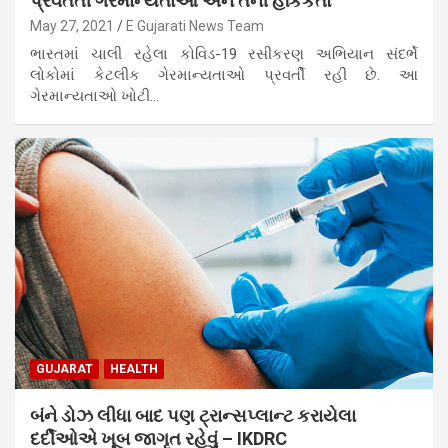
પ્રવતર્તી ગેરમાન્યતાઓ અને તેની હકિકતો
May 27, 2021
E Gujarati News Team
ભારતમાં ચાલી રહેલા કોવિડ-19 રસીકરણ અભિયાન સંદર્ભે
લોકોમાં કેટલીક ગેરમાન્યતાઓ પ્રવર્તી રહી છે. આ
ગેરમાન્યતાઓ ખોટી…
GUJARAT
HEALTH
બંને ડોઝ લીધા બાદ પણ ટ્રાન્સપ્લાન્ટ કરાયેલા
દર્દીઓએ ખૂબ જાગૃત રહેવું – IKDRC