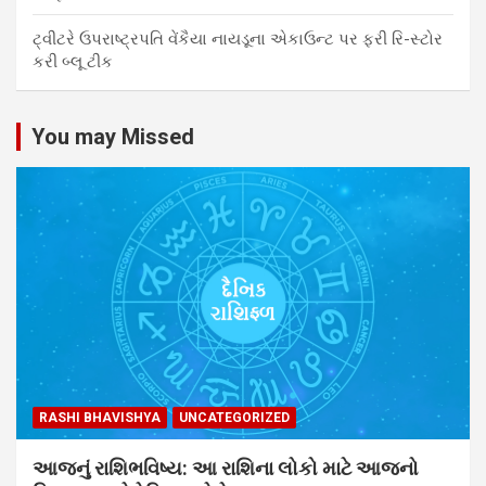
ટ્વીટરે ઉપરાષ્ટ્રપતિ વેંકૈયા નાયડૂના એકાઉન્ટ પર ફરી રિ-સ્ટોર
કરી બ્લૂ ટીક
You may Missed
RASHI BHAVISHYA
UNCATEGORIZED
આજનું રાશિભવિષ્ય: આ રાશિના લોકો માટે આજનો