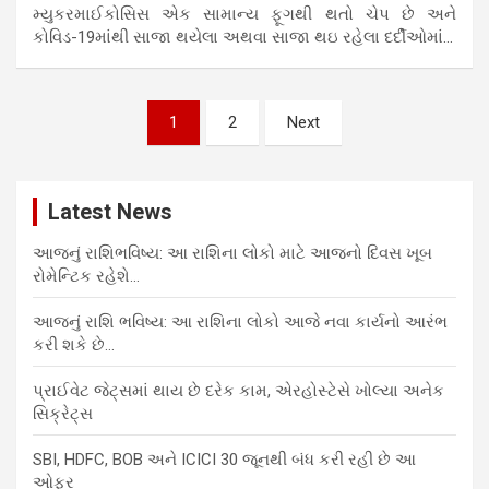
મ્યુકરમાઈકોસિસ એક સામાન્ય ફૂગથી થતો ચેપ છે અને
કોવિડ-19માંથી સાજા થયેલા અથવા સાજા થઇ રહેલા દર્દીઓમાં…
Posts
1
2
Next
pagination
Latest News
આજનું રાશિભવિષ્ય: આ રાશિના લોકો માટે આજનો દિવસ ખૂબ
રોમેન્ટિક રહેશે…
આજનું રાશિ ભવિષ્ય: આ રાશિના લોકો આજે નવા કાર્યનો આરંભ
કરી શકે છે…
પ્રાઈવેટ જેટ્સમાં થાય છે દરેક કામ, એરહોસ્ટેસે ખોલ્યા અનેક
સિક્રેટ્સ
SBI, HDFC, BOB અને ICICI 30 જૂનથી બંધ કરી રહી છે આ
ઓફર