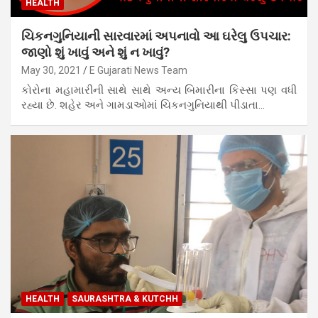
HEALTH
ચિકનગુનિયાની સારવારમાં અપનાવો આ ઘરેલુ ઉપચાર:
જાણો શું ખાવું અને શું ન ખાવું?
May 30, 2021
E Gujarati News Team
કોરોના મહામારીની સાથે સાથે અન્ય બિમારીના કિસ્સા પણ વધી
રહ્યા છે. શહેર અને ગામડાઓમાં ચિકનગુનિયાથી પીડાતા…
HEALTH
SAURASHTRA & KUTCHH