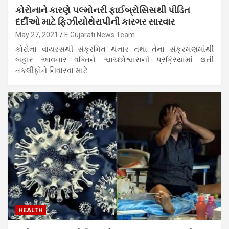
કોરોનાને કારણે પલ્મોનરી ફાઈબ્રોસિસથી પીડિત
દર્દીઓ માટે ફિઝીયોથેરાપીની કારગર સારવાર
May 27, 2021
E Gujarati News Team
કોરોના વાયરસથી સંક્રમિત થનાર તથા તેના સંક્રમણમાંથી
બહાર આવનાર વક્તિને શ્વાચ્છોશ્વાસની પ્રક્રિયામાં થતી
તકલીફોને નિવારવા માટે…
HEALTH