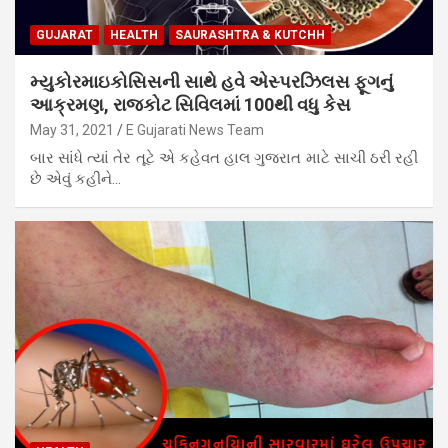
GUJARAT
HEALTH
SAURASHTRA & KUTCHH
મ્યુકોરમાઇકોસિસની સાથે હવે એસ્પરઝિલસ ફૂગનું
આક્રમણ, રાજકોટ સિવિલમાં 100થી વધુ કેસ
May 31, 2021
E Gujarati News Team
બાર સાંધે ત્યાં તેર તૂટે એ કહેવત હાલ ગુજરાત માટે સાચી ઠરી રહી
છે એવું કહીને…