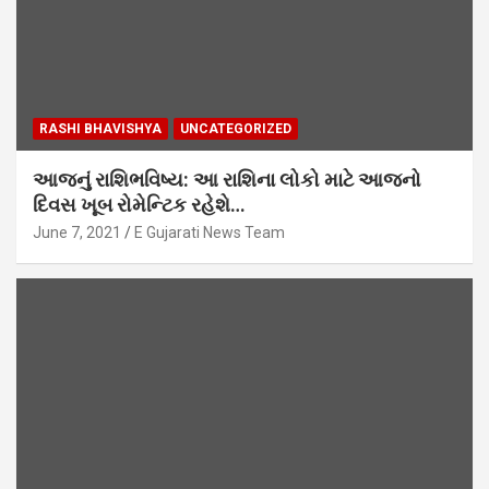
RASHI BHAVISHYA
UNCATEGORIZED
આજનું રાશિભવિષ્ય: આ રાશિના લોકો માટે આજનો
દિવસ ખૂબ રોમેન્ટિક રહેશે…
June 7, 2021
E Gujarati News Team