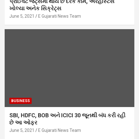
પ્રાઈવેટ જેટ્સમાં થાય છે દરેક કામ, એરહોસ્ટેસે
ખોલ્યા અનેક સિક્રેટ્સ
June 5, 2021
E Gujarati News Team
BUSINESS
SBI, HDFC, BOB અને ICICI 30 જૂનથી બંધ કરી રહી
છે આ ઓફર
June 5, 2021
E Gujarati News Team