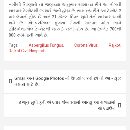
તબીબી નિષ્ણાતો ના જણાવ્યા અનુસાર સામાન્ય રીતે આ રોગની
સારવાર ટેબ્લેટથી જ થઈ જતી હોય છે. સામાન્ય રીતે આ ટેબ્લેટ 2
વાર લેવાની હોય છે અને 21 જેટલા દિવસ સુધી તેની સારવાર ચાલી
શકે છે. એસ્પરઝિલર ફૂગના રોગની સારવાર મોટા ભાગે
હોરિકોનાઝોલ ટેબ્લેટથી જ થઈ જતી હોય છે. આ ટેબ્લેટ 700થી
800 રૂપિયાની આવે છે.
Tags:
Aspergillus Fungus
,
Corona Virus
,
Rajkot
,
Rajkot Civil Hospital
Post
Gmail અને Google Photos નો ઉપયોગ કરો છો તો આ ન્યૂઝ
navigation
તમારા માટે છે…
8 જૂન સુધી ફરી એકવાર લંબાવવામાં આવ્યું આ રાજ્યમાં
લોકડાઉન