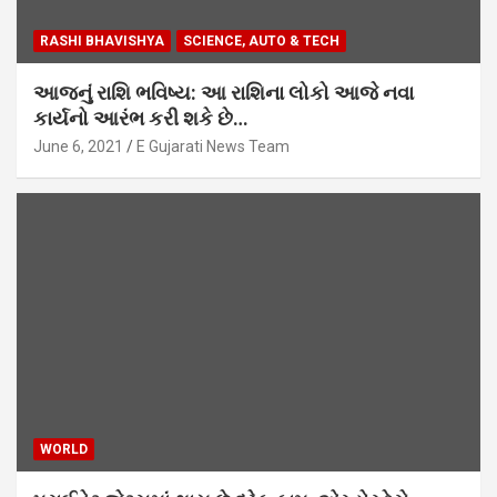
RASHI BHAVISHYA
SCIENCE, AUTO & TECH
આજનું રાશિ ભવિષ્ય: આ રાશિના લોકો આજે નવા
કાર્યનો આરંભ કરી શકે છે…
June 6, 2021
E Gujarati News Team
WORLD