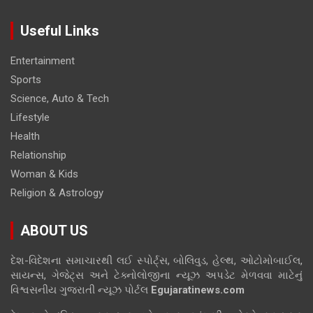
Useful Links
Entertainment
Sports
Science, Auto & Tech
Lifestyle
Health
Relationship
Woman & Kids
Religion & Astrology
ABOUT US
દેશ-વિદેશના સમાચારથી લઈ સ્પોર્ટ્સ, બોલિવુડ, હેલ્થ, ઓટોમોબાઈલ,
સાયન્સ, ગેજેટ્સ અને ટેક્નોલોજીના ન્યૂઝ અપડેટ મેળવવા માટેનું
વિશ્વસનીય ગુજરાતી ન્યૂઝ પોર્ટલ
Egujaratinews.com