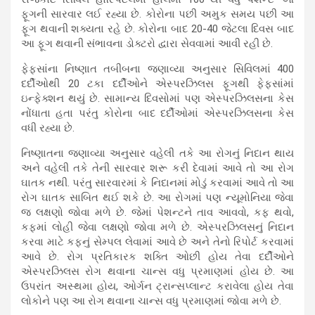
ફૂગની સારવાર લઈ રહ્યા છે. કોરોના પછી અમુક સમય પછી આ
ફૂગ થવાની શક્યતા રહે છે. કોરોના બાદ 20-40 જેટલા દિવસ બાદ
આ ફૂગ થવાની સંભાવના ડોક્ટરો દ્વારા સેવવામાં આવી રહી છે.
ફેફસાંના નિષ્ણાત તબીબના જણાવ્યા અનુસાર સિવિલમાં 400
દર્દીઓથી 20 ટકા દર્દીઓને એસ્પરઝિલસ ફૂગથી ફેફસાંમાં
ઇન્ફેક્શન થયું છે. સામાન્ય દિવસોમાં પણ એસ્પરઝિલસના કેસ
નોંધાતા હતા પરંતુ કોરોના બાદ દર્દીઓમાં એસ્પરઝિલસના કેસ
વધી રહ્યા છે.
નિષ્ણાતના જણાવ્યા અનુસાર વહેલી તકે આ રોગનું નિદાન થાય
અને વહેલી તકે તેની સારવાર શરૂ કરી દેવામાં આવે તો આ રોગ
ઘાતક નથી. પરંતુ સારવારમાં કે નિદાનમાં મોડું કરવામાં આવે તો આ
રોગ ઘાતક સાબિત થઈ શકે છે. આ રોગમાં પણ ન્યૂમોનિયા જેવા
જ લક્ષણો જોવા મળે છે. જેમાં પેશન્ટને તાવ આવવો, કફ થવો,
કફમાં લોહી જેવા લક્ષણો જોવા મળે છે. એસ્પરઝિલસનું નિદાન
કરવા માટે કફનું સેમ્પલ લેવામાં આવે છે અને તેનો રિપોર્ટ કરવામાં
આવે છે. રોગ પ્રતિકારક શક્તિ ઓછી હોય તેવા દર્દીઓને
એસ્પરઝિલસ રોગ થવાના ચાન્સ વધુ પ્રમાણમાં હોય છે. આ
ઉપરાંત અસ્થમા હોય, ઓર્ગન ટ્રાન્સપ્લાન્ટ કરાવેલા હોય તેવા
લોકોને પણ આ રોગ થવાના ચાન્સ વધુ પ્રમાણમાં જોવા મળે છે.