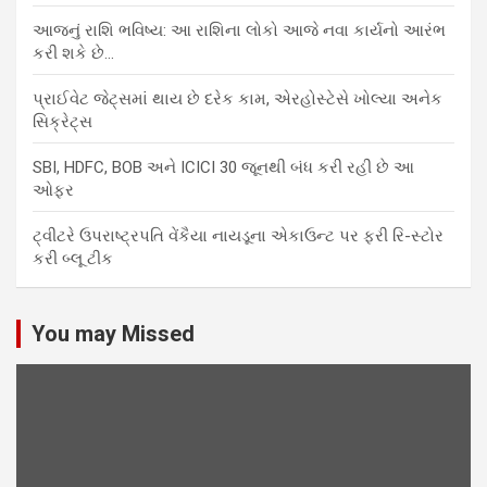
આજનું રાશિ ભવિષ્ય: આ રાશિના લોકો આજે નવા કાર્યનો આરંભ
કરી શકે છે…
પ્રાઈવેટ જેટ્સમાં થાય છે દરેક કામ, એરહોસ્ટેસે ખોલ્યા અનેક
સિક્રેટ્સ
SBI, HDFC, BOB અને ICICI 30 જૂનથી બંધ કરી રહી છે આ
ઓફર
ટ્વીટરે ઉપરાષ્ટ્રપતિ વેંકૈયા નાયડૂના એકાઉન્ટ પર ફરી રિ-સ્ટોર
કરી બ્લૂ ટીક
You may Missed