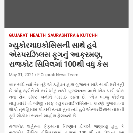
GUJARAT
HEALTH
SAURASHTRA & KUTCHH
મ્યુકોરમાઇકોસિસની સાથે હવે
એસ્પરઝિલસ ફૂગનું આક્રમણ,
રાજકોટ સિવિલમાં 100થી વધુ કેસ
May 31, 2021
E Gujarati News Team
બાર સાંધે ત્યાં તેર તૂટે એ કહેવત હાલ ગુજરાત માટે સાચી ઠરી રહી
છે એવું કહીને તો કંઈ ખોટું નથી. ગુજરાતના માથે એક પછી એક
નવા રોગ સંકટ બનીને મંડરાઈ રહ્યા છે. એક બાજુ કોરોના
માહામારી તો બીજી તરફ મ્યુકરમાઈકોસિસના કારણે ગુજરાતના
લોકો ત્રાહિમામ પોકારી રહ્યા હતા ત્યાં હવે એસ્પરઝિલસ નામની
ફૂગે લોકોમાં ભયનો માહોલ ફેલાવ્યો છે.
રાજકોટ શહેરના ફેફસાના નિષ્ણાત ડોક્ટરે જણાવ્યું હતું કે
રાજકોટ સિવિલ હોસ્પિટલમાં હાલમાં 100 થી વધુ પેશન્ટ આ