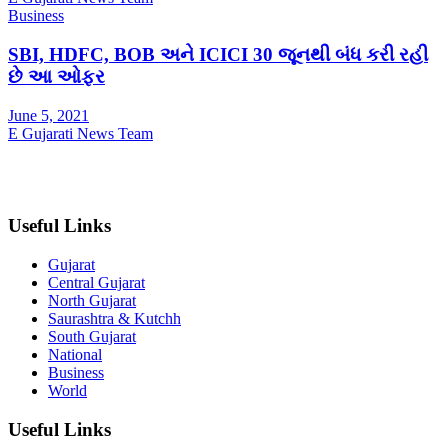
Business
SBI, HDFC, BOB અને ICICI 30 જૂનથી બંધ કરી રહી
છે આ ઓફર
June 5, 2021
E Gujarati News Team
Useful Links
Gujarat
Central Gujarat
North Gujarat
Saurashtra & Kutchh
South Gujarat
National
Business
World
Useful Links