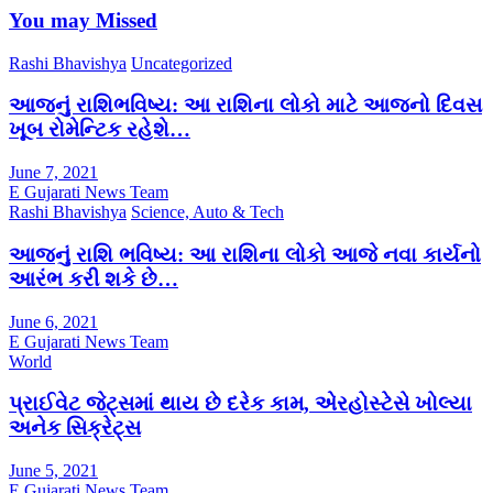
You may Missed
Rashi Bhavishya
Uncategorized
આજનું રાશિભવિષ્ય: આ રાશિના લોકો માટે આજનો દિવસ
ખૂબ રોમેન્ટિક રહેશે…
June 7, 2021
E Gujarati News Team
Rashi Bhavishya
Science, Auto & Tech
આજનું રાશિ ભવિષ્ય: આ રાશિના લોકો આજે નવા કાર્યનો
આરંભ કરી શકે છે…
June 6, 2021
E Gujarati News Team
World
પ્રાઈવેટ જેટ્સમાં થાય છે દરેક કામ, એરહોસ્ટેસે ખોલ્યા
અનેક સિક્રેટ્સ
June 5, 2021
E Gujarati News Team