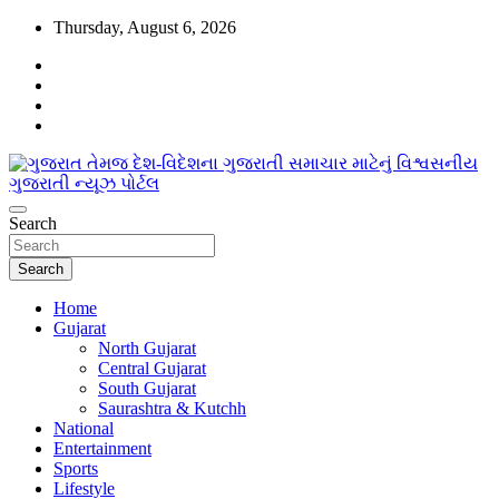
Skip
Thursday, August 6, 2026
to
content
www.egujaratinews.com
Search
ગુજરાત તેમજ દેશ-વિદેશના ગુજરાતી સમાચાર
માટેનું વિશ્વસનીય ગુજરાતી ન્યૂઝ પોર્ટલ
Search
Home
Gujarat
North Gujarat
Central Gujarat
South Gujarat
Saurashtra & Kutchh
National
Entertainment
Sports
Lifestyle