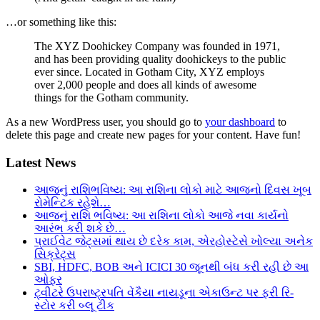
…or something like this:
The XYZ Doohickey Company was founded in 1971,
and has been providing quality doohickeys to the public
ever since. Located in Gotham City, XYZ employs
over 2,000 people and does all kinds of awesome
things for the Gotham community.
As a new WordPress user, you should go to
your dashboard
to
delete this page and create new pages for your content. Have fun!
Latest News
આજનું રાશિભવિષ્ય: આ રાશિના લોકો માટે આજનો દિવસ ખૂબ
રોમેન્ટિક રહેશે…
આજનું રાશિ ભવિષ્ય: આ રાશિના લોકો આજે નવા કાર્યનો
આરંભ કરી શકે છે…
પ્રાઈવેટ જેટ્સમાં થાય છે દરેક કામ, એરહોસ્ટેસે ખોલ્યા અનેક
સિક્રેટ્સ
SBI, HDFC, BOB અને ICICI 30 જૂનથી બંધ કરી રહી છે આ
ઓફર
ટ્વીટરે ઉપરાષ્ટ્રપતિ વેંકૈયા નાયડૂના એકાઉન્ટ પર ફરી રિ-
સ્ટોર કરી બ્લૂ ટીક