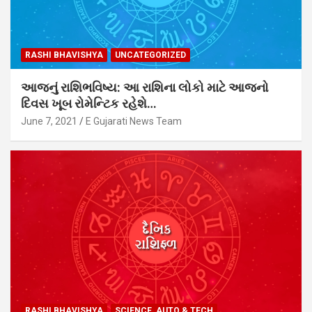
RASHI BHAVISHYA
UNCATEGORIZED
આજનું રાશિભવિષ્ય: આ રાશિના લોકો માટે આજનો
દિવસ ખૂબ રોમેન્ટિક રહેશે…
June 7, 2021
E Gujarati News Team
RASHI BHAVISHYA
SCIENCE, AUTO & TECH