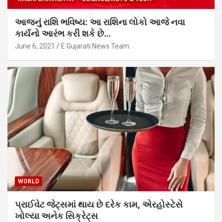
આજનું રાશિ ભવિષ્ય: આ રાશિના લોકો આજે નવા
કાર્યનો આરંભ કરી શકે છે…
June 6, 2021
E Gujarati News Team
WORLD
પ્રાઈવેટ જેટ્સમાં થાય છે દરેક કામ, એરહોસ્ટેસે
ખોલ્યા અનેક સિક્રેટ્સ