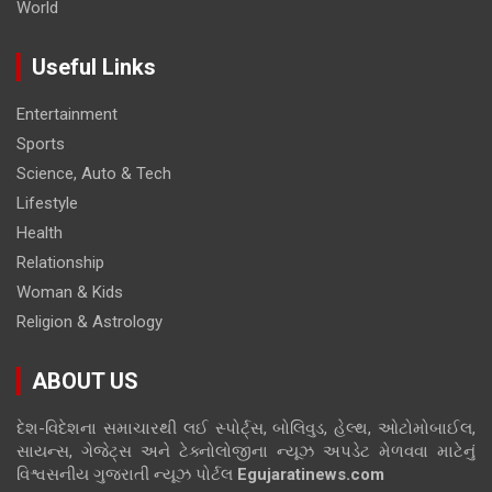
World
Useful Links
Entertainment
Sports
Science, Auto & Tech
Lifestyle
Health
Relationship
Woman & Kids
Religion & Astrology
ABOUT US
દેશ-વિદેશના સમાચારથી લઈ સ્પોર્ટ્સ, બોલિવુડ, હેલ્થ, ઓટોમોબાઈલ,
સાયન્સ, ગેજેટ્સ અને ટેક્નોલોજીના ન્યૂઝ અપડેટ મેળવવા માટેનું
વિશ્વસનીય ગુજરાતી ન્યૂઝ પોર્ટલ
Egujaratinews.com