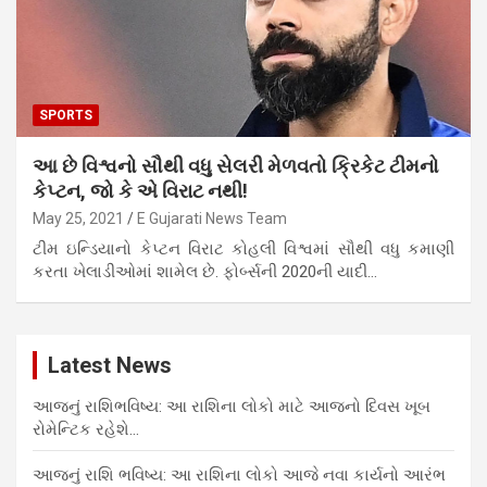
SPORTS
આ છે વિશ્વનો સૌથી વધુ સેલરી મેળવતો ક્રિકેટ ટીમનો
કેપ્ટન, જો કે એ વિરાટ નથી!
May 25, 2021
E Gujarati News Team
ટીમ ઇન્ડિયાનો કેપ્ટન વિરાટ કોહલી વિશ્વમાં સૌથી વધુ કમાણી
કરતા ખેલાડીઓમાં શામેલ છે. ફોર્બ્સની 2020ની યાદી…
Latest News
આજનું રાશિભવિષ્ય: આ રાશિના લોકો માટે આજનો દિવસ ખૂબ
રોમેન્ટિક રહેશે…
આજનું રાશિ ભવિષ્ય: આ રાશિના લોકો આજે નવા કાર્યનો આરંભ