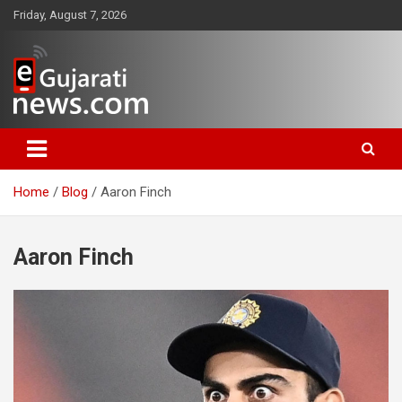
Skip
Friday, August 7, 2026
to
content
www.egujaratinews.com
ગુજરાત તેમજ દેશ-વિદેશના ગુજરાતી
સમાચાર માટેનું વિશ્વસનીય ગુજરાતી
Home
Blog
Aaron Finch
ન્યૂઝ પોર્ટલ
Aaron Finch