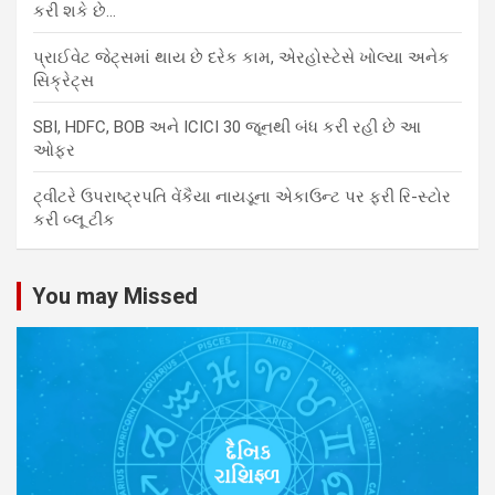
કરી શકે છે…
પ્રાઈવેટ જેટ્સમાં થાય છે દરેક કામ, એરહોસ્ટેસે ખોલ્યા અનેક
સિક્રેટ્સ
SBI, HDFC, BOB અને ICICI 30 જૂનથી બંધ કરી રહી છે આ
ઓફર
ટ્વીટરે ઉપરાષ્ટ્રપતિ વેંકૈયા નાયડૂના એકાઉન્ટ પર ફરી રિ-સ્ટોર
કરી બ્લૂ ટીક
You may Missed