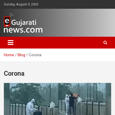
Skip
Sunday, August 9, 2026
to
content
www.egujaratinews.com
ગુજરાત તેમજ દેશ-વિદેશના ગુજરાતી
સમાચાર માટેનું વિશ્વસનીય ગુજરાતી
Home
Blog
Corona
ન્યૂઝ પોર્ટલ
Corona