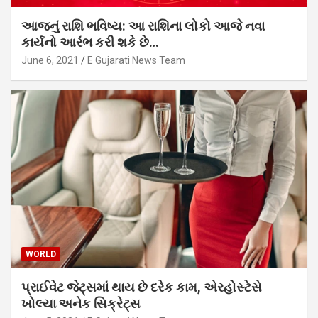
આજનું રાશિ ભવિષ્ય: આ રાશિના લોકો આજે નવા
કાર્યનો આરંભ કરી શકે છે…
June 6, 2021
E Gujarati News Team
WORLD
પ્રાઈવેટ જેટ્સમાં થાય છે દરેક કામ, એરહોસ્ટેસે
ખોલ્યા અનેક સિક્રેટ્સ