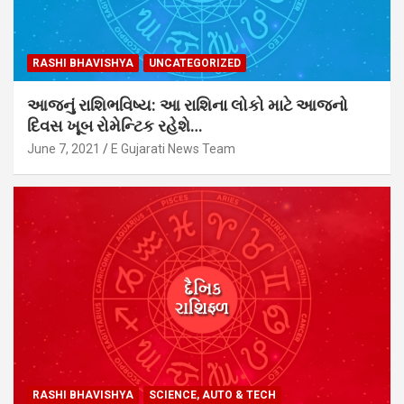
RASHI BHAVISHYA
UNCATEGORIZED
આજનું રાશિભવિષ્ય: આ રાશિના લોકો માટે આજનો
દિવસ ખૂબ રોમેન્ટિક રહેશે…
June 7, 2021
E Gujarati News Team
RASHI BHAVISHYA
SCIENCE, AUTO & TECH