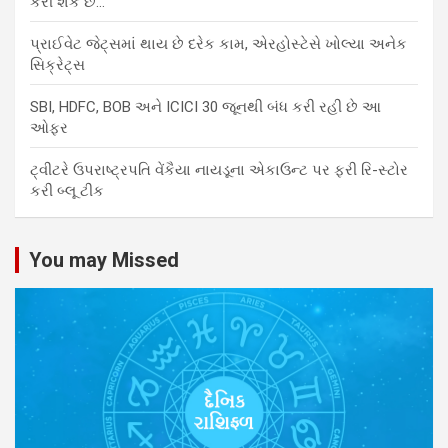
કરી શકે છે…
પ્રાઈવેટ જેટ્સમાં થાય છે દરેક કામ, એરહોસ્ટેસે ખોલ્યા અનેક
સિક્રેટ્સ
SBI, HDFC, BOB અને ICICI 30 જૂનથી બંધ કરી રહી છે આ
ઓફર
ટ્વીટરે ઉપરાષ્ટ્રપતિ વેંકૈયા નાયડૂના એકાઉન્ટ પર ફરી રિ-સ્ટોર
કરી બ્લૂ ટીક
You may Missed