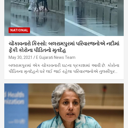
NATIONAL
ચોંકાવનારો કિસ્સો: બલરામપુરમાં પરિવારજનોએ નદીમાં
ફેંકી કોરોના પીડિતનો મૃતદેહ
May 30, 2021
E Gujarati News Team
બલરામપુરમાં એક ચોંકાવનારી ઘટના પ્રકાશમાં આવી છે. કોરોના
પીડિતના મૃતદેહને ઘરે લઈ જઈ રહેલા પરિવારજનોએ તુલસીપુર…