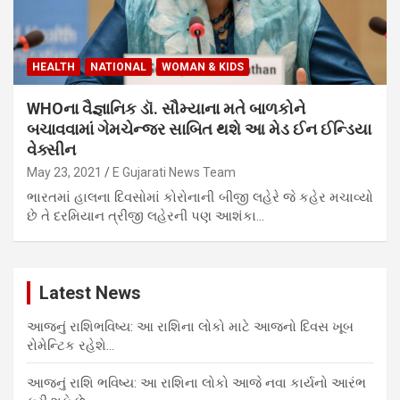
HEALTH
NATIONAL
WOMAN & KIDS
WHOના વૈજ્ઞાનિક ડૉ. સૌમ્યાના મતે બાળકોને
બચાવવામાં ગેમચેન્જર સાબિત થશે આ મેડ ઈન ઈન્ડિયા
વેક્સીન
May 23, 2021
E Gujarati News Team
ભારતમાં હાલના દિવસોમાં કોરોનાની બીજી લહેરે જે કહેર મચાવ્યો
છે તે દરમિયાન ત્રીજી લહેરની પણ આશંકા…
Latest News
આજનું રાશિભવિષ્ય: આ રાશિના લોકો માટે આજનો દિવસ ખૂબ
રોમેન્ટિક રહેશે…
આજનું રાશિ ભવિષ્ય: આ રાશિના લોકો આજે નવા કાર્યનો આરંભ