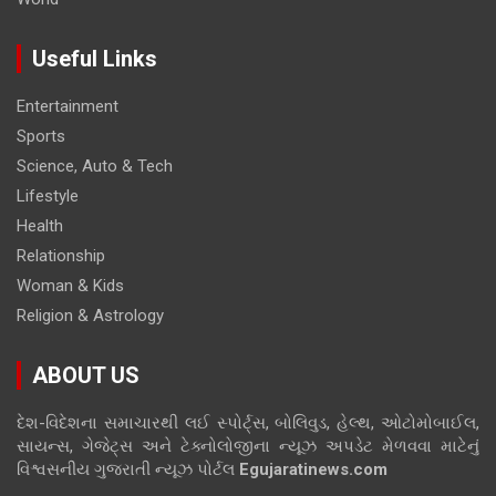
Useful Links
Entertainment
Sports
Science, Auto & Tech
Lifestyle
Health
Relationship
Woman & Kids
Religion & Astrology
ABOUT US
દેશ-વિદેશના સમાચારથી લઈ સ્પોર્ટ્સ, બોલિવુડ, હેલ્થ, ઓટોમોબાઈલ,
સાયન્સ, ગેજેટ્સ અને ટેક્નોલોજીના ન્યૂઝ અપડેટ મેળવવા માટેનું
વિશ્વસનીય ગુજરાતી ન્યૂઝ પોર્ટલ
Egujaratinews.com