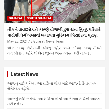
GUJARAT
SOUTH GUJARAT
તૌકતે વાવાઝોડાને કારણે વીજળી ડુલ થતા હિન્દુ પરિવારે
પાડોશી ધર્મ બજાવી બચાવ્યા મુસ્લિમ બિરાદરના પ્રાણ
May 23, 2021
E Gujarati News Team
એક બાજુ કોરોનાની બીજી લહેર અને બીજી બાજુ તૌકતે
વાવાઝોડાના કહેરે લોકોનું જીવન અસ્તવ્યસ્ત કરી નાખ્યું…
Latest News
આજનું રાશિભવિષ્ય: આ રાશિના લોકો માટે આજનો દિવસ ખૂબ
રોમેન્ટિક રહેશે…
આજનું રાશિ ભવિષ્ય: આ રાશિના લોકો આજે નવા કાર્યનો આરંભ
કરી શકે છે…