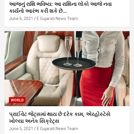
આજનું રાશિ ભવિષ્ય: આ રાશિના લોકો આજે નવા
કાર્યનો આરંભ કરી શકે છે…
June 6, 2021
E Gujarati News Team
WORLD
પ્રાઈવેટ જેટ્સમાં થાય છે દરેક કામ, એરહોસ્ટેસે
ખોલ્યા અનેક સિક્રેટ્સ
June 5, 2021
E Gujarati News Team