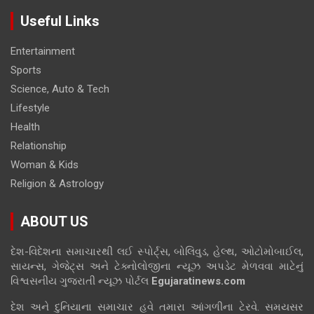
Useful Links
Entertainment
Sports
Science, Auto & Tech
Lifestyle
Health
Relationship
Woman & Kids
Religion & Astrology
ABOUT US
દેશ-વિદેશના સમાચારથી લઈ સ્પોર્ટ્સ, બોલિવુડ, હેલ્થ, ઓટોમોબાઈલ,
સાયન્સ, ગેજેટ્સ અને ટેક્નોલોજીના ન્યૂઝ અપડેટ મેળવવા માટેનું
વિશ્વસનીય ગુજરાતી ન્યૂઝ પોર્ટલ
Egujaratinews.com
દેશ અને દુનિયાના સમાચાર હવે તમારા આંગળીના ટેરવે. સમયસર