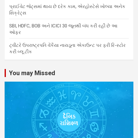
પ્રાઈવેટ જેટ્સમાં થાય છે દરેક કામ, એરહોસ્ટેસે ખોલ્યા અનેક
સિક્રેટ્સ
SBI, HDFC, BOB અને ICICI 30 જૂનથી બંધ કરી રહી છે આ
ઓફર
ટ્વીટરે ઉપરાષ્ટ્રપતિ વેંકૈયા નાયડૂના એકાઉન્ટ પર ફરી રિ-સ્ટોર
કરી બ્લૂ ટીક
You may Missed