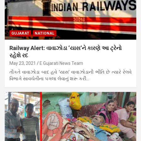
GUJARAT
NATIONAL
Railway Alert: વાવાઝોડા ‘યાસ’ને કારણે આ ટ્રેનો
રહેશે રદ
May 23, 2021
E Gujarati News Team
તૌકતે વાવાઝોડા બાદ હવે ‘યાસ’ વાવાઝોડાની ભીતિ છે ત્યારે રેલવે
વિભાગે સાવચેતીના પગલા લેવાનું શરૂ કરી…