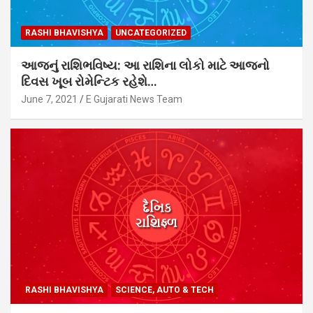
RASHI BHAVISHYA
UNCATEGORIZED
આજનું રાશિભવિષ્ય: આ રાશિના લોકો માટે આજનો
દિવસ ખૂબ રોમેન્ટિક રહેશે…
June 7, 2021
E Gujarati News Team
RASHI BHAVISHYA
SCIENCE, AUTO & TECH