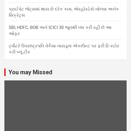
પ્રાઈવેટ જેટ્સમાં થાય છે દરેક કામ, એરહોસ્ટેસે ખોલ્યા અનેક
સિક્રેટ્સ
SBI, HDFC, BOB અને ICICI 30 જૂનથી બંધ કરી રહી છે આ
ઓફર
ટ્વીટરે ઉપરાષ્ટ્રપતિ વેંકૈયા નાયડૂના એકાઉન્ટ પર ફરી રિ-સ્ટોર
કરી બ્લૂ ટીક
You may Missed