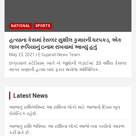
NATIONAL
SPORTS
હત્યાના કેસમાં રેસલર સુશીલ કુમારની ધરપકડ, એક
લાખ રૂપિયાનું ઇનામ રાખવામાં આવ્યું હતું
May 23, 2021
E Gujarati News Team
છત્રસાલ સ્ટેડિયમ ખાતે બે જૂથોની લડાઈમાં 23 વર્ષીય રેસલર
સાગર રાણાની હત્યા બાદ ફરાર થયેલા ઓલિમ્પિક…
Latest News
આજનું રાશિભવિષ્ય: આ રાશિના લોકો માટે આજનો દિવસ ખૂબ
રોમેન્ટિક રહેશે…
આજનું રાશિ ભવિષ્ય: આ રાશિના લોકો આજે નવા કાર્યનો આરંભ
કરી શકે છે…