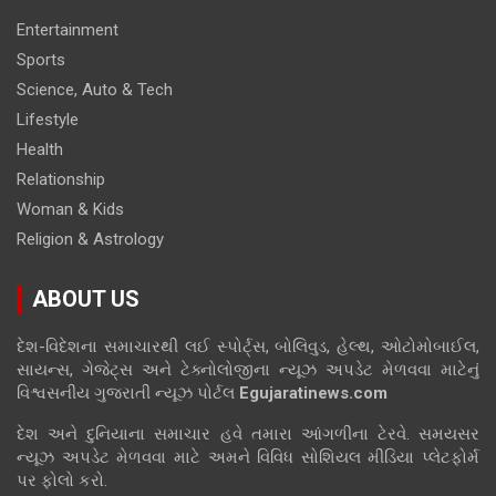
Entertainment
Sports
Science, Auto & Tech
Lifestyle
Health
Relationship
Woman & Kids
Religion & Astrology
ABOUT US
દેશ-વિદેશના સમાચારથી લઈ સ્પોર્ટ્સ, બોલિવુડ, હેલ્થ, ઓટોમોબાઈલ,
સાયન્સ, ગેજેટ્સ અને ટેક્નોલોજીના ન્યૂઝ અપડેટ મેળવવા માટેનું
વિશ્વસનીય ગુજરાતી ન્યૂઝ પોર્ટલ
Egujaratinews.com
દેશ અને દુનિયાના સમાચાર હવે તમારા આંગળીના ટેરવે. સમયસર
ન્યૂઝ અપડેટ મેળવવા માટે અમને વિવિધ સોશિયલ મીડિયા પ્લેટફોર્મ
પર ફોલો કરો.