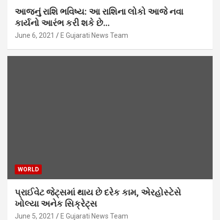
આજનું રાશિ ભવિષ્ય: આ રાશિના લોકો આજે નવા
કાર્યનો આરંભ કરી શકે છે…
June 6, 2021
E Gujarati News Team
WORLD
પ્રાઈવેટ જેટ્સમાં થાય છે દરેક કામ, એરહોસ્ટેસે
ખોલ્યા અનેક સિક્રેટ્સ
June 5, 2021
E Gujarati News Team