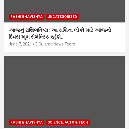
RASHI BHAVISHYA
UNCATEGORIZED
આજનું રાશિભવિષ્ય: આ રાશિના લોકો માટે આજનો
દિવસ ખૂબ રોમેન્ટિક રહેશે…
June 7, 2021
E Gujarati News Team
RASHI BHAVISHYA
SCIENCE, AUTO & TECH