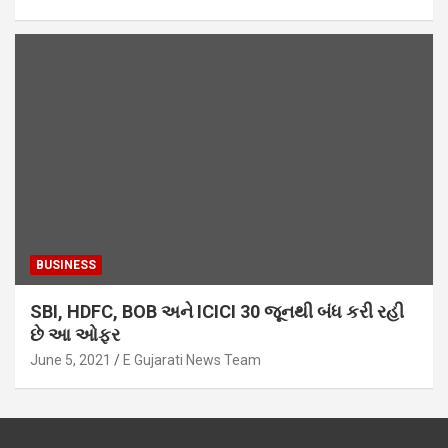
BUSINESS
SBI, HDFC, BOB અને ICICI 30 જૂનથી બંધ કરી રહી
છે આ ઓફર
June 5, 2021
E Gujarati News Team