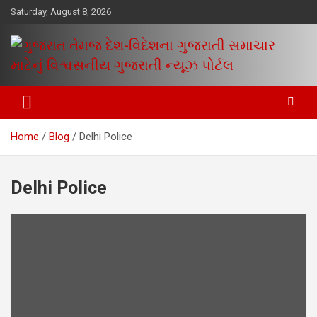
Skip
Saturday, August 8, 2026
to
content
www.egujaratinews.com
ગુજરાત તેમજ દેશ-વિદેશના ગુજરાતી
સમાચાર માટેનું વિશ્વસનીય ગુજરાતી
Home
Blog
Delhi Police
ન્યૂઝ પોર્ટલ
Delhi Police