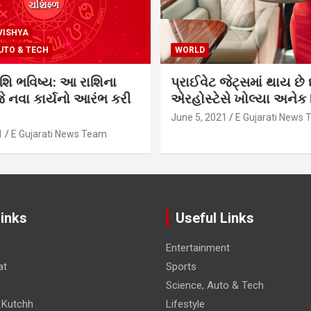
VISHYA
UTO & TECH
WORLD
શિ ભવિષ્ય: આ રાશિના
પ્રાઈવેટ જેટ્સમાં થાય છે 
 નવા કાર્યનો આરંભ કરી
એરહોસ્ટેસે ખોલ્યા અનેક સ
June 5, 2021
E Gujarati News
1
E Gujarati News Team
Links
Useful Links
Entertainment
at
Sports
Science, Auto & Tech
 Kutchh
Lifestyle