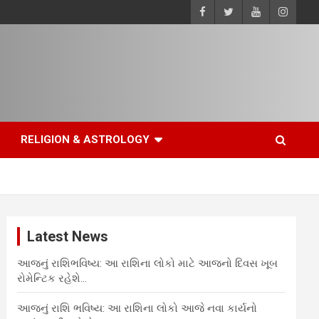
RELIGION & ASTROLOGY
Latest News
આજનું રાશિભવિષ્ય: આ રાશિના લોકો માટે આજનો દિવસ ખૂબ
રોમેન્ટિક રહેશે…
આજનું રાશિ ભવિષ્ય: આ રાશિના લોકો આજે નવા કાર્યનો