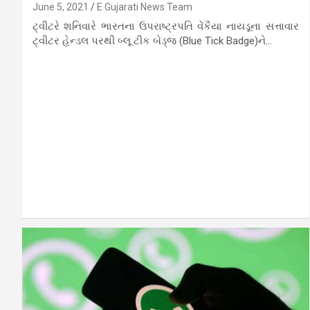
June 5, 2021
E Gujarati News Team
ટ્વીટરે શનિવારે ભારતના ઉપરાષ્ટ્રપતિ વેંકૈયા નાયડૂના સત્તાવાર
ટ્વીટર હેન્ડલ પરથી બ્લૂ ટીક બેડ્જ (Blue Tick Badge)ને…