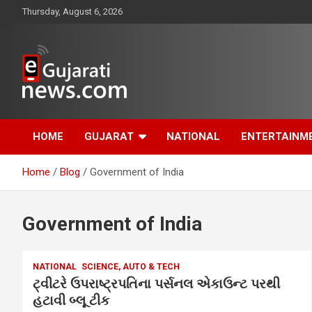
Skip
Thursday, August 6, 2026
to
content
www.egujaratinews.com
ગુજરાત તેમજ દેશ-
HOME
GUJARAT
NATIONAL
ENTERTAINM
વિદેશના ગુજરાતી સમાચાર
Home
Blog
Government of India
માટેનું વિશ્વસનીય
ગુજરાતી ન્યૂઝ પોર્ટલ
Government of India
NATIONAL
SCIENCE, AUTO & TECH
ટ્વીટરે ઉપરાષ્ટ્રપતિના પર્સનલ એકાઉન્ટ પરથી
હટાવી બ્લૂ ટીક