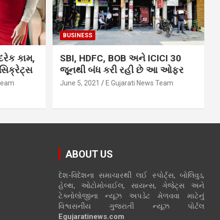
BUSINESS
દરેક કામ,
SBI, HDFC, BOB અને ICICI 30
િક્રેટ્સ
જૂનથી બંધ કરી રહી છે આ ઓફર
 Team
June 5, 2021
E Gujarati News Team
ABOUT US
દેશ-વિદેશના સમાચારથી લઈ સ્પોર્ટ્સ, બોલિવુડ,
હેલ્થ, ઓટોમોબાઈલ, સાયન્સ, ગેજેટ્સ અને
ટેક્નોલોજીના ન્યૂઝ અપડેટ મેળવવા માટેનું
વિશ્વસનીય ગુજરાતી ન્યૂઝ પોર્ટલ
Egujaratinews.com