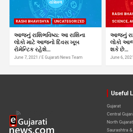
RASHI BHA
RASHI BHAVISHYA
UNCATEGORIZED
SCIENCE, A
આજનું રાશિભવિષ્ય: આ રાશિના
આજનું રા
લોકો માટે આજનો દિવસ ખૂબ
લોકો આજે
રોમેન્ટિક રહેશે…
શકે છે…
June 7, 2021
E Gujarati News Team
June 6, 202
Useful 
Gujarat
Central Gujar
North Gujarat
Saurashtra &