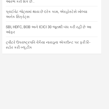
આરંભ કરી શકે છે…
પ્રાઈવેટ જેટ્સમાં થાય છે દરેક કામ, એરહોસ્ટેસે ખોલ્યા
અનેક સિક્રેટ્સ
SBI, HDFC, BOB અને ICICI 30 જૂનથી બંધ કરી રહી છે આ
ઓફર
ટ્વીટરે ઉપરાષ્ટ્રપતિ વેંકૈયા નાયડૂના એકાઉન્ટ પર ફરી રિ-
સ્ટોર કરી બ્લૂ ટીક