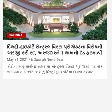
NATIONAL
દિલ્હી હાઇકોર્ટે સેન્ટ્રલ વિસ્ટા પ્રોજેક્ટના વિરોધની
અરજી કરી રદ, અરજદારને 1 લાખનો દંડ ફટકાર્યો
May 31, 2021
E Gujarati News Team
કોરોના મહામારીના સમયમાં સેન્ટ્રલ વિસ્ટા પ્રોજેક્ટ પર રોક
લગાવવા માટે એક અરજી દિલ્હી હાઈકોર્ટમાં દાખલ કરવામાં…