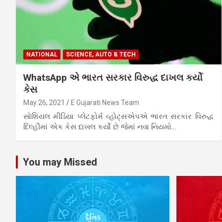
NATIONAL
SCIENCE, AUTO & TECH
WhatsApp એ ભારત સરકાર વિરુદ્ધ દાખલ કર્યો
કેસ
May 26, 2021
E Gujarati News Team
સોશિયલ મીડિયા પ્લેટફોર્મ વ્હોટ્સએપએ ભારત સરકાર વિરુદ્ધ
દિલ્હીમાં એક કેસ દાખલ કર્યો છે જેમાં નવા નિયમો…
You may Missed