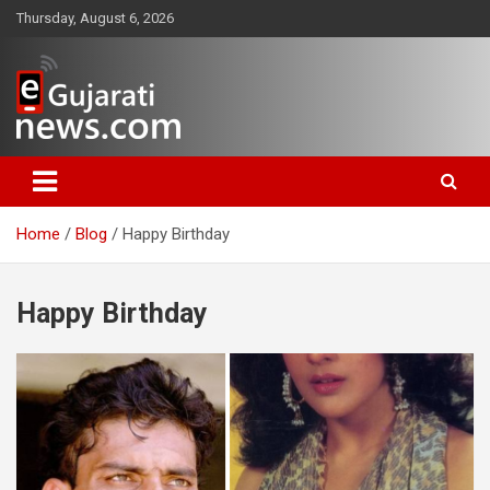
Skip
Thursday, August 6, 2026
to
content
www.egujaratinews.com
ગુજરાત તેમજ દેશ-વિદેશના ગુજરાતી
સમાચાર માટેનું વિશ્વસનીય ગુજરાતી
Home
Blog
Happy Birthday
ન્યૂઝ પોર્ટલ
Happy Birthday