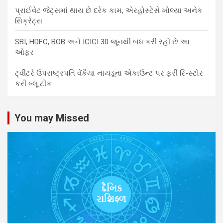
પ્રાઈવેટ જેટ્સમાં થાય છે દરેક કામ, એરહોસ્ટેસે ખોલ્યા અનેક
સિક્રેટ્સ
SBI, HDFC, BOB અને ICICI 30 જૂનથી બંધ કરી રહી છે આ
ઓફર
ટ્વીટરે ઉપરાષ્ટ્રપતિ વેંકૈયા નાયડૂના એકાઉન્ટ પર ફરી રિ-સ્ટોર
કરી બ્લૂ ટીક
You may Missed