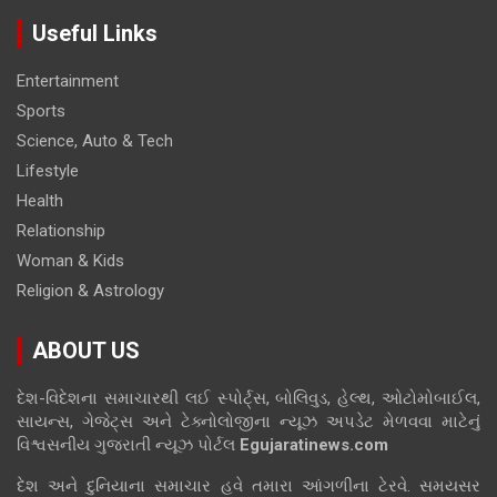
Useful Links
Entertainment
Sports
Science, Auto & Tech
Lifestyle
Health
Relationship
Woman & Kids
Religion & Astrology
ABOUT US
દેશ-વિદેશના સમાચારથી લઈ સ્પોર્ટ્સ, બોલિવુડ, હેલ્થ, ઓટોમોબાઈલ,
સાયન્સ, ગેજેટ્સ અને ટેક્નોલોજીના ન્યૂઝ અપડેટ મેળવવા માટેનું
વિશ્વસનીય ગુજરાતી ન્યૂઝ પોર્ટલ
Egujaratinews.com
દેશ અને દુનિયાના સમાચાર હવે તમારા આંગળીના ટેરવે. સમયસર