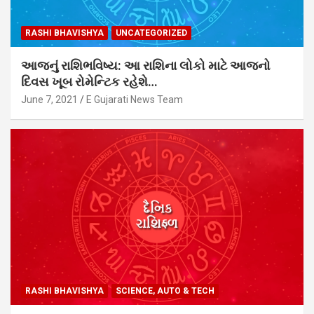
RASHI BHAVISHYA
UNCATEGORIZED
આજનું રાશિભવિષ્ય: આ રાશિના લોકો માટે આજનો
દિવસ ખૂબ રોમેન્ટિક રહેશે…
June 7, 2021
E Gujarati News Team
RASHI BHAVISHYA
SCIENCE, AUTO & TECH