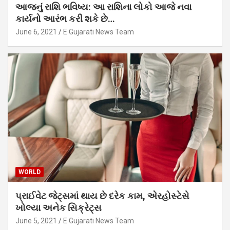
આજનું રાશિ ભવિષ્ય: આ રાશિના લોકો આજે નવા
કાર્યનો આરંભ કરી શકે છે…
June 6, 2021
E Gujarati News Team
WORLD
પ્રાઈવેટ જેટ્સમાં થાય છે દરેક કામ, એરહોસ્ટેસે
ખોલ્યા અનેક સિક્રેટ્સ
June 5, 2021
E Gujarati News Team