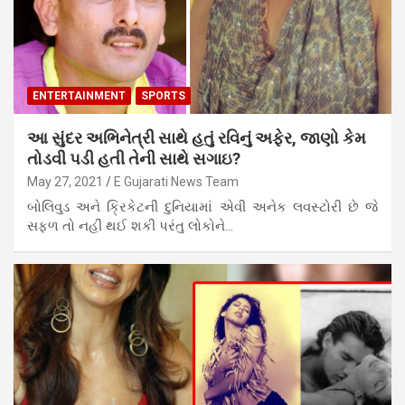
ENTERTAINMENT
SPORTS
આ સુંદર અભિનેત્રી સાથે હતું રવિનું અફેર, જાણો કેમ
તોડવી પડી હતી તેની સાથે સગાઇ?
May 27, 2021
E Gujarati News Team
બોલિવુડ અને ક્રિકેટની દુનિયામાં એવી અનેક લવસ્ટોરી છે જે
સફળ તો નહીં થઈ શકી પરંતુ લોકોને…