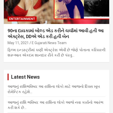
ENTERTAINMENT
90ના દાયકામાં બોલ્ડ એડ કરીને ચર્ચામાં આવી હતી આ
એક્ટ્રેસ, DDએ એડ કરી હતી બેન
May 11, 2021
E Gujarati News Team
ફિલ્મ ઇન્ડસ્ટ્રીમાં ઘણી એક્ટ્રેસ એવી છે જેણે પોતાના કરિયરની
શરૂઆત એકદમ શાનદાર રીતે કરી છે પંરતુ…
Latest News
આજનું રાશિભવિષ્ય: આ રાશિના લોકો માટે આજનો દિવસ ખૂબ
રોમેન્ટિક રહેશે…
આજનું રાશિ ભવિષ્ય: આ રાશિના લોકો આજે નવા કાર્યનો આરંભ
કરી શકે છે…