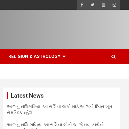
RELIGION & ASTROLOGY
Latest News
આજનું રાશિભવિષ્ય: આ રાશિના લોકો માટે આજનો દિવસ ખૂબ
રોમેન્ટિક રહેશે…
આજનું રાશિ ભવિષ્ય: આ રાશિના લોકો આજે નવા કાર્યનો