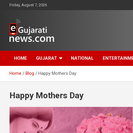
Skip
Friday, August 7, 2026
to
content
www.egujaratinews.com
ગુજરાત તેમજ દેશ-
HOME
GUJARAT
NATIONAL
ENTERTAINM
વિદેશના ગુજરાતી સમાચાર
Home
Blog
Happy Mothers Day
માટેનું વિશ્વસનીય
ગુજરાતી ન્યૂઝ પોર્ટલ
Happy Mothers Day