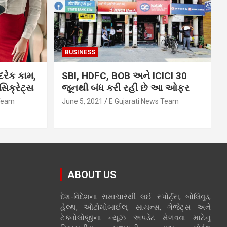
BUSINESS
દરેક કામ,
SBI, HDFC, BOB અને ICICI 30
િક્રેટ્સ
જૂનથી બંધ કરી રહી છે આ ઓફર
 Team
June 5, 2021
E Gujarati News Team
ABOUT US
દેશ-વિદેશના સમાચારથી લઈ સ્પોર્ટ્સ, બોલિવુડ,
હેલ્થ, ઓટોમોબાઈલ, સાયન્સ, ગેજેટ્સ અને
ટેક્નોલોજીના ન્યૂઝ અપડેટ મેળવવા માટેનું