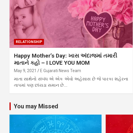
RELATIONSHIP
Happy Mother’s Day: ખાસ અંદાજમાં તમારી
માતાને કહો – I LOVE YOU MOM
May 9, 2021
E Gujarati News Team
માતા સાથેનો સંબંધ એ એક એવો અહેસાસ છે જે પારકા શહેરના
તાપમાં પણ છાંયડા સમાન છે.…
You may Missed