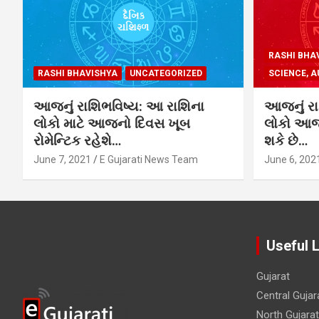
RASHI BHA
RASHI BHAVISHYA
UNCATEGORIZED
SCIENCE, A
આજનું રાશિભવિષ્ય: આ રાશિના
આજનું રા
લોકો માટે આજનો દિવસ ખૂબ
લોકો આજે
રોમેન્ટિક રહેશે…
શકે છે…
June 7, 2021
E Gujarati News Team
June 6, 202
Useful 
Gujarat
Central Gujar
North Gujarat