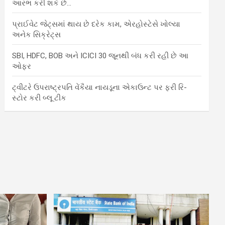
આરંભ કરી શકે છે…
પ્રાઈવેટ જેટ્સમાં થાય છે દરેક કામ, એરહોસ્ટેસે ખોલ્યા
અનેક સિક્રેટ્સ
SBI, HDFC, BOB અને ICICI 30 જૂનથી બંધ કરી રહી છે આ
ઓફર
ટ્વીટરે ઉપરાષ્ટ્રપતિ વેંકૈયા નાયડૂના એકાઉન્ટ પર ફરી રિ-
સ્ટોર કરી બ્લૂ ટીક