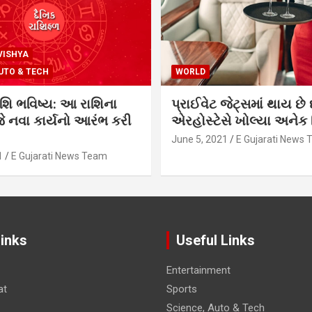
VISHYA
UTO & TECH
WORLD
શિ ભવિષ્ય: આ રાશિના
પ્રાઈવેટ જેટ્સમાં થાય છે 
 નવા કાર્યનો આરંભ કરી
એરહોસ્ટેસે ખોલ્યા અનેક સ
June 5, 2021
E Gujarati News
1
E Gujarati News Team
Links
Useful Links
Entertainment
at
Sports
Science, Auto & Tech