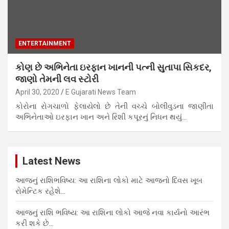
ENTERTAINMENT
કોણ છે અભિનેતા ઇરફાન ખાનની પત્ની સુતાપા સિકદર,
જાણો તેમની લવ સ્ટોરી
April 30, 2020
E Gujarati News Team
કોરોના રોગચાળો ફેલાયેલો છે તેની વચ્ચે બોલીવુડના જાણીતા
અભિનેતાઓ ઇરફાન ખાન અને રિશી કપૂરનું નિધન થયું…
Latest News
આજનું રાશિભવિષ્ય: આ રાશિના લોકો માટે આજનો દિવસ ખૂબ
રોમેન્ટિક રહેશે…
આજનું રાશિ ભવિષ્ય: આ રાશિના લોકો આજે નવા કાર્યનો આરંભ
કરી શકે છે…