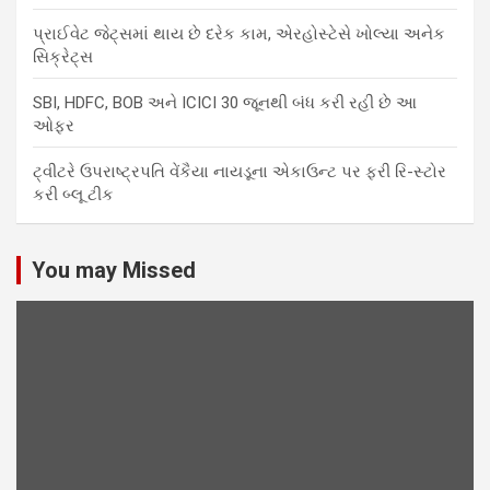
પ્રાઈવેટ જેટ્સમાં થાય છે દરેક કામ, એરહોસ્ટેસે ખોલ્યા અનેક
સિક્રેટ્સ
SBI, HDFC, BOB અને ICICI 30 જૂનથી બંધ કરી રહી છે આ
ઓફર
ટ્વીટરે ઉપરાષ્ટ્રપતિ વેંકૈયા નાયડૂના એકાઉન્ટ પર ફરી રિ-સ્ટોર
કરી બ્લૂ ટીક
You may Missed