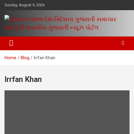
Skip
Sunday, August 9, 2026
to
content
www.egujaratinews.com
ગુજરાત તેમજ દેશ-વિદેશના ગુજરાતી
સમાચાર માટેનું વિશ્વસનીય ગુજરાતી
Home
Blog
Irrfan Khan
ન્યૂઝ પોર્ટલ
Irrfan Khan