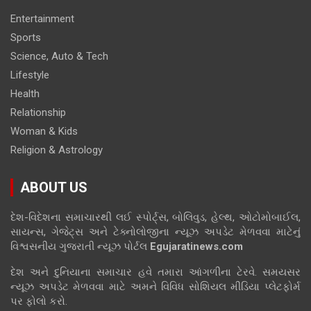
Entertainment
Sports
Science, Auto & Tech
Lifestyle
Health
Relationship
Woman & Kids
Religion & Astrology
ABOUT US
દેશ-વિદેશના સમાચારથી લઈ સ્પોર્ટ્સ, બોલિવુડ, હેલ્થ, ઓટોમોબાઈલ,
સાયન્સ, ગેજેટ્સ અને ટેક્નોલોજીના ન્યૂઝ અપડેટ મેળવવા માટેનું
વિશ્વસનીય ગુજરાતી ન્યૂઝ પોર્ટલ
Egujaratinews.com
દેશ અને દુનિયાના સમાચાર હવે તમારા આંગળીના ટેરવે. સમયસર
ન્યૂઝ અપડેટ મેળવવા માટે અમને વિવિધ સોશિયલ મીડિયા પ્લેટફોર્મ
પર ફોલો કરો.