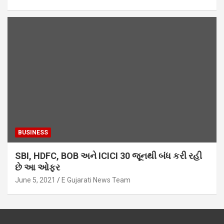
BUSINESS
SBI, HDFC, BOB અને ICICI 30 જૂનથી બંધ કરી રહી
છે આ ઓફર
June 5, 2021
E Gujarati News Team