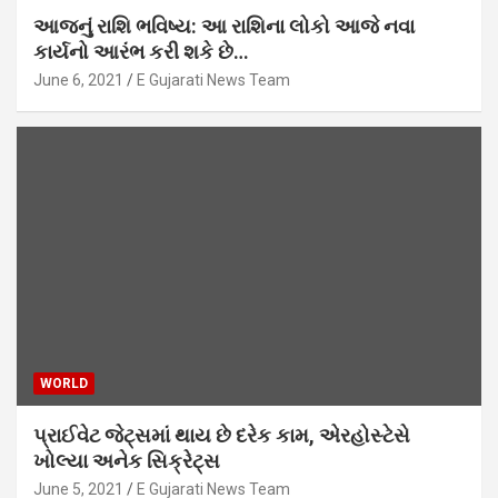
આજનું રાશિ ભવિષ્ય: આ રાશિના લોકો આજે નવા
કાર્યનો આરંભ કરી શકે છે…
June 6, 2021
E Gujarati News Team
WORLD
પ્રાઈવેટ જેટ્સમાં થાય છે દરેક કામ, એરહોસ્ટેસે
ખોલ્યા અનેક સિક્રેટ્સ
June 5, 2021
E Gujarati News Team