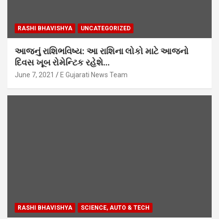
RASHI BHAVISHYA
UNCATEGORIZED
આજનું રાશિભવિષ્ય: આ રાશિના લોકો માટે આજનો
દિવસ ખૂબ રોમેન્ટિક રહેશે…
June 7, 2021
E Gujarati News Team
RASHI BHAVISHYA
SCIENCE, AUTO & TECH