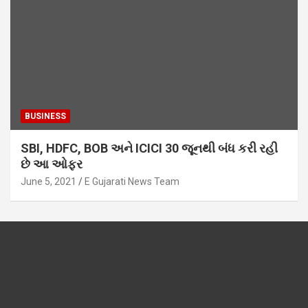
BUSINESS
SBI, HDFC, BOB અને ICICI 30 જૂનથી બંધ કરી રહી
છે આ ઓફર
June 5, 2021
E Gujarati News Team