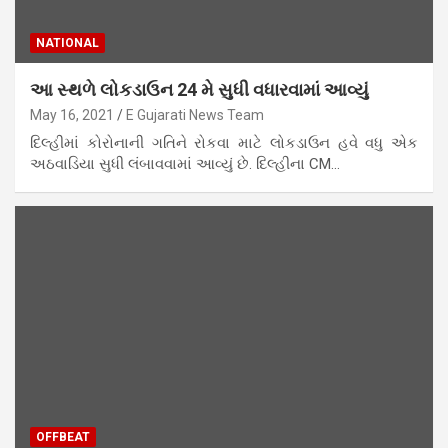
NATIONAL
આ સ્થળે લોકડાઉન 24 મે સુધી વધારવામાં આવ્યું
May 16, 2021
E Gujarati News Team
દિલ્હીમાં કોરોનાની ગતિને રોકવા માટે લોકડાઉન હવે વધુ એક
અઠવાડિયા સુધી લંબાવવામાં આવ્યું છે. દિલ્હીના CM…
OFFBEAT