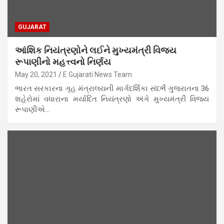
GUJARAT
આંશિક નિયંત્રણોને લઈને મુખ્યમંત્રી વિજય
રૂપાણીનો મહત્ત્વનો નિર્ણય
May 20, 2021
E Gujarati News Team
ભારત સરકારના ગૃહ મંત્રાલયની માર્ગદર્શિકા સંદર્ભે ગુજરાતના 36
શહેરોમાં વધારાના મર્યાદિત નિયંત્રણો અંગે મુખ્યમંત્રી વિજય
રૂપાણીએ…