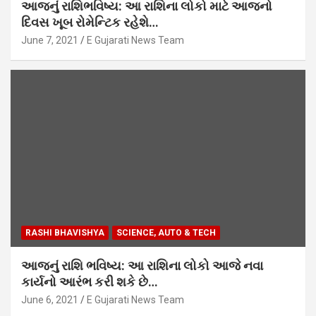
આજનું રાશિભવિષ્ય: આ રાશિના લોકો માટે આજનો
દિવસ ખૂબ રોમેન્ટિક રહેશે…
June 7, 2021
E Gujarati News Team
RASHI BHAVISHYA
SCIENCE, AUTO & TECH
આજનું રાશિ ભવિષ્ય: આ રાશિના લોકો આજે નવા
કાર્યનો આરંભ કરી શકે છે…
June 6, 2021
E Gujarati News Team