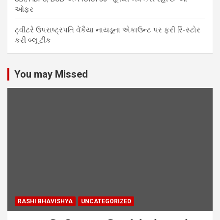
ઓફર
ટ્વીટરે ઉપરાષ્ટ્રપતિ વેંકૈયા નાયડૂના એકાઉન્ટ પર ફરી રિ-સ્ટોર
કરી બ્લૂ ટીક
You may Missed
RASHI BHAVISHYA
UNCATEGORIZED