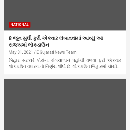
NATIONAL
8 જૂન સુધી ફરી એકવાર લંબાવવામાં આવ્યું આ
રાજ્યમાં લોકડાઉન
May 31, 2021
E Gujarati News Team
બિહાર સરકારે કોરોના રોગચાળાને પહોંચી વળવા ફરી એકવાર
લોકડાઉન વધારવાનો નિર્ણય લીધો છે. લોકડાઉન બિહારમાં ચોથી…