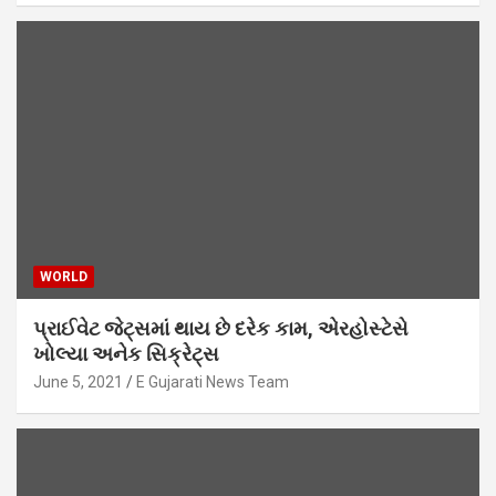
WORLD
પ્રાઈવેટ જેટ્સમાં થાય છે દરેક કામ, એરહોસ્ટેસે
ખોલ્યા અનેક સિક્રેટ્સ
June 5, 2021
E Gujarati News Team