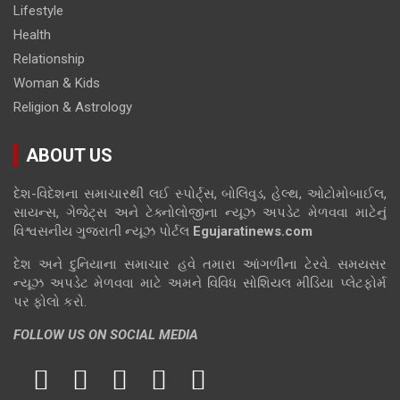
Lifestyle
Health
Relationship
Woman & Kids
Religion & Astrology
ABOUT US
દેશ-વિદેશના સમાચારથી લઈ સ્પોર્ટ્સ, બોલિવુડ, હેલ્થ, ઓટોમોબાઈલ,
સાયન્સ, ગેજેટ્સ અને ટેક્નોલોજીના ન્યૂઝ અપડેટ મેળવવા માટેનું
વિશ્વસનીય ગુજરાતી ન્યૂઝ પોર્ટલ
Egujaratinews.com
દેશ અને દુનિયાના સમાચાર હવે તમારા આંગળીના ટેરવે. સમયસર
ન્યૂઝ અપડેટ મેળવવા માટે અમને વિવિધ સોશિયલ મીડિયા પ્લેટફોર્મ
પર ફોલો કરો.
FOLLOW US ON SOCIAL MEDIA