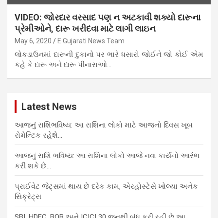
VIDEO: જોરદાર વરસાદ પણ ન અટકાવી શક્યો દારૂના
પ્રેમીઓને, દારૂ ખરીદવા માટે લાગી લાઇન
May 6, 2020
E Gujarati News Team
લોકડાઉનમાં દારૂની દુકાનો પર ભારે ધસારો જોઈને જો કોઈ એમ
કહે કે દારૂ અને દારૂ પીનારાઓ…
Latest News
આજનું રાશિભવિષ્ય: આ રાશિના લોકો માટે આજનો દિવસ ખૂબ
રોમેન્ટિક રહેશે…
આજનું રાશિ ભવિષ્ય: આ રાશિના લોકો આજે નવા કાર્યનો આરંભ
કરી શકે છે…
પ્રાઈવેટ જેટ્સમાં થાય છે દરેક કામ, એરહોસ્ટેસે ખોલ્યા અનેક
સિક્રેટ્સ
SBI, HDFC, BOB અને ICICI 30 જૂનથી બંધ કરી રહી છે આ