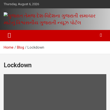
Skip
Thursday, August 6, 2026
to
content
www.egujaratinews.com
ગુજરાત તેમજ દેશ-વિદેશના ગુજરાતી
સમાચાર માટેનું વિશ્વસનીય ગુજરાતી
Home
Blog
Lockdown
ન્યૂઝ પોર્ટલ
Lockdown