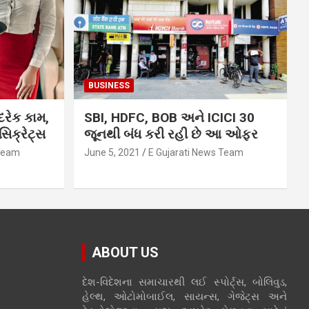
BUSINESS
દરેક કામ,
SBI, HDFC, BOB અને ICICI 30
િક્રેટ્સ
જૂનથી બંધ કરી રહી છે આ ઓફર
 Team
June 5, 2021
E Gujarati News Team
ABOUT US
દેશ-વિદેશના સમાચારથી લઈ સ્પોર્ટ્સ, બોલિવુડ,
હેલ્થ, ઓટોમોબાઈલ, સાયન્સ, ગેજેટ્સ અને