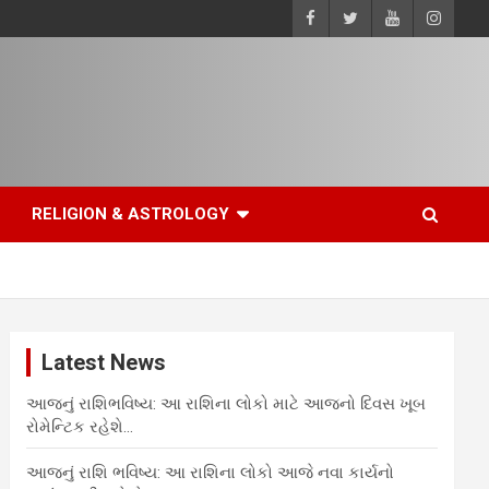
RELIGION & ASTROLOGY
Latest News
આજનું રાશિભવિષ્ય: આ રાશિના લોકો માટે આજનો દિવસ ખૂબ
રોમેન્ટિક રહેશે…
આજનું રાશિ ભવિષ્ય: આ રાશિના લોકો આજે નવા કાર્યનો