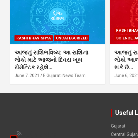
RASHI BHA
RASHI BHAVISHYA
UNCATEGORIZED
SCIENCE, A
આજનું રાશિભવિષ્ય: આ રાશિના
આજનું રા
લોકો માટે આજનો દિવસ ખૂબ
લોકો આજે
રોમેન્ટિક રહેશે…
શકે છે…
June 7, 2021
E Gujarati News Team
June 6, 202
Useful 
Gujarat
Central Gujar