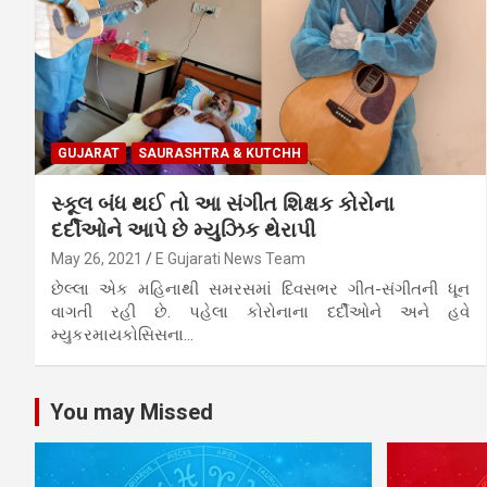
GUJARAT
SAURASHTRA & KUTCHH
સ્કૂલ બંધ થઈ તો આ સંગીત શિક્ષક કોરોના
દર્દીઓને આપે છે મ્યુઝિક થેરાપી
May 26, 2021
E Gujarati News Team
છેલ્લા એક મહિનાથી સમરસમાં દિવસભર ગીત-સંગીતની ધૂન
વાગતી રહી છે. પહેલા કોરોનાના દર્દીઓને અને હવે
મ્યુકરમાયકોસિસના…
You may Missed