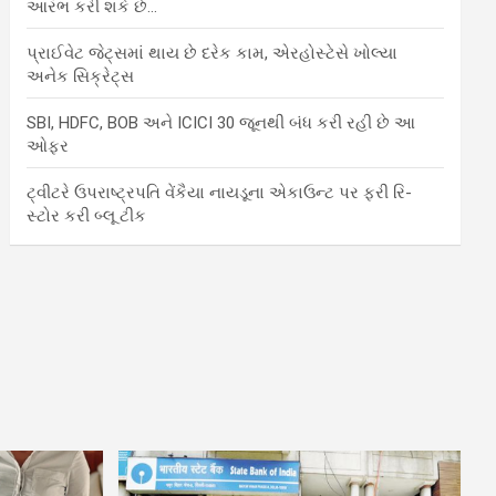
આરંભ કરી શકે છે…
પ્રાઈવેટ જેટ્સમાં થાય છે દરેક કામ, એરહોસ્ટેસે ખોલ્યા
અનેક સિક્રેટ્સ
SBI, HDFC, BOB અને ICICI 30 જૂનથી બંધ કરી રહી છે આ
ઓફર
ટ્વીટરે ઉપરાષ્ટ્રપતિ વેંકૈયા નાયડૂના એકાઉન્ટ પર ફરી રિ-
સ્ટોર કરી બ્લૂ ટીક