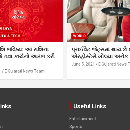
VISHYA
UTO & TECH
WORLD
શિ ભવિષ્ય: આ રાશિના
પ્રાઈવેટ જેટ્સમાં થાય છે 
 નવા કાર્યનો આરંભ કરી
એરહોસ્ટેસે ખોલ્યા અનેક સ
June 5, 2021
E Gujarati News
1
E Gujarati News Team
Links
Useful Links
Entertainment
at
Sports