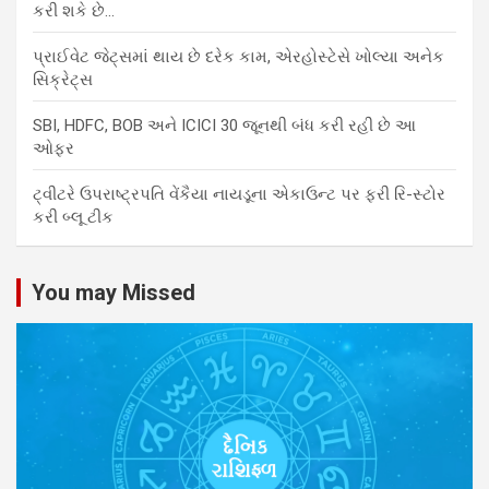
કરી શકે છે…
પ્રાઈવેટ જેટ્સમાં થાય છે દરેક કામ, એરહોસ્ટેસે ખોલ્યા અનેક
સિક્રેટ્સ
SBI, HDFC, BOB અને ICICI 30 જૂનથી બંધ કરી રહી છે આ
ઓફર
ટ્વીટરે ઉપરાષ્ટ્રપતિ વેંકૈયા નાયડૂના એકાઉન્ટ પર ફરી રિ-સ્ટોર
કરી બ્લૂ ટીક
You may Missed