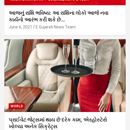
આજનું રાશિ ભવિષ્ય: આ રાશિના લોકો આજે નવા
કાર્યનો આરંભ કરી શકે છે…
June 6, 2021
E Gujarati News Team
WORLD
પ્રાઈવેટ જેટ્સમાં થાય છે દરેક કામ, એરહોસ્ટેસે
ખોલ્યા અનેક સિક્રેટ્સ