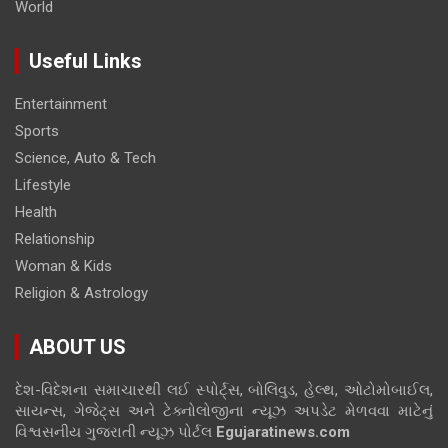
World
Useful Links
Entertainment
Sports
Science, Auto & Tech
Lifestyle
Health
Relationship
Woman & Kids
Religion & Astrology
ABOUT US
દેશ-વિદેશના સમાચારથી લઈ સ્પોર્ટ્સ, બોલિવુડ, હેલ્થ, ઓટોમોબાઈલ,
સાયન્સ, ગેજેટ્સ અને ટેક્નોલોજીના ન્યૂઝ અપડેટ મેળવવા માટેનું
વિશ્વસનીય ગુજરાતી ન્યૂઝ પોર્ટલ
Egujaratinews.com