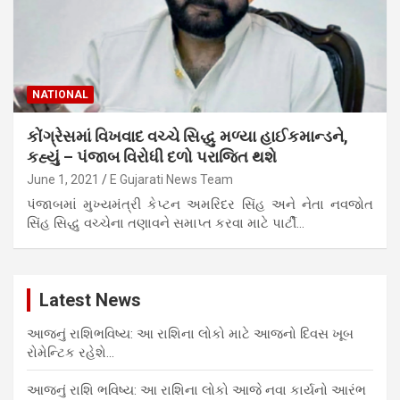
NATIONAL
કોંગ્રેસમાં વિખવાદ વચ્ચે સિદ્ધુ મળ્યા હાઈકમાન્ડને,
કહ્યું – પંજાબ વિરોધી દળો પરાજિત થશે
June 1, 2021
E Gujarati News Team
પંજાબમાં મુખ્યમંત્રી કેપ્ટન અમરિંદર સિંહ અને નેતા નવજોત
સિંહ સિદ્ધુ વચ્ચેના તણાવને સમાપ્ત કરવા માટે પાર્ટી…
Latest News
આજનું રાશિભવિષ્ય: આ રાશિના લોકો માટે આજનો દિવસ ખૂબ
રોમેન્ટિક રહેશે…
આજનું રાશિ ભવિષ્ય: આ રાશિના લોકો આજે નવા કાર્યનો આરંભ