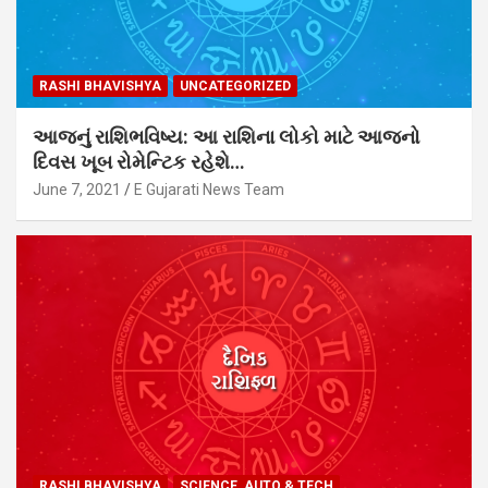
RASHI BHAVISHYA
UNCATEGORIZED
આજનું રાશિભવિષ્ય: આ રાશિના લોકો માટે આજનો
દિવસ ખૂબ રોમેન્ટિક રહેશે…
June 7, 2021
E Gujarati News Team
RASHI BHAVISHYA
SCIENCE, AUTO & TECH