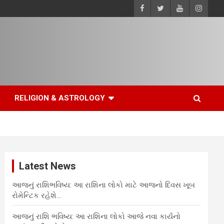
RELIGION & ASTROLOGY
Latest News
આજનું રાશિભવિષ્ય: આ રાશિના લોકો માટે આજનો દિવસ ખૂબ
રોમેન્ટિક રહેશે…
આજનું રાશિ ભવિષ્ય: આ રાશિના લોકો આજે નવા કાર્યનો