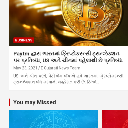
BUSINESS
Paytm દ્વારા ભારતમાં ક્રિપ્ટોકરન્સી ટ્રાન્ઝેક્શન
પર પ્રતિબંધ, US અને ચીનમાં પહેલાથી છે પ્રતિબંધ
May 23, 2021
E Gujarati News Team
US અને ચીન પછી, પેટીએમ બેંકએ હવે ભારતમાં ક્રિપ્ટોકરન્સી
ટ્રાન્ઝેક્શન બંધ કરવાની જાહેરાત કરી છે. રિઝર્વ…
You may Missed