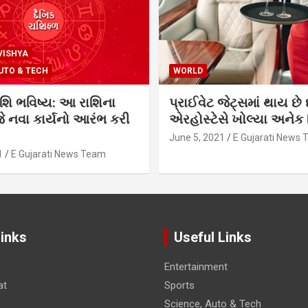
VISHYA
UTO & TECH
WORLD
શિ ભવિષ્ય: આ રાશિના
પ્રાઈવેટ જેટ્સમાં થાય છે 
 નવા કાર્યનો આરંભ કરી
એરહોસ્ટેસે ખોલ્યા અનેક સ
June 5, 2021
E Gujarati News
1
E Gujarati News Team
Links
Useful Links
Entertainment
at
Sports
Science, Auto & Tech