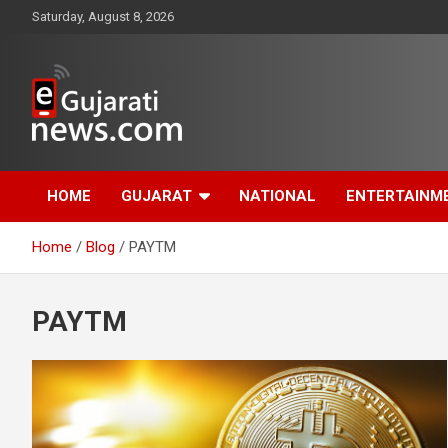
Skip
Saturday, August 8, 2026
to
content
www.egujaratinews.com
ગુજરાત તેમજ દેશ-
HOME
GUJARAT
NATIONAL
ENTERTAINM
વિદેશના ગુજરાતી સમાચાર
Home
Blog
PAYTM
માટેનું વિશ્વસનીય
ગુજરાતી ન્યૂઝ પોર્ટલ
PAYTM