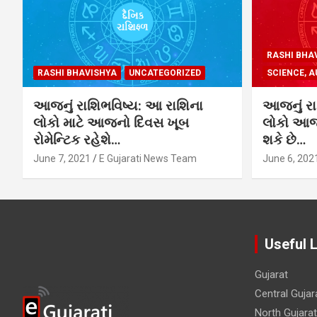
RASHI BHA
RASHI BHAVISHYA
UNCATEGORIZED
SCIENCE, A
આજનું રાશિભવિષ્ય: આ રાશિના
આજનું રા
લોકો માટે આજનો દિવસ ખૂબ
લોકો આજે
રોમેન્ટિક રહેશે…
શકે છે…
June 7, 2021
E Gujarati News Team
June 6, 202
Useful 
Gujarat
Central Gujar
North Gujarat