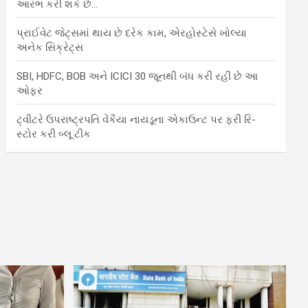
આરંભ કરી શકે છે…
પ્રાઈવેટ જેટ્સમાં થાય છે દરેક કામ, એરહોસ્ટેસે ખોલ્યા
અનેક સિક્રેટ્સ
SBI, HDFC, BOB અને ICICI 30 જૂનથી બંધ કરી રહી છે આ
ઓફર
ટ્વીટરે ઉપરાષ્ટ્રપતિ વેંકૈયા નાયડૂના એકાઉન્ટ પર ફરી રિ-
સ્ટોર કરી બ્લૂ ટીક