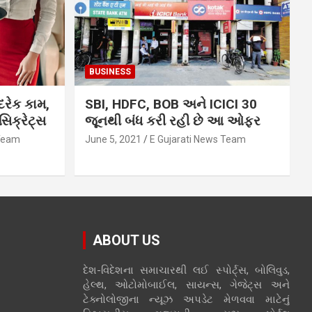
BUSINESS
દરેક કામ,
SBI, HDFC, BOB અને ICICI 30
િક્રેટ્સ
જૂનથી બંધ કરી રહી છે આ ઓફર
 Team
June 5, 2021
E Gujarati News Team
ABOUT US
દેશ-વિદેશના સમાચારથી લઈ સ્પોર્ટ્સ, બોલિવુડ,
હેલ્થ, ઓટોમોબાઈલ, સાયન્સ, ગેજેટ્સ અને
ટેક્નોલોજીના ન્યૂઝ અપડેટ મેળવવા માટેનું