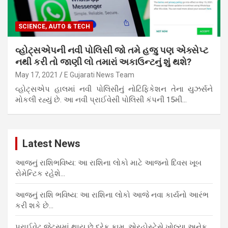
SCIENCE, AUTO & TECH
વ્હોટ્સએપની નવી પોલિસી જો તમે હજુ પણ એક્સેપ્ટ
નથી કરી તો જાણી લો તમારાં અકાઉન્ટનું શું થશે?
May 17, 2021
E Gujarati News Team
વ્હોટ્સએપ હાલમાં નવી પોલિસીનું નોટિફિકેશન તેના યુઝર્સને
મોકલી રહ્યું છે. આ નવી પ્રાઈવેસી પોલિસી કંપની 15મી…
Latest News
આજનું રાશિભવિષ્ય: આ રાશિના લોકો માટે આજનો દિવસ ખૂબ
રોમેન્ટિક રહેશે…
આજનું રાશિ ભવિષ્ય: આ રાશિના લોકો આજે નવા કાર્યનો આરંભ
કરી શકે છે…
પ્રાઈવેટ જેટ્સમાં થાય છે દરેક કામ, એરહોસ્ટેસે ખોલ્યા અનેક