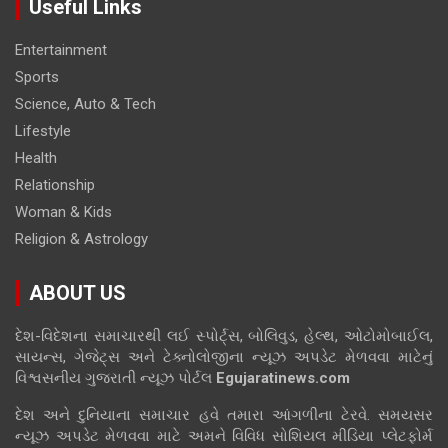
Useful Links
Entertainment
Sports
Science, Auto & Tech
Lifestyle
Health
Relationship
Woman & Kids
Religion & Astrology
ABOUT US
દેશ-વિદેશના સમાચારથી લઈ સ્પોર્ટ્સ, બોલિવુડ, હેલ્થ, ઓટોમોબાઈલ,
સાયન્સ, ગેજેટ્સ અને ટેક્નોલોજીના ન્યૂઝ અપડેટ મેળવવા માટેનું
વિશ્વસનીય ગુજરાતી ન્યૂઝ પોર્ટલ
Egujaratinews.com
દેશ અને દુનિયાના સમાચાર હવે તમારા આંગળીના ટેરવે. સમયસર
ન્યૂઝ અપડેટ મેળવવા માટે અમને વિવિધ સોશિયલ મીડિયા પ્લેટફોર્મ