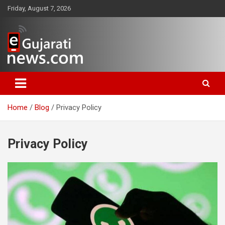
Skip
Friday, August 7, 2026
to
content
www.egujaratinews.com
ગુજરાત તેમજ દેશ-વિદેશના ગુજરાતી
સમાચાર માટેનું વિશ્વસનીય ગુજરાતી
Home
Blog
Privacy Policy
ન્યૂઝ પોર્ટલ
Privacy Policy