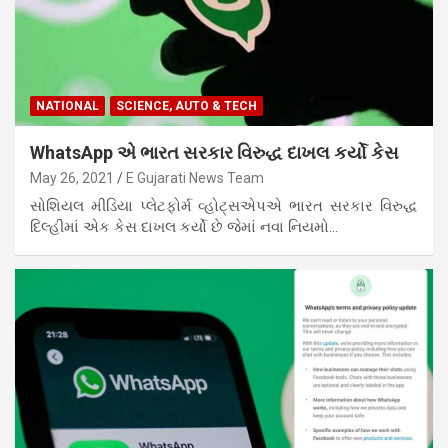
NATIONAL
SCIENCE, AUTO & TECH
WhatsApp એ ભારત સરકાર વિરુદ્ધ દાખલ કર્યો કેસ
May 26, 2021
E Gujarati News Team
સોશિયલ મીડિયા પ્લેટફોર્મ વ્હોટ્સએપએ ભારત સરકાર વિરુદ્ધ
દિલ્હીમાં એક કેસ દાખલ કર્યો છે જેમાં નવા નિયમો…