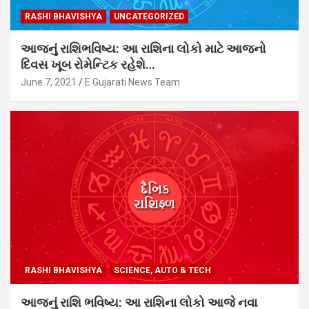
RASHI BHAVISHYA
UNCATEGORIZED
આજનું રાશિભવિષ્ય: આ રાશિના લોકો માટે આજનો
દિવસ ખૂબ રોમેન્ટિક રહેશે…
June 7, 2021
E Gujarati News Team
RASHI BHAVISHYA
SCIENCE, AUTO & TECH
આજનું રાશિ ભવિષ્ય: આ રાશિના લોકો આજે નવા