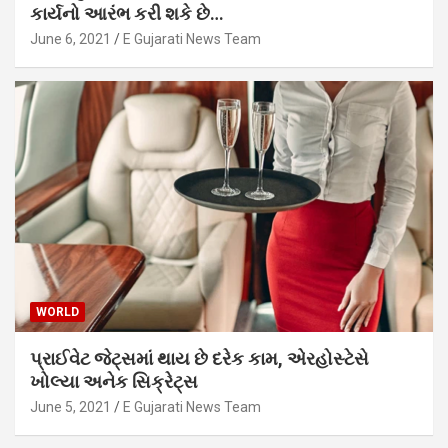
કાર્યનો આરંભ કરી શકે છે…
June 6, 2021
E Gujarati News Team
WORLD
પ્રાઈવેટ જેટ્સમાં થાય છે દરેક કામ, એરહોસ્ટેસે
ખોલ્યા અનેક સિક્રેટ્સ
June 5, 2021
E Gujarati News Team