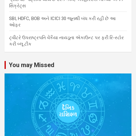
સિક્રેટ્સ
SBI, HDFC, BOB અને ICICI 30 જૂનથી બંધ કરી રહી છે આ
ઓફર
ટ્વીટરે ઉપરાષ્ટ્રપતિ વેંકૈયા નાયડૂના એકાઉન્ટ પર ફરી રિ-સ્ટોર
કરી બ્લૂ ટીક
You may Missed