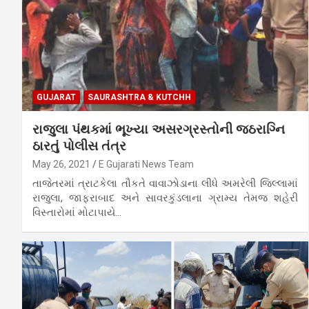
GUJARAT
SAURASHTRA & KUTCHH
રાજુલા પંથકમાં ભૂખ્યા અસરગ્રસ્તોની જઠરાગ્નિ
ઠારતું પોલીસ તંત્ર
May 26, 2021
E Gujarati News Team
તાજેતરમાં ત્રાટકેલા તૌકતે વાવાઝોડાના લીધે અમરેલી જિલ્લામાં
રાજુલા, જાફરાબાદ અને સાવરકુંડલાના ગ્રામ્ય તેમજ શહેરી
વિસ્તારોમાં મોટાપાયે…