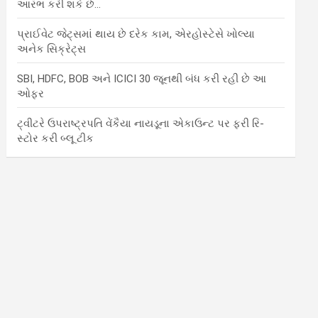
આરંભ કરી શકે છે…
પ્રાઈવેટ જેટ્સમાં થાય છે દરેક કામ, એરહોસ્ટેસે ખોલ્યા
અનેક સિક્રેટ્સ
SBI, HDFC, BOB અને ICICI 30 જૂનથી બંધ કરી રહી છે આ
ઓફર
ટ્વીટરે ઉપરાષ્ટ્રપતિ વેંકૈયા નાયડૂના એકાઉન્ટ પર ફરી રિ-
સ્ટોર કરી બ્લૂ ટીક