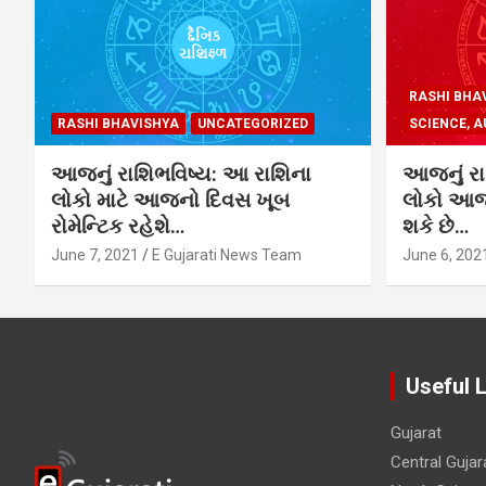
RASHI BHA
RASHI BHAVISHYA
UNCATEGORIZED
SCIENCE, A
આજનું રાશિભવિષ્ય: આ રાશિના
આજનું રા
લોકો માટે આજનો દિવસ ખૂબ
લોકો આજે
રોમેન્ટિક રહેશે…
શકે છે…
June 7, 2021
E Gujarati News Team
June 6, 202
Useful 
Gujarat
Central Gujar