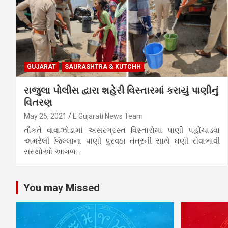
GUJARAT
SAURASHTRA & KUTCHH
રાજુલા પોલીસ દ્વારા શહેરી વિસ્તારમાં કરાયું પાણીનું
વિતરણ
May 25, 2021
E Gujarati News Team
તૌકતે વાવાઝોડામાં અસરગ્રસ્ત વિસ્તારોમાં પાણી પહોંચાડવા
અમરેલી જિલ્લાના પાણી પુરવઠા તંત્રની સાથે ઘણી સેવાભાવી
સંસ્થોઓ આગળ…
You may Missed