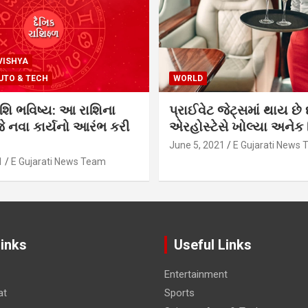
VISHYA
UTO & TECH
WORLD
શિ ભવિષ્ય: આ રાશિના
પ્રાઈવેટ જેટ્સમાં થાય છે 
 નવા કાર્યનો આરંભ કરી
એરહોસ્ટેસે ખોલ્યા અનેક સ
June 5, 2021
E Gujarati News
1
E Gujarati News Team
Links
Useful Links
Entertainment
at
Sports