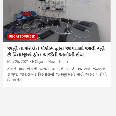
UNCATEGORIZED
અહીં નાગરિકોને પોલીસ દ્વારા આપવામાં આવી રહી
છે વિનામૂલ્યે ફોન ચાર્જની અનોખી સેવા
May 25, 2021
E Gujarati News Team
તૌકતે વાવાઝોડાની ઘાતક અસરને પગલે અમરેલી જિલ્લાના
રાજુલા જાફરાબાદ વિસ્તારોમાં જનજીવનને માઠી અસર પહોંચી
છે. અનેક…