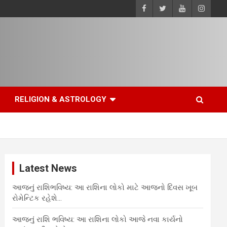
RELIGION & ASTROLOGY
Latest News
આજનું રાશિભવિષ્ય: આ રાશિના લોકો માટે આજનો દિવસ ખૂબ
રોમેન્ટિક રહેશે…
આજનું રાશિ ભવિષ્ય: આ રાશિના લોકો આજે નવા કાર્યનો