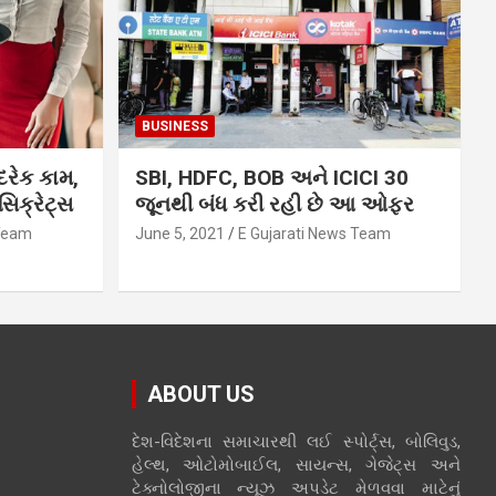
BUSINESS
દરેક કામ,
SBI, HDFC, BOB અને ICICI 30
િક્રેટ્સ
જૂનથી બંધ કરી રહી છે આ ઓફર
 Team
June 5, 2021
E Gujarati News Team
ABOUT US
દેશ-વિદેશના સમાચારથી લઈ સ્પોર્ટ્સ, બોલિવુડ,
હેલ્થ, ઓટોમોબાઈલ, સાયન્સ, ગેજેટ્સ અને
ટેક્નોલોજીના ન્યૂઝ અપડેટ મેળવવા માટેનું