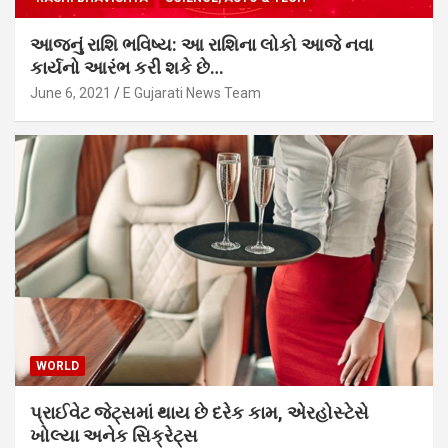
આજનું રાશિ ભવિષ્ય: આ રાશિના લોકો આજે નવા
કાર્યનો આરંભ કરી શકે છે…
June 6, 2021
E Gujarati News Team
WORLD
પ્રાઈવેટ જેટ્સમાં થાય છે દરેક કામ, એરહોસ્ટેસે
ખોલ્યા અનેક સિક્રેટ્સ