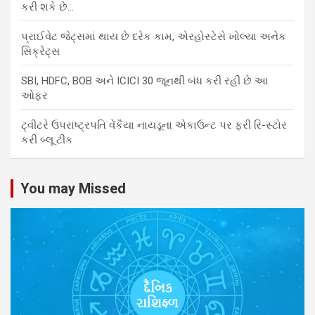
કરી શકે છે…
પ્રાઈવેટ જેટ્સમાં થાય છે દરેક કામ, એરહોસ્ટેસે ખોલ્યા અનેક
સિક્રેટ્સ
SBI, HDFC, BOB અને ICICI 30 જૂનથી બંધ કરી રહી છે આ
ઓફર
ટ્વીટરે ઉપરાષ્ટ્રપતિ વેંકૈયા નાયડૂના એકાઉન્ટ પર ફરી રિ-સ્ટોર
કરી બ્લૂ ટીક
You may Missed