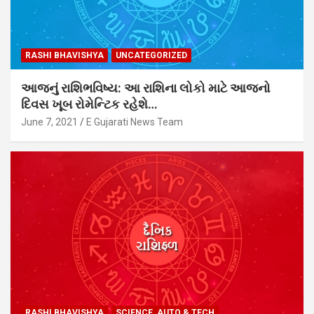
RASHI BHAVISHYA
UNCATEGORIZED
આજનું રાશિભવિષ્ય: આ રાશિના લોકો માટે આજનો
દિવસ ખૂબ રોમેન્ટિક રહેશે…
June 7, 2021
E Gujarati News Team
RASHI BHAVISHYA
SCIENCE, AUTO & TECH