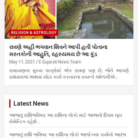
RELIGION & ASTROLOGY
રાવણે અહીં ભગવાન શિવને આપી હતી પોતાના
મસ્તકોની આહુતિ, રહસ્યમય છે આ કૂંડ
May 11, 2021
E Gujarati News Team
રામાયણના મુખ્ય પાત્રોમાં એક રાવણ પણ છે, જેને આપણે
રાક્ષસરાજ અથવા ખોટા કાર્ય કરનારના સ્વરૂપે ઓળખીએ…
Latest News
આજનું રાશિભવિષ્ય: આ રાશિના લોકો માટે આજનો દિવસ ખૂબ
રોમેન્ટિક રહેશે…
આજનું રાશિ ભવિષ્ય: આ રાશિના લોકો આજે નવા કાર્યનો આરંભ