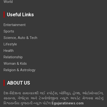
World
Useful Links
Entertainment
Sports
Science, Auto & Tech
Lifestyle
Health
Relationship
Woman & Kids
Religion & Astrology
ABOUT US
દેશ-વિદેશના સમાચારથી લઈ સ્પોર્ટ્સ, બોલિવુડ, હેલ્થ, ઓટોમોબાઈલ,
સાયન્સ, ગેજેટ્સ અને ટેક્નોલોજીના ન્યૂઝ અપડેટ મેળવવા માટેનું
વિશ્વસનીય ગુજરાતી ન્યૂઝ પોર્ટલ
Egujaratinews.com