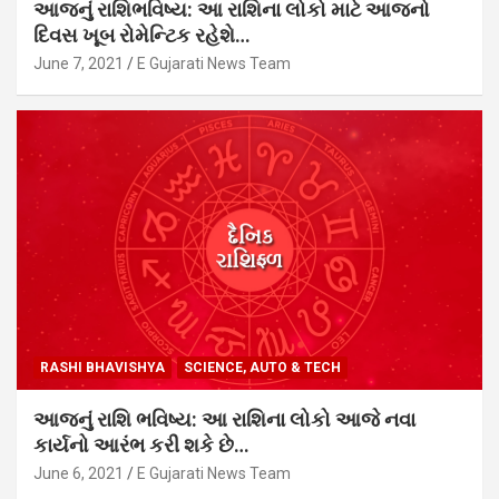
આજનું રાશિભવિષ્ય: આ રાશિના લોકો માટે આજનો
દિવસ ખૂબ રોમેન્ટિક રહેશે…
June 7, 2021
E Gujarati News Team
RASHI BHAVISHYA
SCIENCE, AUTO & TECH
આજનું રાશિ ભવિષ્ય: આ રાશિના લોકો આજે નવા
કાર્યનો આરંભ કરી શકે છે…
June 6, 2021
E Gujarati News Team