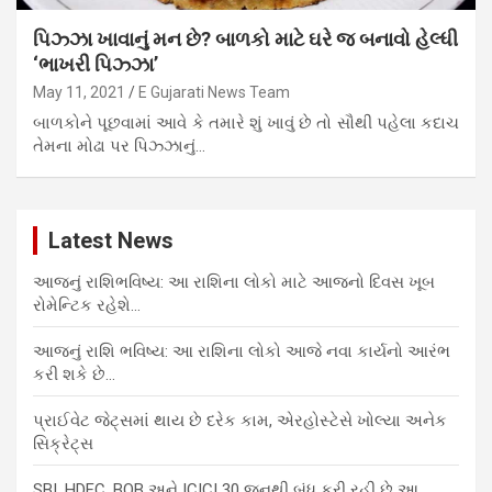
પિઝ્ઝા ખાવાનું મન છે? બાળકો માટે ઘરે જ બનાવો હેલ્ધી
‘ભાખરી પિઝ્ઝા’
May 11, 2021
E Gujarati News Team
બાળકોને પૂછવામાં આવે કે તમારે શું ખાવું છે તો સૌથી પહેલા કદાચ
તેમના મોઢા પર પિઝ્ઝાનું…
Latest News
આજનું રાશિભવિષ્ય: આ રાશિના લોકો માટે આજનો દિવસ ખૂબ
રોમેન્ટિક રહેશે…
આજનું રાશિ ભવિષ્ય: આ રાશિના લોકો આજે નવા કાર્યનો આરંભ
કરી શકે છે…
પ્રાઈવેટ જેટ્સમાં થાય છે દરેક કામ, એરહોસ્ટેસે ખોલ્યા અનેક
સિક્રેટ્સ
SBI, HDFC, BOB અને ICICI 30 જૂનથી બંધ કરી રહી છે આ