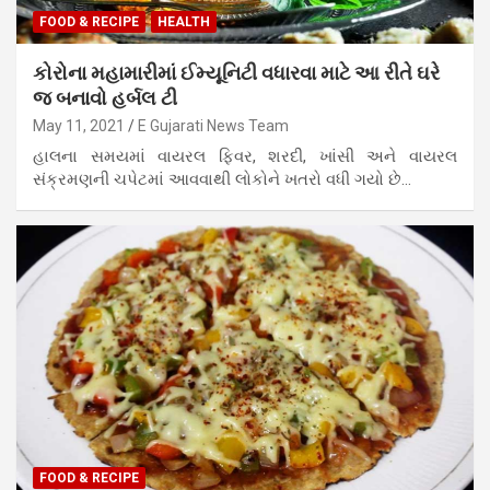
FOOD & RECIPE
HEALTH
કોરોના મહામારીમાં ઈમ્યૂનિટી વધારવા માટે આ રીતે ઘરે
જ બનાવો હર્બલ ટી
May 11, 2021
E Gujarati News Team
હાલના સમયમાં વાયરલ ફિવર, શરદી, ખાંસી અને વાયરલ
સંક્રમણની ચપેટમાં આવવાથી લોકોને ખતરો વધી ગયો છે…
FOOD & RECIPE