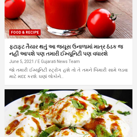
FOOD & RECIPE
ફટાફટ તૈયાર થતું આ જ્યૂસ ઉનાળામાં માત્ર ઠંડક જ
નહીં આપશે પણ તમારી ઈમ્યૂનિટી પણ વધારશે
June 5, 2021
E Gujarati News Team
જો તમારી ઈમ્યૂનિટી સ્ટ્રોંગ હશે તો તે તમને બિમારી સામે લડવા
માટે મદદ કરશે. ઘણાં લોકોને…