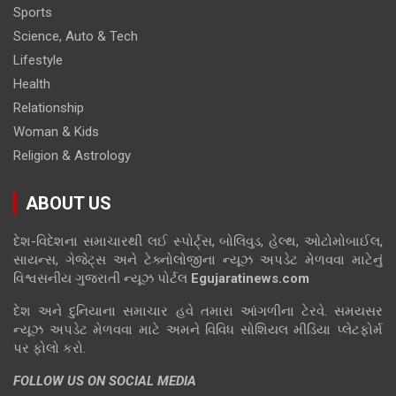
Sports
Science, Auto & Tech
Lifestyle
Health
Relationship
Woman & Kids
Religion & Astrology
ABOUT US
દેશ-વિદેશના સમાચારથી લઈ સ્પોર્ટ્સ, બોલિવુડ, હેલ્થ, ઓટોમોબાઈલ,
સાયન્સ, ગેજેટ્સ અને ટેક્નોલોજીના ન્યૂઝ અપડેટ મેળવવા માટેનું
વિશ્વસનીય ગુજરાતી ન્યૂઝ પોર્ટલ
Egujaratinews.com
દેશ અને દુનિયાના સમાચાર હવે તમારા આંગળીના ટેરવે. સમયસર
ન્યૂઝ અપડેટ મેળવવા માટે અમને વિવિધ સોશિયલ મીડિયા પ્લેટફોર્મ
પર ફોલો કરો.
FOLLOW US ON SOCIAL MEDIA