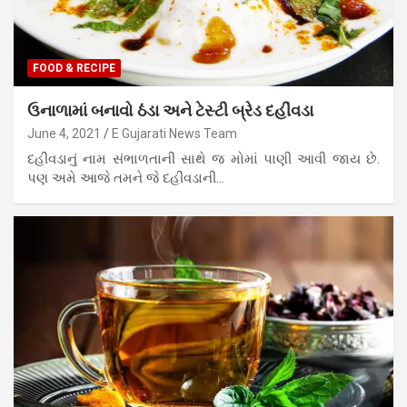
FOOD & RECIPE
ઉનાળામાં બનાવો ઠંડા અને ટેસ્ટી બ્રેડ દહીંવડા
June 4, 2021
E Gujarati News Team
દહીંવડાનું નામ સંભાળતાની સાથે જ મોમાં પાણી આવી જાય છે.
પણ અમે આજે તમને જે દહીંવડાની…