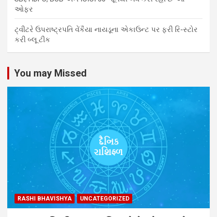
ઓફર
ટ્વીટરે ઉપરાષ્ટ્રપતિ વેંકૈયા નાયડૂના એકાઉન્ટ પર ફરી રિ-સ્ટોર
કરી બ્લૂ ટીક
You may Missed
RASHI BHAVISHYA
UNCATEGORIZED