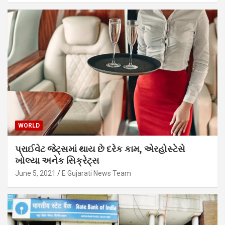
WORLD
પ્રાઈવેટ જેટ્સમાં થાય છે દરેક કામ, એરહોસ્ટેસે
ખોલ્યા અનેક સિક્રેટ્સ
June 5, 2021
E Gujarati News Team