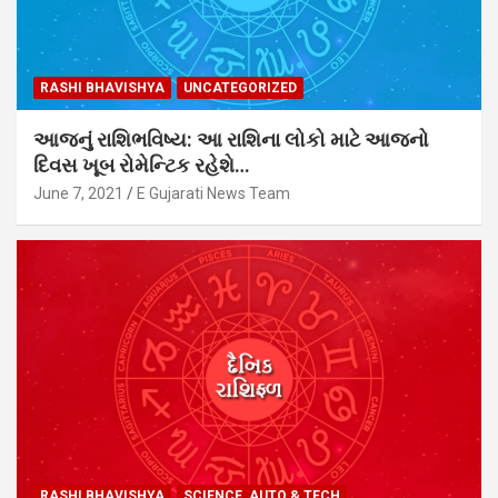
RASHI BHAVISHYA
UNCATEGORIZED
આજનું રાશિભવિષ્ય: આ રાશિના લોકો માટે આજનો
દિવસ ખૂબ રોમેન્ટિક રહેશે…
June 7, 2021
E Gujarati News Team
RASHI BHAVISHYA
SCIENCE, AUTO & TECH