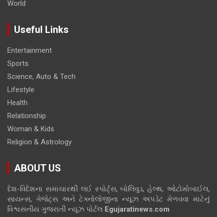
World
Useful Links
Entertainment
Sports
Science, Auto & Tech
Lifestyle
Health
Relationship
Woman & Kids
Religion & Astrology
ABOUT US
દેશ-વિદેશના સમાચારથી લઈ સ્પોર્ટ્સ, બોલિવુડ, હેલ્થ, ઓટોમોબાઈલ,
સાયન્સ, ગેજેટ્સ અને ટેક્નોલોજીના ન્યૂઝ અપડેટ મેળવવા માટેનું
વિશ્વસનીય ગુજરાતી ન્યૂઝ પોર્ટલ
Egujaratinews.com