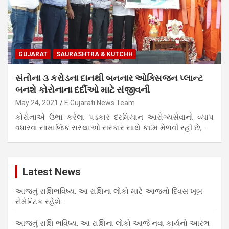
GUJARAT
SAURASHTRA & KUTCHH
સંતોના ૩ કરોડના દાનથી બનનાર ઓક્સિજન પ્લાન્ટ
બનશે કોરોનાના દર્દીઓ માટે સંજીવની
May 24, 2021
E Gujarati News Team
કોરોનાએ ઉભા કરેલા પડકાર દરમિયાન આરોગ્યસેવાનો વ્યાપ
વધારવા સામાજિક સંસ્થાઓ સરકાર સાથે કદમ મેળવી રહી છે,…
Latest News
આજનું રાશિભવિષ્ય: આ રાશિના લોકો માટે આજનો દિવસ ખૂબ
રોમેન્ટિક રહેશે…
આજનું રાશિ ભવિષ્ય: આ રાશિના લોકો આજે નવા કાર્યનો આરંભ