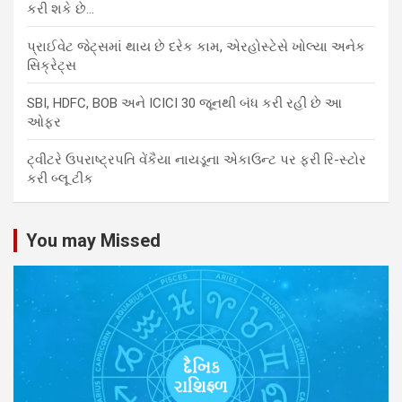
કરી શકે છે…
પ્રાઈવેટ જેટ્સમાં થાય છે દરેક કામ, એરહોસ્ટેસે ખોલ્યા અનેક
સિક્રેટ્સ
SBI, HDFC, BOB અને ICICI 30 જૂનથી બંધ કરી રહી છે આ
ઓફર
ટ્વીટરે ઉપરાષ્ટ્રપતિ વેંકૈયા નાયડૂના એકાઉન્ટ પર ફરી રિ-સ્ટોર
કરી બ્લૂ ટીક
You may Missed