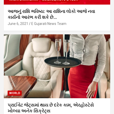
આજનું રાશિ ભવિષ્ય: આ રાશિના લોકો આજે નવા
કાર્યનો આરંભ કરી શકે છે…
June 6, 2021
E Gujarati News Team
WORLD
પ્રાઈવેટ જેટ્સમાં થાય છે દરેક કામ, એરહોસ્ટેસે
ખોલ્યા અનેક સિક્રેટ્સ