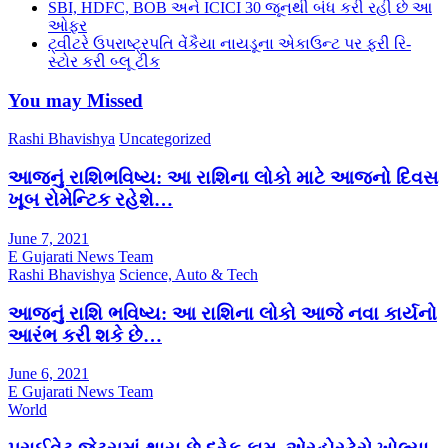
SBI, HDFC, BOB અને ICICI 30 જૂનથી બંધ કરી રહી છે આ
ઓફર
ટ્વીટરે ઉપરાષ્ટ્રપતિ વેંકૈયા નાયડૂના એકાઉન્ટ પર ફરી રિ-
સ્ટોર કરી બ્લૂ ટીક
You may Missed
Rashi Bhavishya
Uncategorized
આજનું રાશિભવિષ્ય: આ રાશિના લોકો માટે આજનો દિવસ
ખૂબ રોમેન્ટિક રહેશે…
June 7, 2021
E Gujarati News Team
Rashi Bhavishya
Science, Auto & Tech
આજનું રાશિ ભવિષ્ય: આ રાશિના લોકો આજે નવા કાર્યનો
આરંભ કરી શકે છે…
June 6, 2021
E Gujarati News Team
World