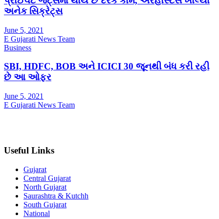
પ્રાઈવેટ જેટ્સમાં થાય છે દરેક કામ, એરહોસ્ટેસે ખોલ્યા
અનેક સિક્રેટ્સ
June 5, 2021
E Gujarati News Team
Business
SBI, HDFC, BOB અને ICICI 30 જૂનથી બંધ કરી રહી
છે આ ઓફર
June 5, 2021
E Gujarati News Team
Useful Links
Gujarat
Central Gujarat
North Gujarat
Saurashtra & Kutchh
South Gujarat
National