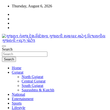
Skip
Thursday, August 6, 2026
to
content
www.egujaratinews.com
Search
ગુજરાત તેમજ દેશ-વિદેશના ગુજરાતી સમાચાર
માટેનું વિશ્વસનીય ગુજરાતી ન્યૂઝ પોર્ટલ
Search
Home
Gujarat
North Gujarat
Central Gujarat
South Gujarat
Saurashtra & Kutchh
National
Entertainment
Sports
Lifestyle