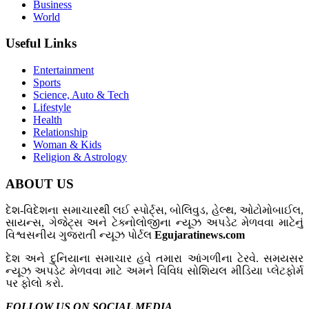
Business
World
Useful Links
Entertainment
Sports
Science, Auto & Tech
Lifestyle
Health
Relationship
Woman & Kids
Religion & Astrology
ABOUT US
દેશ-વિદેશના સમાચારથી લઈ સ્પોર્ટ્સ, બોલિવુડ, હેલ્થ, ઓટોમોબાઈલ,
સાયન્સ, ગેજેટ્સ અને ટેક્નોલોજીના ન્યૂઝ અપડેટ મેળવવા માટેનું
વિશ્વસનીય ગુજરાતી ન્યૂઝ પોર્ટલ
Egujaratinews.com
દેશ અને દુનિયાના સમાચાર હવે તમારા આંગળીના ટેરવે. સમયસર
ન્યૂઝ અપડેટ મેળવવા માટે અમને વિવિધ સોશિયલ મીડિયા પ્લેટફોર્મ
પર ફોલો કરો.
FOLLOW US ON SOCIAL MEDIA