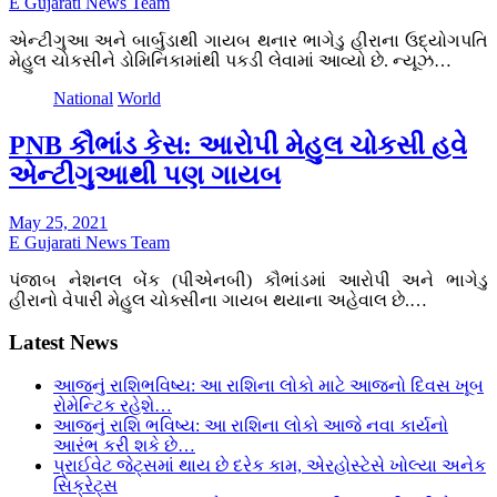
E Gujarati News Team
એન્ટીગુઆ અને બાર્બુડાથી ગાયબ થનાર ભાગેડુ હીરાના ઉદ્યોગપતિ
મેહુલ ચોકસીને ડોમિનિકામાંથી પકડી લેવામાં આવ્યો છે. ન્યૂઝ…
National
World
PNB કૌભાંડ કેસ: આરોપી મેહુલ ચોકસી હવે
એન્ટીગુઆથી પણ ગાયબ
May 25, 2021
E Gujarati News Team
પંજાબ નેશનલ બેંક (પીએનબી) કૌભાંડમાં આરોપી અને ભાગેડુ
હીરાનો વેપારી મેહુલ ચોક્સીના ગાયબ થયાના અહેવાલ છે.…
Latest News
આજનું રાશિભવિષ્ય: આ રાશિના લોકો માટે આજનો દિવસ ખૂબ
રોમેન્ટિક રહેશે…
આજનું રાશિ ભવિષ્ય: આ રાશિના લોકો આજે નવા કાર્યનો
આરંભ કરી શકે છે…
પ્રાઈવેટ જેટ્સમાં થાય છે દરેક કામ, એરહોસ્ટેસે ખોલ્યા અનેક
સિક્રેટ્સ