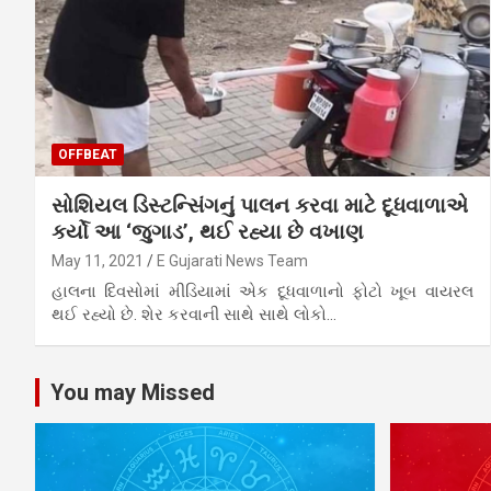
OFFBEAT
સોશિયલ ડિસ્ટન્સિંગનું પાલન કરવા માટે દૂધવાળાએ
કર્યો આ ‘જુગાડ’, થઈ રહ્યા છે વખાણ
May 11, 2021
E Gujarati News Team
હાલના દિવસોમાં મીડિયામાં એક દૂધવાળાનો ફોટો ખૂબ વાયરલ
થઈ રહ્યો છે. શેર કરવાની સાથે સાથે લોકો…
You may Missed