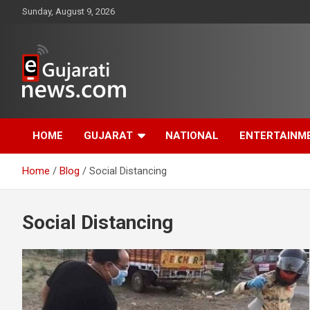
Skip
Sunday, August 9, 2026
to
content
www.egujaratinews.com
ગુજરાત તેમજ દેશ-
HOME
GUJARAT
NATIONAL
ENTERTAINM
વિદેશના ગુજરાતી સમાચાર
Home
Blog
Social Distancing
માટેનું વિશ્વસનીય
ગુજરાતી ન્યૂઝ પોર્ટલ
Social Distancing