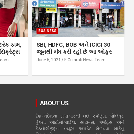
BUSINESS
દરેક કામ,
SBI, HDFC, BOB અને ICICI 30
િક્રેટ્સ
જૂનથી બંધ કરી રહી છે આ ઓફર
 Team
June 5, 2021
E Gujarati News Team
ABOUT US
દેશ-વિદેશના સમાચારથી લઈ સ્પોર્ટ્સ, બોલિવુડ,
હેલ્થ, ઓટોમોબાઈલ, સાયન્સ, ગેજેટ્સ અને
ટેક્નોલોજીના ન્યૂઝ અપડેટ મેળવવા માટેનું