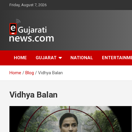
Skip
Friday, August 7, 2026
to
content
www.egujaratinews.com
ગુજરાત તેમજ દેશ-
HOME
GUJARAT
NATIONAL
ENTERTAINM
વિદેશના ગુજરાતી સમાચાર
Home
Blog
Vidhya Balan
માટેનું વિશ્વસનીય
ગુજરાતી ન્યૂઝ પોર્ટલ
Vidhya Balan