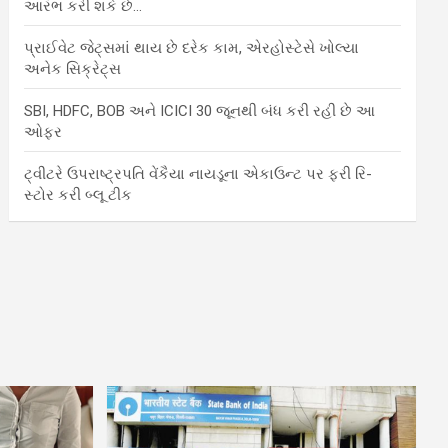
આરંભ કરી શકે છે…
પ્રાઈવેટ જેટ્સમાં થાય છે દરેક કામ, એરહોસ્ટેસે ખોલ્યા
અનેક સિક્રેટ્સ
SBI, HDFC, BOB અને ICICI 30 જૂનથી બંધ કરી રહી છે આ
ઓફર
ટ્વીટરે ઉપરાષ્ટ્રપતિ વેંકૈયા નાયડૂના એકાઉન્ટ પર ફરી રિ-
સ્ટોર કરી બ્લૂ ટીક