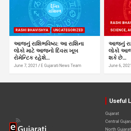
RASHI BHA
RASHI BHAVISHYA
UNCATEGORIZED
SCIENCE, A
આજનું રાશિભવિષ્ય: આ રાશિના
આજનું રા
લોકો માટે આજનો દિવસ ખૂબ
લોકો આજે
રોમેન્ટિક રહેશે…
શકે છે…
June 7, 2021
E Gujarati News Team
June 6, 202
Useful 
Gujarat
Central Gujar
North Gujarat