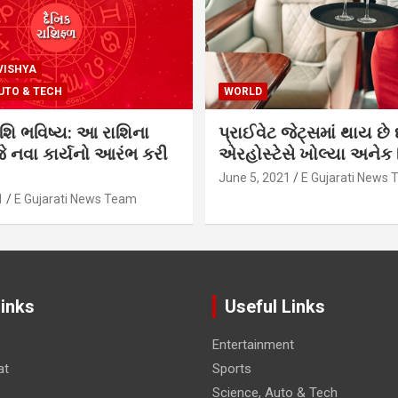
VISHYA
UTO & TECH
WORLD
શિ ભવિષ્ય: આ રાશિના
પ્રાઈવેટ જેટ્સમાં થાય છે 
 નવા કાર્યનો આરંભ કરી
એરહોસ્ટેસે ખોલ્યા અનેક સ
June 5, 2021
E Gujarati News
1
E Gujarati News Team
Links
Useful Links
Entertainment
at
Sports
Science, Auto & Tech