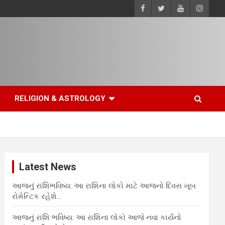
RELIGION & ASTROLOGY
Latest News
આજનું રાશિભવિષ્ય: આ રાશિના લોકો માટે આજનો દિવસ ખૂબ
રોમેન્ટિક રહેશે…
આજનું રાશિ ભવિષ્ય: આ રાશિના લોકો આજે નવા કાર્યનો