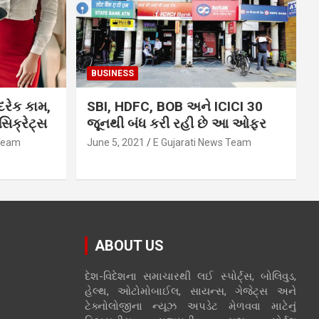
BUSINESS
દરેક કામ,
SBI, HDFC, BOB અને ICICI 30
િક્રેટ્સ
જૂનથી બંધ કરી રહી છે આ ઓફર
 Team
June 5, 2021
E Gujarati News Team
ABOUT US
દેશ-વિદેશના સમાચારથી લઈ સ્પોર્ટ્સ, બોલિવુડ,
હેલ્થ, ઓટોમોબાઈલ, સાયન્સ, ગેજેટ્સ અને
ટેક્નોલોજીના ન્યૂઝ અપડેટ મેળવવા માટેનું