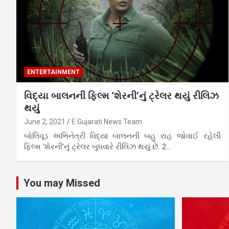
ENTERTAINMENT
વિદ્યા બાલનની ફિલ્મ ‘શેરની’નું ટ્રેલર થયું રીલિઝ
થયું
June 2, 2021
E Gujarati News Team
બોલિવૂડ અભિનેત્રી વિદ્યા બાલનની બહુ રાહ જોવાઈ રહેલી
ફિલ્મ ‘શેરની’નું ટ્રેલર બુધવારે રીલિઝ થયું છે. 2…
You may Missed