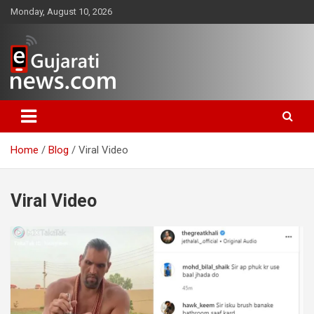
Skip
Monday, August 10, 2026
to
content
www.egujaratinews.com
ગુજરાત તેમજ દેશ-વિદેશના ગુજરાતી
સમાચાર માટેનું વિશ્વસનીય ગુજરાતી
Home
Blog
Viral Video
ન્યૂઝ પોર્ટલ
Viral Video