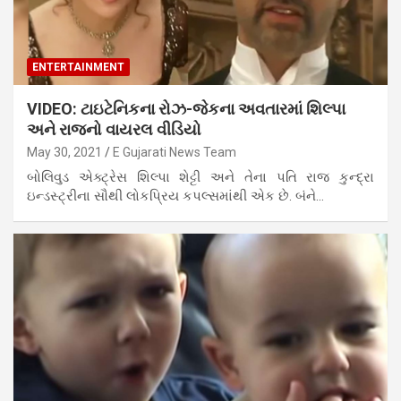
ENTERTAINMENT
VIDEO: ટાઇટેનિકના રોઝ-જેકના અવતારમાં શિલ્પા
અને રાજનો વાયરલ વીડિયો
May 30, 2021
E Gujarati News Team
બોલિવુડ એક્ટ્રેસ શિલ્પા શેટ્ટી અને તેના પતિ રાજ કુન્દ્રા
ઇન્ડસ્ટ્રીના સૌથી લોકપ્રિય કપલ્સમાંથી એક છે. બંને…