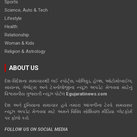
Sports
Science, Auto & Tech
Lifestyle
Health
Relationship
Woman & Kids
Religion & Astrology
ABOUT US
દેશ-વિદેશના સમાચારથી લઈ સ્પોર્ટ્સ, બોલિવુડ, હેલ્થ, ઓટોમોબાઈલ,
સાયન્સ, ગેજેટ્સ અને ટેક્નોલોજીના ન્યૂઝ અપડેટ મેળવવા માટેનું
વિશ્વસનીય ગુજરાતી ન્યૂઝ પોર્ટલ
Egujaratinews.com
દેશ અને દુનિયાના સમાચાર હવે તમારા આંગળીના ટેરવે. સમયસર
ન્યૂઝ અપડેટ મેળવવા માટે અમને વિવિધ સોશિયલ મીડિયા પ્લેટફોર્મ
પર ફોલો કરો.
FOLLOW US ON SOCIAL MEDIA