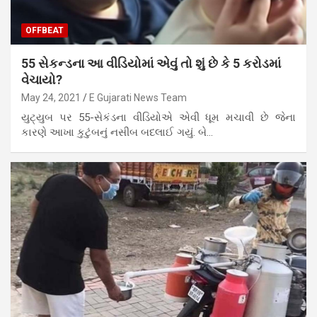
OFFBEAT
55 સેકન્ડના આ વીડિયોમાં એવું તો શું છે કે 5 કરોડમાં
વેચાયો?
May 24, 2021
E Gujarati News Team
યુટ્યુબ પર 55-સેકંડના વીડિયોએ એવી ધૂમ મચાવી છે જેના
કારણે આખા કુટુંબનું નસીબ બદલાઈ ગયું. બે…