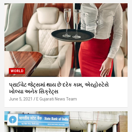
WORLD
પ્રાઈવેટ જેટ્સમાં થાય છે દરેક કામ, એરહોસ્ટેસે
ખોલ્યા અનેક સિક્રેટ્સ
June 5, 2021
E Gujarati News Team