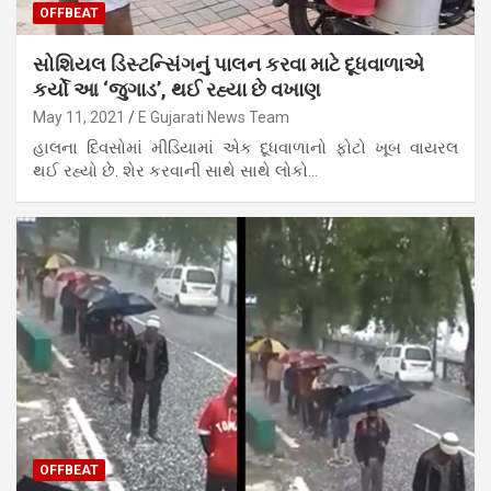
OFFBEAT
સોશિયલ ડિસ્ટન્સિંગનું પાલન કરવા માટે દૂધવાળાએ
કર્યો આ ‘જુગાડ’, થઈ રહ્યા છે વખાણ
May 11, 2021
E Gujarati News Team
હાલના દિવસોમાં મીડિયામાં એક દૂધવાળાનો ફોટો ખૂબ વાયરલ
થઈ રહ્યો છે. શેર કરવાની સાથે સાથે લોકો…
OFFBEAT