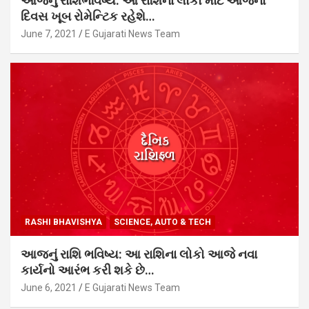
આજનું રાશિભવિષ્ય: આ રાશિના લોકો માટે આજનો
દિવસ ખૂબ રોમેન્ટિક રહેશે…
June 7, 2021
E Gujarati News Team
RASHI BHAVISHYA
SCIENCE, AUTO & TECH
આજનું રાશિ ભવિષ્ય: આ રાશિના લોકો આજે નવા
કાર્યનો આરંભ કરી શકે છે…
June 6, 2021
E Gujarati News Team