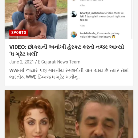
SPORTS
VIDEO: છોકરાની અનોખી હેરકટ કરતો નજર આવ્યો
‘ધ ગ્રેટ ખલી’
June 2, 2021
E Gujarati News Team
WWEમાં જ્યારે પણ ભારતીય રેસલરોની વાત થાય છે ત્યારે તેમાં
ભારતીય WWE દિગ્ગજ ધ ગ્રેટ ખલીનું…