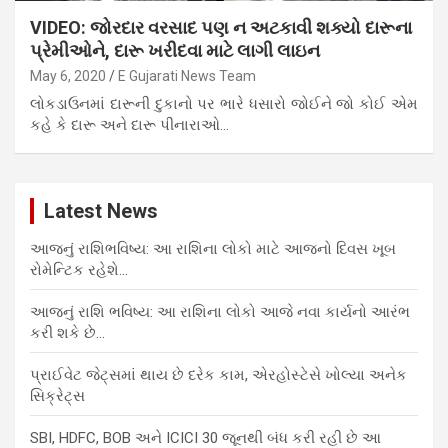
VIDEO: જોરદાર વરસાદ પણ ન અટકાવી શક્યો દારૂના
પ્રેમીઓને, દારૂ ખરીદવા માટે લાગી લાઇન
May 6, 2020
E Gujarati News Team
લોકડાઉનમાં દારૂની દુકાનો પર ભારે ધસારો જોઈને જો કોઈ એમ
કહે કે દારૂ અને દારૂ પીનારાઓ…
Latest News
આજનું રાશિભવિષ્ય: આ રાશિના લોકો માટે આજનો દિવસ ખૂબ
રોમેન્ટિક રહેશે…
આજનું રાશિ ભવિષ્ય: આ રાશિના લોકો આજે નવા કાર્યનો આરંભ
કરી શકે છે…
પ્રાઈવેટ જેટ્સમાં થાય છે દરેક કામ, એરહોસ્ટેસે ખોલ્યા અનેક
સિક્રેટ્સ
SBI, HDFC, BOB અને ICICI 30 જૂનથી બંધ કરી રહી છે આ