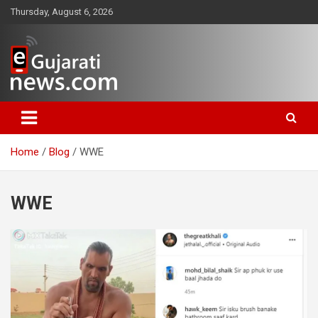
Skip
Thursday, August 6, 2026
to
content
www.egujaratinews.com
ગુજરાત તેમજ દેશ-વિદેશના ગુજરાતી
સમાચાર માટેનું વિશ્વસનીય ગુજરાતી
Home
Blog
WWE
ન્યૂઝ પોર્ટલ
WWE