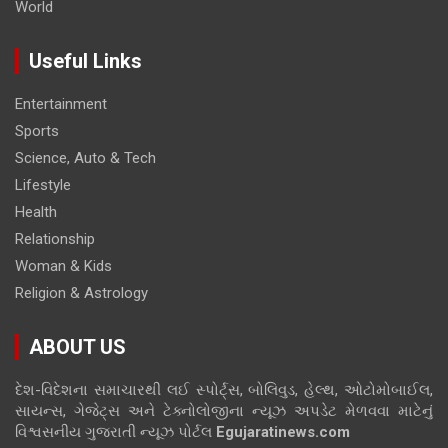
World
Useful Links
Entertainment
Sports
Science, Auto & Tech
Lifestyle
Health
Relationship
Woman & Kids
Religion & Astrology
ABOUT US
દેશ-વિદેશના સમાચારથી લઈ સ્પોર્ટ્સ, બોલિવુડ, હેલ્થ, ઓટોમોબાઈલ,
સાયન્સ, ગેજેટ્સ અને ટેક્નોલોજીના ન્યૂઝ અપડેટ મેળવવા માટેનું
વિશ્વસનીય ગુજરાતી ન્યૂઝ પોર્ટલ
Egujaratinews.com