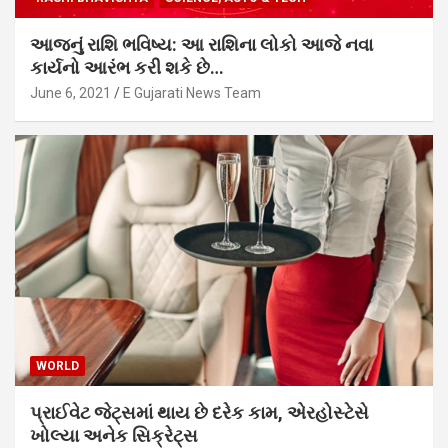
આજનું રાશિ ભવિષ્ય: આ રાશિના લોકો આજે નવા
કાર્યનો આરંભ કરી શકે છે…
June 6, 2021
E Gujarati News Team
WORLD
પ્રાઈવેટ જેટ્સમાં થાય છે દરેક કામ, એરહોસ્ટેસે
ખોલ્યા અનેક સિક્રેટ્સ