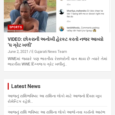
SPORTS
VIDEO: છોકરાની અનોખી હેરકટ કરતો નજર આવ્યો
‘ધ ગ્રેટ ખલી’
June 2, 2021
E Gujarati News Team
WWEમાં જ્યારે પણ ભારતીય રેસલરોની વાત થાય છે ત્યારે તેમાં
ભારતીય WWE દિગ્ગજ ધ ગ્રેટ ખલીનું…
Latest News
આજનું રાશિભવિષ્ય: આ રાશિના લોકો માટે આજનો દિવસ ખૂબ
રોમેન્ટિક રહેશે…
આજનું રાશિ ભવિષ્ય: આ રાશિના લોકો આજે નવા કાર્યનો આરંભ