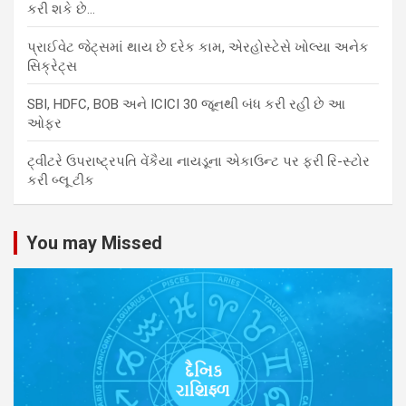
કરી શકે છે…
પ્રાઈવેટ જેટ્સમાં થાય છે દરેક કામ, એરહોસ્ટેસે ખોલ્યા અનેક
સિક્રેટ્સ
SBI, HDFC, BOB અને ICICI 30 જૂનથી બંધ કરી રહી છે આ
ઓફર
ટ્વીટરે ઉપરાષ્ટ્રપતિ વેંકૈયા નાયડૂના એકાઉન્ટ પર ફરી રિ-સ્ટોર
કરી બ્લૂ ટીક
You may Missed