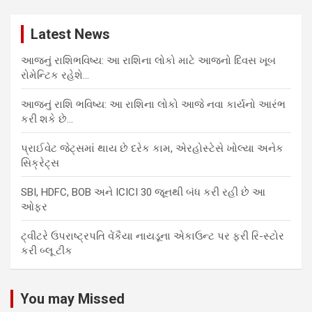
Latest News
આજનું રાશિભવિષ્ય: આ રાશિના લોકો માટે આજનો દિવસ ખૂબ
રોમેન્ટિક રહેશે…
આજનું રાશિ ભવિષ્ય: આ રાશિના લોકો આજે નવા કાર્યનો આરંભ
કરી શકે છે…
પ્રાઈવેટ જેટ્સમાં થાય છે દરેક કામ, એરહોસ્ટેસે ખોલ્યા અનેક
સિક્રેટ્સ
SBI, HDFC, BOB અને ICICI 30 જૂનથી બંધ કરી રહી છે આ
ઓફર
ટ્વીટરે ઉપરાષ્ટ્રપતિ વેંકૈયા નાયડૂના એકાઉન્ટ પર ફરી રિ-સ્ટોર
કરી બ્લૂ ટીક
You may Missed