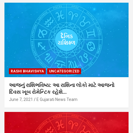
RASHI BHAVISHYA
UNCATEGORIZED
આજનું રાશિભવિષ્ય: આ રાશિના લોકો માટે આજનો
દિવસ ખૂબ રોમેન્ટિક રહેશે…
June 7, 2021
E Gujarati News Team