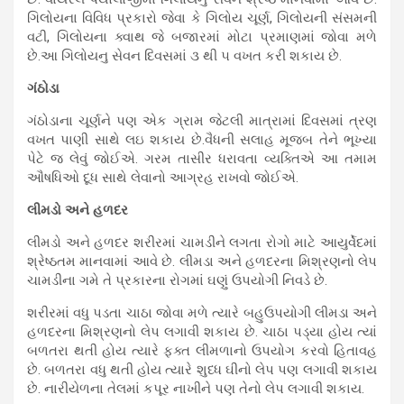
ગિલોયના વિવિધ પ્રકારો જેવા કે ગિલોય ચૂર્ણ, ગિલોયની સંસમની
વટી, ગિલોયના ક્વાથ જે બજારમાં મોટા પ્રમાણમાં જોવા મળે
છે.આ ગિલોયનુ સેવન દિવસમાં ૩ થી ૫ વખત કરી શકાય છે.
ગંઠોડા
ગંઠોડાના ચૂર્ણને પણ એક ગ્રામ જેટલી માત્રામાં દિવસમાં ત્રણ
વખત પાણી સાથે લઇ શકાય છે.વૈધની સલાહ મૂજબ તેને ભૂખ્યા
પેટે જ લેવું જોઈએ. ગરમ તાસીર ધરાવતા વ્યક્તિએ આ તમામ
ઔષધિઓ દૂધ સાથે લેવાનો આગ્રહ રાખવો જોઈએ.
લીમડો અને હળદર
લીમડો અને હળદર શરીરમાં ચામડીને લગતા રોગો માટે આયુર્વેદમાં
શ્રેષ્ઠતમ માનવામાં આવે છે. લીમડા અને હળદરના મિશ્રણનો લેપ
ચામડીના ગમે તે પ્રકારના રોગમાં ઘણું ઉપયોગી નિવડે છે.
શરીરમાં વધુ પડતા ચાઠા જોવા મળે ત્યારે બહુઉપયોગી લીમડા અને
હળદરના મિશ્રણનો લેપ લગાવી શકાય છે. ચાઠા પડ્યા હોય ત્યાં
બળતરા થતી હોય ત્યારે ફક્ત લીમળાનો ઉપયોગ કરવો હિતાવહ
છે. બળતરા વધુ થતી હોય ત્યારે શુધ્ધ ઘીનો લેપ પણ લગાવી શકાય
છે. નારીયેળના તેલમાં કપૂર નાખીને પણ તેનો લેપ લગાવી શકાય.