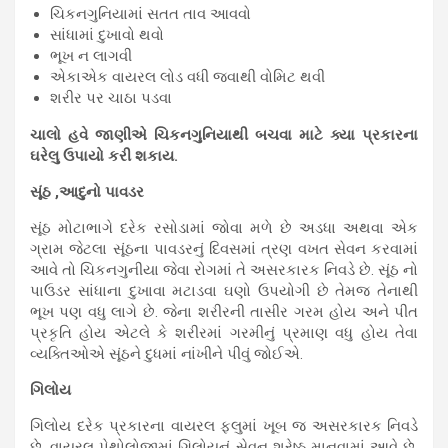
ચિકનગુનિયામાં સતત તાવ આવવો
સાંધામાં દુખાવો થવો
ભૂખ ન લાગવી
એકાએક વાયરલ લોડ વધી જવાથી વોમિટ થવી
શરીર પર ચાઠા પડવા
ચાલો હવે જાણીએ ચિકનગુનિયાથી બચવા માટે ક્યા પ્રકારના
ઘરેલુ ઉપાયો કરી શકાય.
સૂંઠ ,આદુનો પાવડર
સૂંઠ મોટાભાગે દરેક રસોડામાં જોવા મળે છે અડધા અથવા એક
ગ્રામ જેટલા સૂંઠના પાવડરનું દિવસમાં ત્રણ વખત સેવન કરવામાં
આવે તો ચિકનગુનીયા જેવા રોગમાં તે અસરકારક નિવડે છે. સૂંઠ નો
પાઉડર સાંધાના દુખાવા મટાડવા ઘણો ઉપયોગી છે તેમજ તેનાથી
ભૂખ પણ વધુ લાગે છે. જેના શરીરની તાસીર ગરમ હોય અને પીત
પ્રકૃતિ હોય એટલે કે શરીરમાં ગરમીનું પ્રમાણ વધુ હોય તેવા
વ્યક્તિઓએ સૂંઠને દુધમાં નાંખીને પીવું જોઈએ.
ગિલોય
ગિલોય દરેક પ્રકારના વાયરલ ફ્લુમાં ખૂબ જ અસરકારક નિવડે
છે. વાયરલ પેથોલોજીમાં ગિલોયનું સેવન શ્રેષ્ઠ માનવામાં આવે છે.