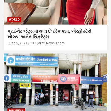
WORLD
પ્રાઈવેટ જેટ્સમાં થાય છે દરેક કામ, એરહોસ્ટેસે
ખોલ્યા અનેક સિક્રેટ્સ
June 5, 2021
E Gujarati News Team
BUSINESS