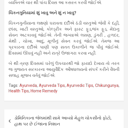
વ્યક્તિએ ચાર થી પાંચ દિવસ આ કસરત કરવી જોઈએ.
ચિકનગુનિયામાં શું ખાવુ અને શું ન ખાવુ?
ચિકનગુનીયાના લક્ષણો ઘરાવતા દર્દીએ ઠંડી વસ્તુઓ જેવી કે દહી,
છાંસ, ખાટી વસ્તુઓ, કોલ્ડ્રીંક અને ફાસ્ટ ફૂડ,જંક ફૂડ, મેંદાનુ
સેવન અટકાવવું જોઈએ. તેની જગ્યાએ લસણ, ડુંગરી , હળદર,
મેથી , ચોખા, આદુ, મૂળીનું સેવન કરવું જોઈએ. તેમજ આ
પ્રકારના દર્દીએ પાણી પણ સતત ઉકાળીને જ પીવું જોઈએ.
દિવસમાં ઊંઘવું નહીં અને રાત્રે ઉજાગરા કરવા નહીં.
બે થી ત્રણ દિવસમાં ઘરેલું ઉપચારથી જો ફાયદો દેખાય તો તરત
જ ગુજરાત સરકારના આયુર્વેદિક ઔષધાલયનો સંપર્ક કરીને વૈધની
સલાહ મૂજબ વર્તવું જોઈએ.
Tags:
Ayurveda
,
Ayurveda Tips
,
Ayurvedic Tips
,
Chikungunya
,
Health Tips
,
Home Remedy
Post
ડોમિનિકાના જેલમાંથી સામે આવ્યો મેહુલ ચોકસીનો ફોટો,
navigation
હાથ પર છે ઈજાના નિશાન