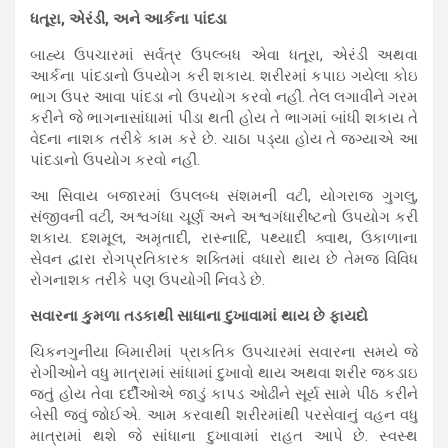
ધતૂરા, એરંડી, અને આર્કના પાંદડા
બાહ્ય ઉપચારમાં સર્વત્ર ઉપલ્બધ એવા ધતૂરા, એરંડી અથવા
આર્કના પાંદડાનો ઉપયોગ કરી શકાય. શરીરમાં કપાઇ ગયેલા કોઇ
ભાગ ઉપર આવા પાંદડા નો ઉપયોગ કરવો નહીં. તેલ લગાવીને ગરમ
કરીને જે ભાગનાસાંધામાં પીડા થતી હોય તે ભાગમાં બાંધી શકાય તે
વેદના નાશક તરીકે કામ કરે છે. ચાઠા પડ્યા હોય તે જગ્યાએ આ
પાંદડાનો ઉપયોગ કરવો નહીં.
આ સિવાય બજારમાં ઉપલબ્ધ સંશમની વટી, યોગરાજ ગુગલુ,
સંજીવની વટી, અશ્વગંધા ચૂર્ણ અને અશ્વગંધારીષ્ટનો ઉપયોગ કરી
શકાય. દશમૂલ, અમૃતાદી, રાસ્નાદિ, પથ્યાદી ક્વાથ, ઉકાળાના
સેવન દ્વારા રોગપ્રતિકારક શક્તિમાં વધારો થાય છે તેમજ વિવિધ
રોગનાશક તરીકે પણ ઉપયોગી નિવડે છે.
સવારના કુમળા તડકાથી સાધાના દુખાવામાં થાય છે ફાયદો
ચિકનગુનીયા બિમારીમાં પ્રાકતિક ઉપચારમાં સવારના સમયે જે
રોગીઓને વધુ માત્રામાં સાંધામાં દુખાવો થાય અથવા શરીર જકડાઇ
જતું હોય તેવા દર્દીઓએ જાડું કાપડ ઓઢીને સૂર્ય સામે પીઠ કરીને
બેસી જવું જોઈએ. આમ કરવાથી શરીરમાંથી પરસેવાનું વહન વધુ
માત્રામાં થશે જે સાંધાના દુખાવામાં રાહત આપે છે. સ્વસ્થ