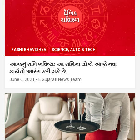
RASHI BHAVISHYA
SCIENCE, AUTO & TECH
આજનું રાશિ ભવિષ્ય: આ રાશિના લોકો આજે નવા
કાર્યનો આરંભ કરી શકે છે…
June 6, 2021
E Gujarati News Team