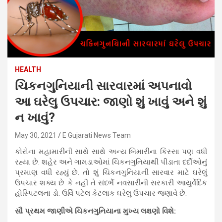
HEALTH
ચિકનગુનિયાની સારવારમાં અપનાવો
આ ઘરેલુ ઉપચાર: જાણો શું ખાવું અને શું
ન ખાવું?
May 30, 2021
E Gujarati News Team
કોરોના મહામારીની સાથે સાથે અન્ય બિમારીના કિસ્સા પણ વધી
રહ્યા છે. શહેર અને ગામડાઓમાં ચિકનગુનિયાથી પીડાતા દર્દીઓનું
પ્રમાણ વધી રહ્યું છે. તો શું ચિકનગુનિયાની સારવાર માટે ઘરેલું
ઉપચાર શક્ય છે કે નહીં તે સંદર્ભે નવસારીની સરકારી આયુર્વેદિક
હોસ્પિટલના ડો. ઉર્વિ પટેલ કેટલાક ઘરેલુ ઉપચાર જણાવે છે.
સૌ પ્રથમ જાણીએ ચિકનગુનિયાના મુખ્ય લક્ષણો વિશે: