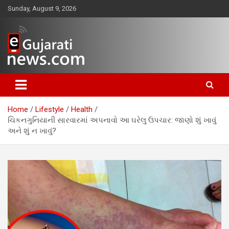
Skip
Sunday, August 9, 2026
to
content
www.egujaratinews.com
ગુજરાત તેમજ દેશ-વિદેશના ગુજરાતી
સમાચાર માટેનું વિશ્વસનીય ગુજરાતી
Home
Lifestyle
Health
ન્યૂઝ પોર્ટલ
ચિકનગુનિયાની સારવારમાં અપનાવો આ ઘરેલુ ઉપચાર: જાણો શું ખાવું
અને શું ન ખાવું?