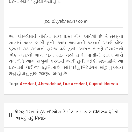
ઘટના સ્થળે પહોચી ગયા હતા.
pc: divyabhaskar.co.in
આ કોમ્પ્લેક્ષમાં નીચેના માળે IDBI બેંક આવેલી છે તે તરફના
ભાગમાં આગ લાગી હતી. આગ લાગવાની ઘટનાને પગલે વીજ
પૂરવઠો કટ કરવાની ફરજ પડી હતી. આગને કારણે ઈમારતનો
એક તરફનો ભાગ ખાખ થઈ ગયો હતો. પાણીનો સતત મારો
ચલાવીને આગ કાબુમાં કરવામાં આવી હતી. જોકે, સદનસીબે આ
ઘટનામાં કોઈ જાનહાનિ થઈ નથી પરંતુ બિલ્ડિંગમાં મોટું નુકસાન
થયું હોવાનું હાલ જાણવા મળ્યું છે.
Tags:
Accident
,
Ahmedabad
,
Fire Accident
,
Gujarat
,
Naroda
Post
ધોરણ 12ના વિદ્યાર્થીઓ માટે મોટા સમાચાર: CM રૂપાણીએ
navigation
આપ્યું મોટું નિવેદન