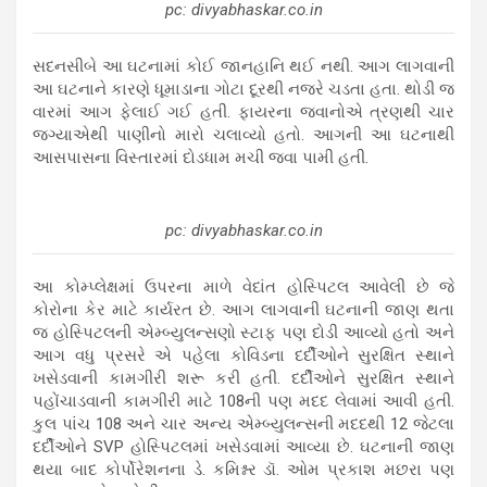
pc: divyabhaskar.co.in
સદનસીબે આ ઘટનામાં કોઈ જાનહાનિ થઈ નથી. આગ લાગવાની
આ ઘટનાને કારણે ધૂમાડાના ગોટા દૂરથી નજરે ચડતા હતા. થોડી જ
વારમાં આગ ફેલાઈ ગઈ હતી. ફાયરના જવાનોએ ત્રણથી ચાર
જગ્યાએથી પાણીનો મારો ચલાવ્યો હતો. આગની આ ઘટનાથી
આસપાસના વિસ્તારમાં દોડધામ મચી જવા પામી હતી.
pc: divyabhaskar.co.in
આ કોમ્પ્લેક્ષમાં ઉપરના માળે વેદાંત હોસ્પિટલ આવેલી છે જે
કોરોના કેર માટે કાર્યરત છે. આગ લાગવાની ઘટનાની જાણ થતા
જ હોસ્પિટલની એમ્બ્યુલન્સણો સ્ટાફ પણ દોડી આવ્યો હતો અને
આગ વધુ પ્રસરે એ પહેલા કોવિડના દર્દીઓને સુરક્ષિત સ્થાને
ખસેડવાની કામગીરી શરૂ કરી હતી. દર્દીઓને સુરક્ષિત સ્થાને
પહોંચાડવાની કામગીરી માટે 108ની પણ મદદ લેવામાં આવી હતી.
કુલ પાંચ 108 અને ચાર અન્ય એમ્બ્યુલન્સની મદદથી 12 જેટલા
દર્દીઓને SVP હોસ્પિટલમાં ખસેડવામાં આવ્યા છે. ઘટનાની જાણ
થયા બાદ કોર્પોરેશનના ડે. કમિશ્નર ડૉ. ઓમ પ્રકાશ મછરા પણ