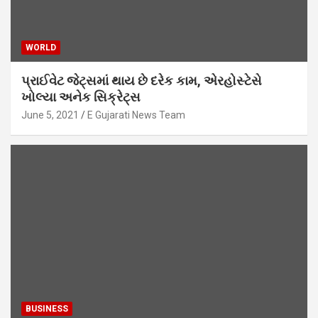
WORLD
પ્રાઈવેટ જેટ્સમાં થાય છે દરેક કામ, એરહોસ્ટેસે
ખોલ્યા અનેક સિક્રેટ્સ
June 5, 2021
E Gujarati News Team
BUSINESS