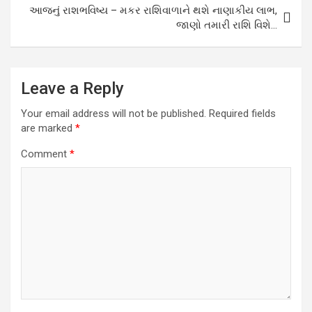
આજનું રાશભવિષ્ય – મકર રાશિવાળાને થશે નાણાકીય લાભ,
જાણો તમારી રાશિ વિશે…
Leave a Reply
Your email address will not be published.
Required fields
are marked
*
Comment
*