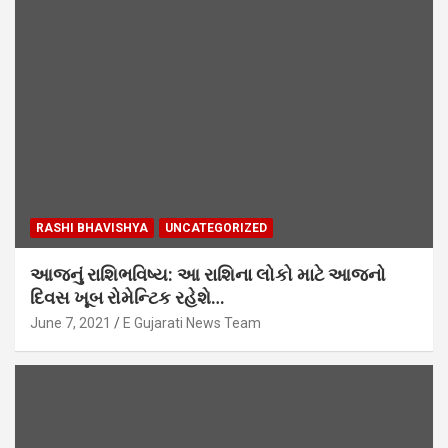
RASHI BHAVISHYA
UNCATEGORIZED
આજનું રાશિભવિષ્ય: આ રાશિના લોકો માટે આજનો
દિવસ ખૂબ રોમેન્ટિક રહેશે…
June 7, 2021
E Gujarati News Team