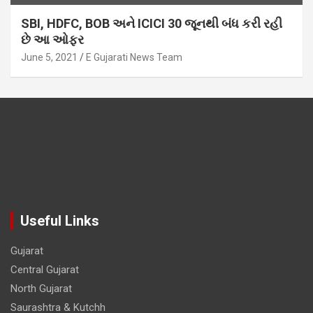
SBI, HDFC, BOB અને ICICI 30 જૂનથી બંધ કરી રહી
છે આ ઓફર
June 5, 2021
E Gujarati News Team
Useful Links
Gujarat
Central Gujarat
North Gujarat
Saurashtra & Kutchh