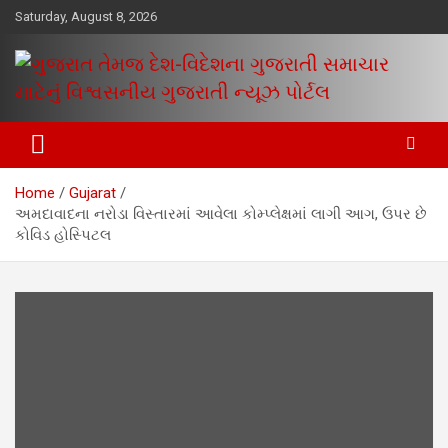
Skip
Saturday, August 8, 2026
to
content
www.egujaratinews.com
ગુજરાત તેમજ દેશ-વિદેશના ગુજરાતી
સમાચાર માટેનું વિશ્વસનીય ગુજરાતી
Home
Gujarat
ન્યૂઝ પોર્ટલ
અમદાવાદના નરોડા વિસ્તારમાં આવેલા કોમ્પ્લેક્ષમાં લાગી આગ, ઉપર છે
કોવિડ હોસ્પિટલ