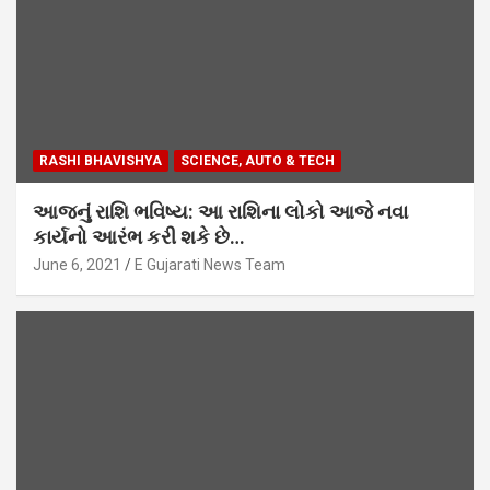
RASHI BHAVISHYA
SCIENCE, AUTO & TECH
આજનું રાશિ ભવિષ્ય: આ રાશિના લોકો આજે નવા
કાર્યનો આરંભ કરી શકે છે…
June 6, 2021
E Gujarati News Team