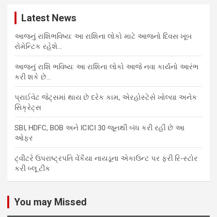
Latest News
આજનું રાશિભવિષ્ય: આ રાશિના લોકો માટે આજનો દિવસ ખૂબ
રોમેન્ટિક રહેશે…
આજનું રાશિ ભવિષ્ય: આ રાશિના લોકો આજે નવા કાર્યનો આરંભ
કરી શકે છે…
પ્રાઈવેટ જેટ્સમાં થાય છે દરેક કામ, એરહોસ્ટેસે ખોલ્યા અનેક
સિક્રેટ્સ
SBI, HDFC, BOB અને ICICI 30 જૂનથી બંધ કરી રહી છે આ
ઓફર
ટ્વીટરે ઉપરાષ્ટ્રપતિ વેંકૈયા નાયડૂના એકાઉન્ટ પર ફરી રિ-સ્ટોર
કરી બ્લૂ ટીક
You may Missed