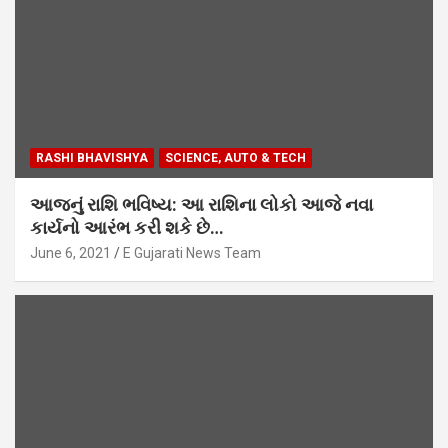
RASHI BHAVISHYA
SCIENCE, AUTO & TECH
આજનું રાશિ ભવિષ્ય: આ રાશિના લોકો આજે નવા
કાર્યનો આરંભ કરી શકે છે…
June 6, 2021
E Gujarati News Team