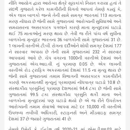
નીતિ આયોગ દ્વારા આરોગ્ય ક્ષેત્રે સૂચકાંકો નિયત કરાયા હતાં તે
સંદર્ભે ગુજરાતે કરેલ કામગીરીની વિગતો આપતાં તેમણે કહ્યું કે,
એક લાખ બાળકો જન્મે તેની સામે સમગ્ર ભારતમાં 113 માતાના
મરણ નોંધાય છે જેની સામે ગુજરાતમાં આરોગ્યની સુવિધાઓ અને
સમયસરના અસરકારક પગલાને કારણે માતા મૃત્યુદરમાં ઘટાડો
થઈ 75 માતાઓનું મરણ થાય છે. તેવી જ રીતે પાંચ વર્ષ સુધીના
બાળકોના મૃત્યુદર ભારતના 36 બાળકોની સામે ગુજરાતમાં 31 છે.
1 લાખની વસ્તીએ ટી.બી. રોગના દર્દીઓને શોધી સમગ્ર દેશમાં 177
ને સારવાર અપાય છે તેની સામે ગુજરાતમાં 232 ને સારવાર
આપવામાં આવે છે. ચેપ વગરના 1000ની વસ્તીએ દેશમાં અને
ગુજરાતમાં એચ.આઇ.વી. નું પ્રમાણ 0.05 છે. એક લાખની
વસ્તીએ રોડ ટ્રાફિક અકસ્માતમાં દેશમાં 11.5 ના મૃત્યુ થાય છે
જેની સામે ગુજરાતમાં તમામ વિભાગની અસરકારક કામગીરીને
કારણે અકસ્માતથી મૃત્યુનું પ્રમાણમાં નોંધપાત્ર ઘટાડો 10.8 છે.
સંસ્થાકીય પ્રસુતિનું પ્રમાણ દેશભરમાં 94.4 ટકા છે જેની સામે
ગુજરાતમાં 99.5 ટકા સંસ્થાકીય પ્રસુતિ થકી માતા અને
બાળકોના મૃત્યુદરમાં પણ ઘટાડો થયો છે એ જ રીતે ઉપરોક્ત
આરોગ્યની તમામ સેવાઓ આપવા માટે દર 10,000 ની વસ્તીએ
ઉપલબ્ધ તબીબી અધિકારી, સ્ટાફનર્સ અને મીડવાઇફ સમગ્ર
દેશમાં 37 છે જ્યારે ગુજરાતમાં 41 છે.
તેમણે ઉમેર્યુ કે, ઈન્ડેક્ષ વર્ષ 2020-21 માં એસ.ડી.જી.03 માટે