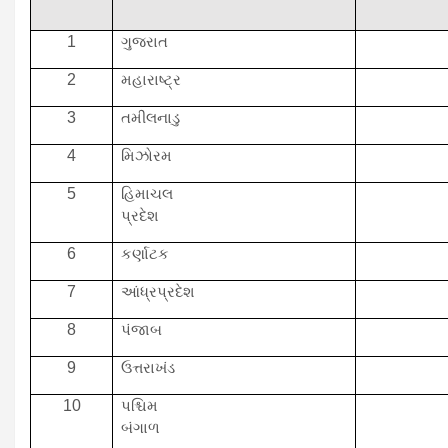
1
ગુજરાત
2
મહારાષ્ટ્ર
3
તમીલનાડુ
4
મિઝોરમ
5
હિમાચલ
પ્રદેશ
6
કર્ણાટક
7
આંધ્રપ્રદેશ
8
પંજાબ
9
ઉત્તરાખંડ
10
પશ્ચિમ
બંગાળ