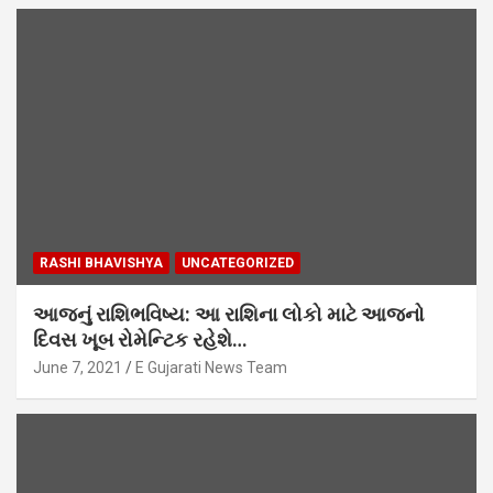
RASHI BHAVISHYA
UNCATEGORIZED
આજનું રાશિભવિષ્ય: આ રાશિના લોકો માટે આજનો
દિવસ ખૂબ રોમેન્ટિક રહેશે…
June 7, 2021
E Gujarati News Team