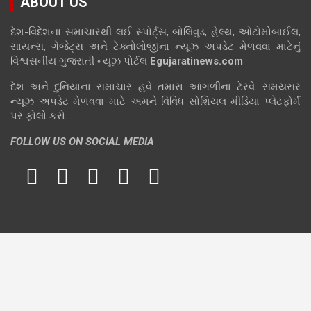
ABOUT US
દેશ-વિદેશના સમાચારથી લઈ સ્પોર્ટ્સ, બોલિવુડ, હેલ્થ, ઓટોમોબાઈલ,
સાયન્સ, ગેજેટ્સ અને ટેક્નોલોજીના ન્યૂઝ અપડેટ મેળવવા માટેનું
વિશ્વસનીય ગુજરાતી ન્યૂઝ પોર્ટલ
Egujaratinews.com
દેશ અને દુનિયાના સમાચાર હવે તમારા આંગળીના ટેરવે. સમયસર
ન્યૂઝ અપડેટ મેળવવા માટે અમને વિવિધ સોશિયલ મીડિયા પ્લેટફોર્મ
પર ફોલો કરો.
FOLLOW US ON SOCIAL MEDIA