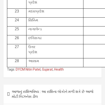
પ્રદેશ
23
મધ્યપ્રદેશ
24
સિક્કિમ
25
નાગાલેન્ડ
26
છત્તિસગઢ
27
ઉત્તર
પ્રદેશ
28
આસામ
Tags:
DYCM Nitin Patel
,
Gujarat
,
Health
Post
આજનું રાશિભવિષ્ય : આ રાશિના લોકોને મળી શકે છે આજે
navigation
મોટી બિઝનેસ ડીલ