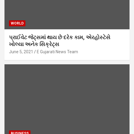
WORLD
પ્રાઈવેટ જેટ્સમાં થાય છે દરેક કામ, એરહોસ્ટેસે
ખોલ્યા અનેક સિક્રેટ્સ
June 5, 2021
E Gujarati News Team
BUSINESS