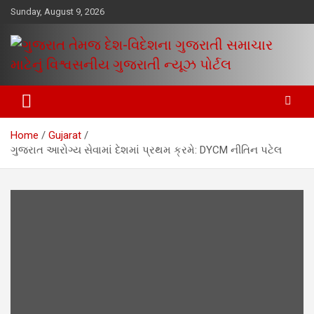
Skip
Sunday, August 9, 2026
to
content
www.egujaratinews.com
ગુજરાત તેમજ દેશ-વિદેશના ગુજરાતી
સમાચાર માટેનું વિશ્વસનીય ગુજરાતી
Home
Gujarat
ન્યૂઝ પોર્ટલ
ગુજરાત આરોગ્ય સેવામાં દેશમાં પ્રથમ ક્રમે: DYCM નીતિન પટેલ