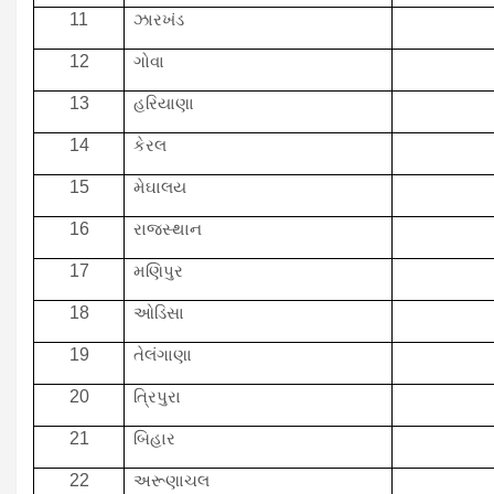
11
ઝારખંડ
12
ગોવા
13
હરિયાણા
14
કેરલ
15
મેઘાલય
16
રાજસ્થાન
17
મણિપુર
18
ઓડિસા
19
તેલંગાણા
20
ત્રિપુરા
21
બિહાર
22
અરૂણાચલ