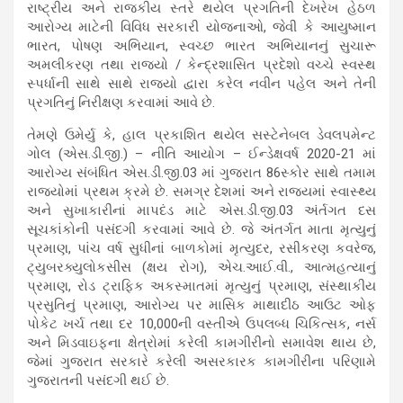
રાષ્ટ્રીય અને રાજકીય સ્તરે થયેલ પ્રગતિની દેખરેખ હેઠળ
આરોગ્ય માટેની વિવિધ સરકારી યોજનાઓ, જેવી કે આયુષ્માન
ભારત, પોષણ અભિયાન, સ્વચ્છ ભારત અભિયાનનું સુચારૂ
અમલીકરણ તથા રાજ્યો / કેન્દ્રશાસિત પ્રદેશો વચ્ચે સ્વસ્થ
સ્પર્ધાની સાથે સાથે રાજ્યો દ્વારા કરેલ નવીન પહેલ અને તેની
પ્રગતિનું નિરીક્ષણ કરવામાં આવે છે.
તેમણે ઉમેર્યુ કે, હાલ પ્રકાશિત થયેલ સસ્ટેનેબલ ડેવલપમેન્ટ
ગોલ (એસ.ડી.જી.) – નીતિ આયોગ – ઈન્ડેક્ષવર્ષ 2020-21 માં
આરોગ્ય સંબંધિત એસ.ડી.જી.03 માં ગુજરાત 86સ્કોર સાથે તમામ
રાજ્યોમાં પ્રથમ ક્રમે છે. સમગ્ર દેશમાં અને રાજ્યમાં સ્વાસ્થ્ય
અને સુખાકારીનાં માપદંડ માટે એસ.ડી.જી.03 અંર્તગત દસ
સૂચકાંકોની પસંદગી કરવામાં આવે છે. જે અંતર્ગત માતા મૃત્યુનું
પ્રમાણ, પાંચ વર્ષ સુધીનાં બાળકોમાં મૃત્યુદર, રસીકરણ કવરેજ,
ટ્યુબરક્યુલોકસીસ (ક્ષય રોગ), એચ.આઈ.વી., આત્મહત્યાનું
પ્રમાણ, રોડ ટ્રાફિક અકસ્માતમાં મૃત્યુનું પ્રમાણ, સંસ્થાકીય
પ્રસુતિનું પ્રમાણ, આરોગ્ય પર માસિક માથાદીઠ આઉટ ઓફ
પોકેટ ખર્ચ તથા દર 10,000ની વસ્તીએ ઉપલબ્ધ ચિકિત્સક, નર્સ
અને મિડવાઇફના ક્ષેત્રોમાં કરેલી કામગીરીનો સમાવેશ થાય છે,
જેમાં ગુજરાત સરકારે કરેલી અસરકારક કામગીરીના પરિણામે
ગુજરાતની પસંદગી થઈ છે.