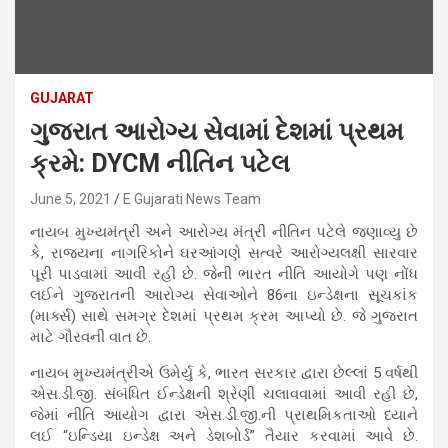
GUJARAT
ગુજરાત આરોગ્ય સેવામાં દેશમાં પ્રથમ
ક્રમે: DYCM નીતિન પટેલ
June 5, 2021
E Gujarati News Team
નાયબ મુખ્યમંત્રી અને આરોગ્ય મંત્રી નીતિન પટેલે જણાવ્યુ છે
કે, રાજ્યના નાગરિકોને ઘરઆંગણે સત્વરે આરોગ્યલક્ષી સારવાર
પૂરી પાડવામાં આવી રહી છે. જેની ભારત નીતિ આયોગે પણ નોંધ
લઈને ગુજરાતની આરોગ્ય સેવાઓને 86ના ઇન્ડેક્ષના સૂચકાંક
(માર્ક્સ) સાથે સમગ્ર દેશમાં પ્રથમ ક્રમ આપ્યો છે. જે ગુજરાત
માટે ગૌરવની વાત છે.
નાયબ મુખ્યમંત્રીએ ઉમેર્યુ કે, ભારત સરકાર દ્વારા છેલ્લાં 5 વર્ષથી
એસ.ડી.જી. સંબંધિત ઈન્ડેક્ષની શ્રેણી ચલાવવામાં આવી રહી છે,
જેમાં નીતિ આયોગ દ્વારા એસ.ડી.જી.ની પ્રાથમિકતાઓ ધ્યાને
લઈ “ઇન્ડિયા ઇન્ડેક્ષ અને ડેશબોર્ડ” તૈયાર કરવામાં આવે છે.