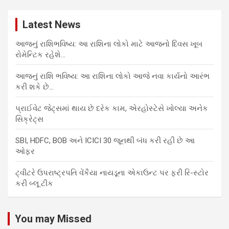
Latest News
આજનું રાશિભવિષ્ય: આ રાશિના લોકો માટે આજનો દિવસ ખૂબ
રોમેન્ટિક રહેશે…
આજનું રાશિ ભવિષ્ય: આ રાશિના લોકો આજે નવા કાર્યનો આરંભ
કરી શકે છે…
પ્રાઈવેટ જેટ્સમાં થાય છે દરેક કામ, એરહોસ્ટેસે ખોલ્યા અનેક
સિક્રેટ્સ
SBI, HDFC, BOB અને ICICI 30 જૂનથી બંધ કરી રહી છે આ
ઓફર
ટ્વીટરે ઉપરાષ્ટ્રપતિ વેંકૈયા નાયડૂના એકાઉન્ટ પર ફરી રિ-સ્ટોર
કરી બ્લૂ ટીક
You may Missed