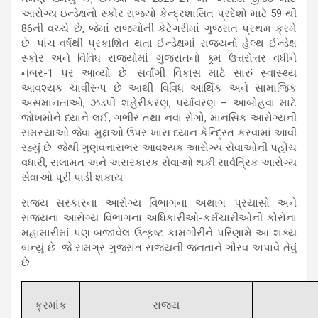
આરોગ્ય ઇન્ડેક્ષનો સ્કોર રાજ્યો કેન્દ્રશાસિત પ્રદેશો માટે 59 થી
86ની વચ્ચે છે, જેમાં રાજ્યોની કેટેગરીમાં ગુજરાત પ્રથમ ક્રમે
છે. પાંચ વર્ષથી પ્રકાશિત થતા ઈન્ડેક્ષમાં રાજ્યનો હેલ્થ ઈન્ડેક્ષ
સ્કોર અને વિવિધ રાજ્યોમાં ગુજરાતનો ક્ર્મ ઉત્તરોત્તર વધીને
નંબર-1 પર આવ્યો છે. સર્વાંગી વિકાસ માટે સારું સ્વાસ્થ્ય
આવશ્યક ચાવીરૂપ છે આથી વિવિધ આર્થિક અને સામાજિક
અસમાનતાઓ, ઝડપી શહેરીકરણ, પર્યાવરણ – આબોહવા માટે
જોખમોને ધ્યાને લઈ, ગંભીર તથા નવા રોગો, માનસિક આરોગ્યની
સમસ્યાઓ જેવા મુદ્દાઓ ઉપર ખાસ ધ્યાન કેન્દ્રિત કરવામાં આવી
રહ્યું છે. જેથી ગુણવત્તાસભર આવશ્યક આરોગ્ય સેવાઓની પહોંચ
વધારી, સલામત અને અસરકારક સેવાઓ થકી સાર્વત્રિક આરોગ્ય
સેવાઓ પૂરી પાડી શકાય.
રાજ્ય સરકારના આરોગ્ય વિભાગના અથાગ પ્રયાસો અને
રાજ્યના આરોગ્ય વિભાગના અધિકારીઓ-કર્મચારીઓની કોરોના
મહામારીમાં પણ બજાવેલ ઉત્કૃષ્ટ કામગીરીને પરિણામે આ શક્ય
બન્યું છે. જે સમગ્ર ગુજરાત રાજ્યની જનતાને ગૌરવ અપાવે તેવું
છે.
ક્રમાંક
રાજ્ય