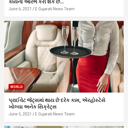
કાર્યનો આરંભ કરી શકે છે…
June 6, 2021
E Gujarati News Team
WORLD
પ્રાઈવેટ જેટ્સમાં થાય છે દરેક કામ, એરહોસ્ટેસે
ખોલ્યા અનેક સિક્રેટ્સ
June 5, 2021
E Gujarati News Team