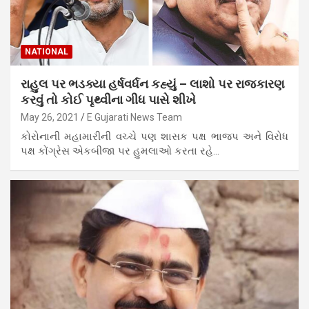
NATIONAL
રાહુલ પર ભડક્યા હર્ષવર્ધન કહ્યું – લાશો પર રાજકારણ
કરવું તો કોઈ પૃથ્વીના ગીધ પાસે શીખે
May 26, 2021
E Gujarati News Team
કોરોનાની મહામારીની વચ્ચે પણ શાસક પક્ષ ભાજપ અને વિરોધ
પક્ષ કોંગ્રેસ એકબીજા પર હુમલાઓ કરતા રહે…