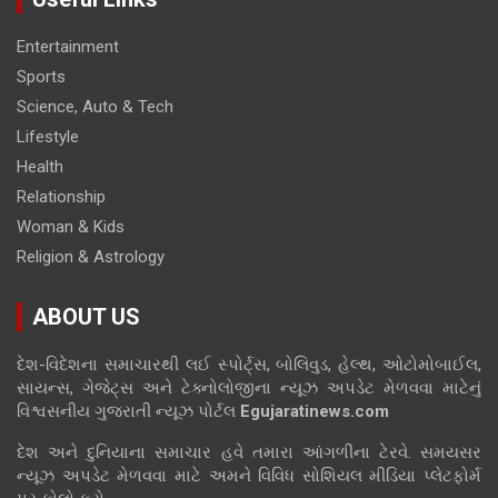
Entertainment
Sports
Science, Auto & Tech
Lifestyle
Health
Relationship
Woman & Kids
Religion & Astrology
ABOUT US
દેશ-વિદેશના સમાચારથી લઈ સ્પોર્ટ્સ, બોલિવુડ, હેલ્થ, ઓટોમોબાઈલ,
સાયન્સ, ગેજેટ્સ અને ટેક્નોલોજીના ન્યૂઝ અપડેટ મેળવવા માટેનું
વિશ્વસનીય ગુજરાતી ન્યૂઝ પોર્ટલ
Egujaratinews.com
દેશ અને દુનિયાના સમાચાર હવે તમારા આંગળીના ટેરવે. સમયસર
ન્યૂઝ અપડેટ મેળવવા માટે અમને વિવિધ સોશિયલ મીડિયા પ્લેટફોર્મ