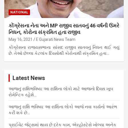
NATIONAL
કોંગ્રેસના નેતા અને MP રાજીવ સાતવનું 46 વર્ષની ઉંમરે
નિધન, કોરોના સંક્રમિત હતા રાજીવ
May 16, 2021
E Gujarati News Team
કોંગ્રેસના રાજ્યસભાના સાંસદ રાજીવ સાતવનું નિધન થઈ ગયું
છે. તેઓ છેલ્લા કેટલાંક દિવસોથી કોરોનાથી સંક્રમિત હતા…
Latest News
આજનું રાશિભવિષ્ય: આ રાશિના લોકો માટે આજનો દિવસ ખૂબ
રોમેન્ટિક રહેશે…
આજનું રાશિ ભવિષ્ય: આ રાશિના લોકો આજે નવા કાર્યનો આરંભ
કરી શકે છે…
પ્રાઈવેટ જેટ્સમાં થાય છે દરેક કામ, એરહોસ્ટેસે ખોલ્યા અનેક