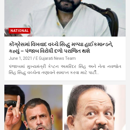
NATIONAL
કોંગ્રેસમાં વિખવાદ વચ્ચે સિદ્ધુ મળ્યા હાઈકમાન્ડને,
કહ્યું – પંજાબ વિરોધી દળો પરાજિત થશે
June 1, 2021
E Gujarati News Team
પંજાબમાં મુખ્યમંત્રી કેપ્ટન અમરિંદર સિંહ અને નેતા નવજોત
સિંહ સિદ્ધુ વચ્ચેના તણાવને સમાપ્ત કરવા માટે પાર્ટી…