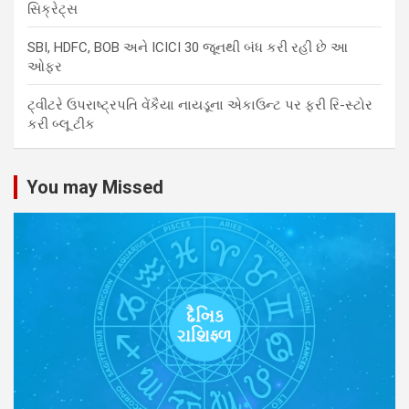
સિક્રેટ્સ
SBI, HDFC, BOB અને ICICI 30 જૂનથી બંધ કરી રહી છે આ
ઓફર
ટ્વીટરે ઉપરાષ્ટ્રપતિ વેંકૈયા નાયડૂના એકાઉન્ટ પર ફરી રિ-સ્ટોર
કરી બ્લૂ ટીક
You may Missed