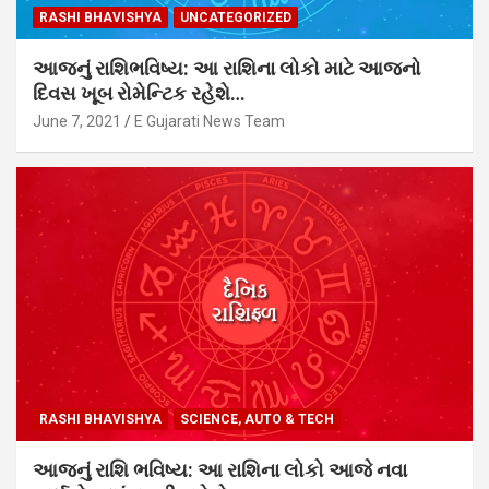
RASHI BHAVISHYA
UNCATEGORIZED
આજનું રાશિભવિષ્ય: આ રાશિના લોકો માટે આજનો
દિવસ ખૂબ રોમેન્ટિક રહેશે…
June 7, 2021
E Gujarati News Team
RASHI BHAVISHYA
SCIENCE, AUTO & TECH
આજનું રાશિ ભવિષ્ય: આ રાશિના લોકો આજે નવા