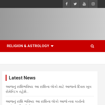
RELIGION & ASTROLOGY
Latest News
આજનું રાશિભવિષ્ય: આ રાશિના લોકો માટે આજનો દિવસ ખૂબ
રોમેન્ટિક રહેશે…
આજનું રાશિ ભવિષ્ય: આ રાશિના લોકો આજે નવા કાર્યનો