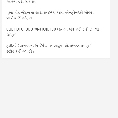
આરંભ કરી શકે છે…
પ્રાઈવેટ જેટ્સમાં થાય છે દરેક કામ, એરહોસ્ટેસે ખોલ્યા
અનેક સિક્રેટ્સ
SBI, HDFC, BOB અને ICICI 30 જૂનથી બંધ કરી રહી છે આ
ઓફર
ટ્વીટરે ઉપરાષ્ટ્રપતિ વેંકૈયા નાયડૂના એકાઉન્ટ પર ફરી રિ-
સ્ટોર કરી બ્લૂ ટીક