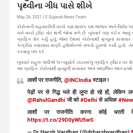
પૃથ્વીના ગીધ પાસે શીખે
May 26, 2021
E Gujarati News Team
કોરોનાની મહામારીની વચ્ચે પણ શાસક પક્ષ ભાજપ અને વિરોધ પક્
બંને વચ્ચે ટ્વિટ વોર થતી જોવા મળે છે. બુધવારે પણ કંઈક આવું જ 
ગ્રાફિક શેર કર્યું હતું, જેમાં દેશમાં કોરોનાથી મૃત્યુના સત્ત
કેન્દ્રીય સ્વાસ્થ્ય મંત્રી હર્ષવર્ધનએ વળતો હુમલો કર્યો હતો
કરવાનું બંધ કરે.
બુધવારે રાહુલ ગાંધીએ ‘ધ ન્યૂયોર્ક ટાઇમ્સ’નું ગ્રાફિક ટ્વિટર પર શ
આ ગ્રાફિક કોરોનાથી મૃત્યુની સત્તાવાર અને અંદાજિત આંકડાઓ 
लाशों पर राजनीति,
@INCIndia
स्टाइल !
पेड़ों पर से गिद्ध भले ही लुप्त हो रहे हों, लेकिन
@RahulGandhi
जी को
#Delhi
से अधिक
#New
लाशों पर राजनीति करना कोई धरती के
https://t.co/29D0yWU5wS
— Dr Harsh Vardhan (@drharshvardhan)