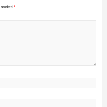
re marked
*