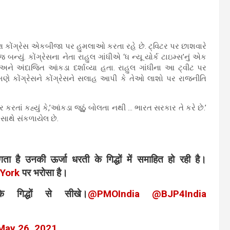
ષ કોંગ્રેસ એકબીજા પર હુમલાઓ કરતા રહે છે. ટ્વિટર પર છાશવારે
બન્યું. કોંગ્રેસના નેતા રાહુલ ગાંધીએ ‘ધ ન્યૂ યોર્ક ટાઇમ્સ’નું એક
ાવાર અને અંદાજિત આંકડા દર્શાવ્યા હતા. રાહુલ ગાંધીના આ ટ્વીટ પર
. તેમણે કોંગ્રેસને કોંગ્રેસને સલાહ આપી કે તેઓ લાશો પર રાજનીતિ
ેર કરતાં કહ્યું કે,’આંકડા જૂઠું બોલતા નથી … ભારત સરકાર તે કરે છે.’
સાથે સંકળાયેલ છે.
 लगता है उनकी ऊर्जा धरती के गिद्धों में समाहित हो रही है।
York
पर भरोसा है।
 गिद्धों से सीखे।
@PMOIndia
@BJP4India
May 26, 2021