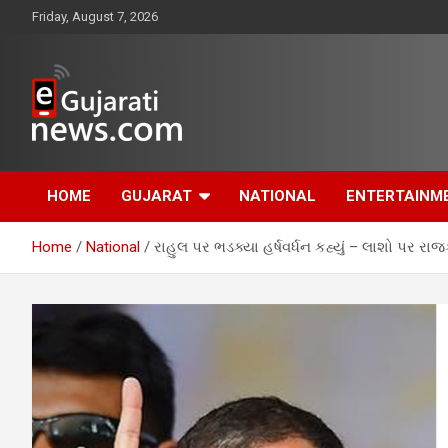
Skip
Friday, August 7, 2026
to
content
www.egujaratinews.com
ગુજરાત તેમજ દેશ-
HOME
GUJARAT
NATIONAL
ENTERTAINM
વિદેશના ગુજરાતી સમાચાર
Home
National
રાહુલ પર ભડક્યા હર્ષવર્ધન કહ્યું – લાશો પર રાજ
માટેનું વિશ્વસનીય
ગુજરાતી ન્યૂઝ પોર્ટલ