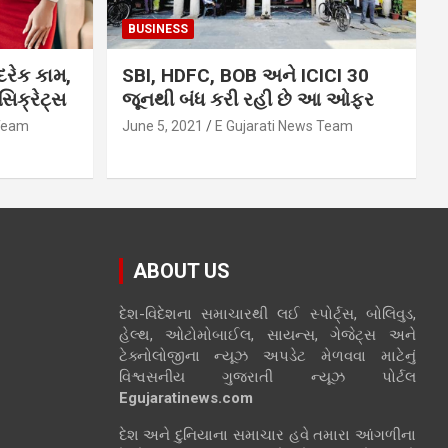
BUSINESS
દરેક કામ,
SBI, HDFC, BOB અને ICICI 30
િક્રેટ્સ
જૂનથી બંધ કરી રહી છે આ ઓફર
 Team
June 5, 2021
E Gujarati News Team
ABOUT US
દેશ-વિદેશના સમાચારથી લઈ સ્પોર્ટ્સ, બોલિવુડ,
હેલ્થ, ઓટોમોબાઈલ, સાયન્સ, ગેજેટ્સ અને
ટેક્નોલોજીના ન્યૂઝ અપડેટ મેળવવા માટેનું
વિશ્વસનીય ગુજરાતી ન્યૂઝ પોર્ટલ
Egujaratinews.com
દેશ અને દુનિયાના સમાચાર હવે તમારા આંગળીના