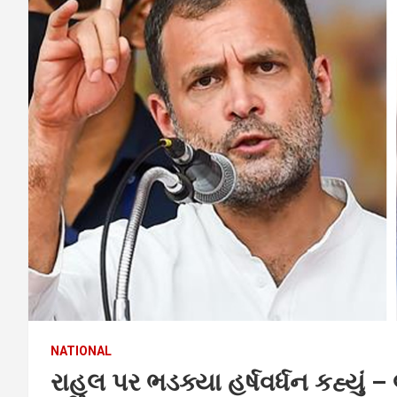
NATIONAL
રાહુલ પર ભડક્યા હર્ષવર્ધન કહ્યું