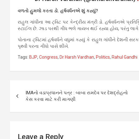
વળતો હુમલો કરતા ડો. હર્ષવર્ધનએ શું કહ્યું?
રાહુલ ગાંધીના આ ટ્વિટ પર કેન્દ્રીય મંત્રી ડો. હર્ષવર્ધનએ પ્રત
સ્ટાઈલ છે. ઝાડ પરથી ગીધ ભલે ગાયબ થઈ રહ્યા હોય, પરંતુ લાગે છે
પોતાના ટ્વિટમાં હર્ષવર્ધને વધુમાં કહ્યું કે રાહુલ ગાંધીને દેશની 
પૃથ્વી પરના ગીધો પાસે શીખે.
Tags:
BJP
,
Congress
,
Dr Harsh Vardhan
,
Politics
,
Rahul Gandhi
Post
IMAનો વડાપ્રધાનને પત્ર : બાબા રામદેવ પર દેશદ્રોહનો
navigation
કેસ કરવા માટે કરી માગણી
Leave a Reply