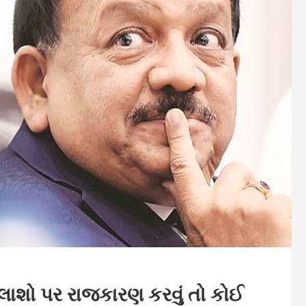
 – લાશો પર રાજકારણ કરવું તો કોઈ