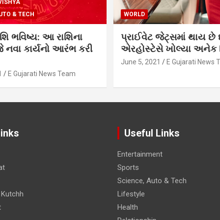
VISHYA
UTO & TECH
WORLD
શિ ભવિષ્ય: આ રાશિના
પ્રાઈવેટ જેટ્સમાં થાય છે 
 નવા કાર્યનો આરંભ કરી
એરહોસ્ટેસે ખોલ્યા અનેક સ
June 5, 2021
E Gujarati News
1
E Gujarati News Team
Links
Useful Links
Entertainment
at
Sports
Science, Auto & Tech
 Kutchh
Lifestyle
t
Health