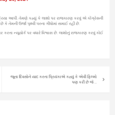
િક્રિયા આપી. તેમણે કહ્યું કે લાશો પર રાજકારણ કરવું એ કોંગ્રેસની
 કે તેમની ઉર્જા પૃથ્વી પરના ગીધોમાં સમાઈ રહી છે.
સરકાર કરતા ન્યૂયોર્ક પર વધારે વિશ્વાસ છે. લાશોનું રાજકારણ કરવું કોઈ
જૂના દિવસોને યાદ કરતા પ્રિયંકાએ કહ્યું કે એવી ફિલ્મો
પણ કરી છે જે …