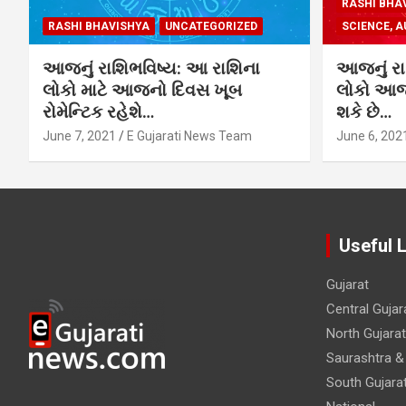
RASHI BHA
RASHI BHAVISHYA
UNCATEGORIZED
SCIENCE, A
આજનું રાશિભવિષ્ય: આ રાશિના
આજનું રા
લોકો માટે આજનો દિવસ ખૂબ
લોકો આજે
રોમેન્ટિક રહેશે…
શકે છે…
June 7, 2021
E Gujarati News Team
June 6, 202
Useful 
Gujarat
Central Gujar
North Gujarat
Saurashtra &
South Gujara