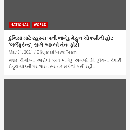
NATIONAL
WORLD
દુનિયા માટે રહસ્ય બની ભાગેડુ મેહુલ ચોકસીની હોટ
‘ગર્લફ્રેન્ડ’, સામે આવ્યો તેના ફોટો
May 31, 2021
E Gujarati News Team
PNB કૌભાંડના આરોપી અને ભાગેડુ અબજોપતિ હીરાના વેપારી
મેહુલ ચોક્સી પર ભારત સરકાર સકંજો કસી રહી…