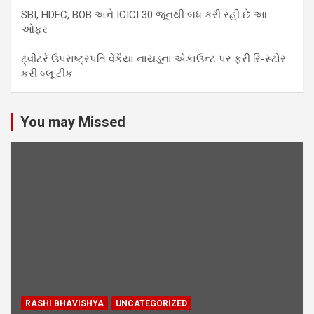
SBI, HDFC, BOB અને ICICI 30 જૂનથી બંધ કરી રહી છે આ
ઓફર
ટ્વીટરે ઉપરાષ્ટ્રપતિ વેંકૈયા નાયડૂના એકાઉન્ટ પર ફરી રિ-સ્ટોર
કરી બ્લૂ ટીક
You may Missed
RASHI BHAVISHYA
UNCATEGORIZED