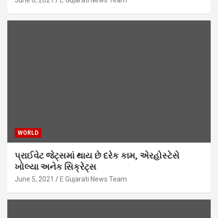
WORLD
પ્રાઈવેટ જેટ્સમાં થાય છે દરેક કામ, એરહોસ્ટેસે
ખોલ્યા અનેક સિક્રેટ્સ
June 5, 2021
E Gujarati News Team