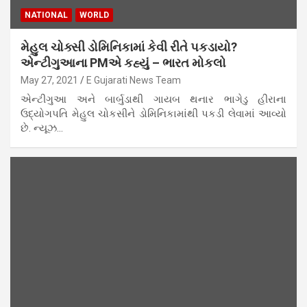
NATIONAL
WORLD
મેહુલ ચોક્સી ડોમિનિકામાં કેવી રીતે પકડાયો?
એન્ટીગુઆના PMએ કહ્યું – ભારત મોકલો
May 27, 2021
E Gujarati News Team
એન્ટીગુઆ અને બાર્બુડાથી ગાયબ થનાર ભાગેડુ હીરાના
ઉદ્યોગપતિ મેહુલ ચોકસીને ડોમિનિકામાંથી પકડી લેવામાં આવ્યો
છે. ન્યૂઝ…