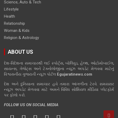
Science, Auto & Tech
Lifestyle
Health
Relationship
Woman & Kids
Religion & Astrology
ABOUT US
દેશ-વિદેશના સમાચારથી લઈ સ્પોર્ટ્સ, બોલિવુડ, હેલ્થ, ઓટોમોબાઈલ,
સાયન્સ, ગેજેટ્સ અને ટેક્નોલોજીના ન્યૂઝ અપડેટ મેળવવા માટેનું
વિશ્વસનીય ગુજરાતી ન્યૂઝ પોર્ટલ
Egujaratinews.com
દેશ અને દુનિયાના સમાચાર હવે તમારા આંગળીના ટેરવે. સમયસર
ન્યૂઝ અપડેટ મેળવવા માટે અમને વિવિધ સોશિયલ મીડિયા પ્લેટફોર્મ
પર ફોલો કરો.
FOLLOW US ON SOCIAL MEDIA