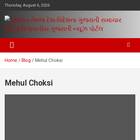
Skip
Thursday, August 6, 2026
to
content
www.egujaratinews.com
ગુજરાત તેમજ દેશ-વિદેશના ગુજરાતી
સમાચાર માટેનું વિશ્વસનીય ગુજરાતી
Home
Blog
Mehul Choksi
ન્યૂઝ પોર્ટલ
Mehul Choksi