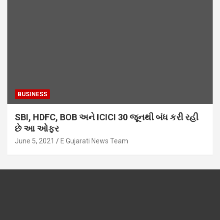
BUSINESS
SBI, HDFC, BOB અને ICICI 30 જૂનથી બંધ કરી રહી
છે આ ઓફર
June 5, 2021
E Gujarati News Team