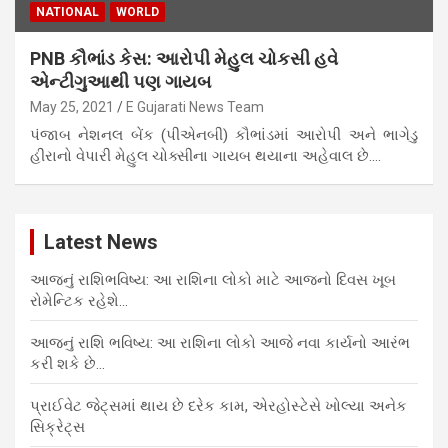
NATIONAL
WORLD
PNB કૌભાંડ કેસ: આરોપી મેહુલ ચોકસી હવે
એન્ટીગુઆથી પણ ગાયબ
May 25, 2021
E Gujarati News Team
પંજાબ નેશનલ બેંક (પીએનબી) કૌભાંડમાં આરોપી અને ભાગેડુ
હીરાનો વેપારી મેહુલ ચોક્સીના ગાયબ થયાના અહેવાલ છે.…
Latest News
આજનું રાશિભવિષ્ય: આ રાશિના લોકો માટે આજનો દિવસ ખૂબ
રોમેન્ટિક રહેશે…
આજનું રાશિ ભવિષ્ય: આ રાશિના લોકો આજે નવા કાર્યનો આરંભ
કરી શકે છે…
પ્રાઈવેટ જેટ્સમાં થાય છે દરેક કામ, એરહોસ્ટેસે ખોલ્યા અનેક
સિક્રેટ્સ