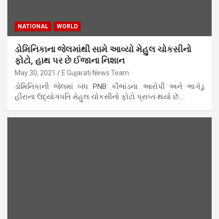
NATIONAL
WORLD
ડોમિનિકાના જેલમાંથી સામે આવ્યો મેહુલ ચોકસીનો
ફોટો, હાથ પર છે ઈજાના નિશાન
May 30, 2021
E Gujarati News Team
ડોમિનિકાની જેલમાં બંધ PNB કૌભાંડના આરોપી અને ભાગેડુ
હીરાના ઉદ્યોગપતિ મેહુલ ચોકસીનો ફોટો પ્રાપ્ત થયો છે.…