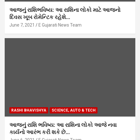
આજનું રાશિભવિષ્ય: આ રાશિના લોકો માટે આજનો
દિવસ ખૂબ રોમેન્ટિક રહેશે…
June 7, 2021
E Gujarati News Team
RASHI BHAVISHYA
SCIENCE, AUTO & TECH
આજનું રાશિ ભવિષ્ય: આ રાશિના લોકો આજે નવા
કાર્યનો આરંભ કરી શકે છે…
June 6, 2021
E Gujarati News Team