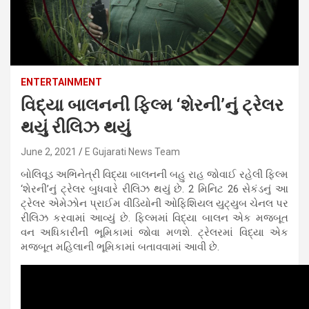
ENTERTAINMENT
વિદ્યા બાલનની ફિલ્મ ‘શેરની’નું ટ્રેલર
થયું રીલિઝ થયું
June 2, 2021
E Gujarati News Team
બોલિવૂડ અભિનેત્રી વિદ્યા બાલનની બહુ રાહ જોવાઈ રહેલી ફિલ્મ
‘શેરની’નું ટ્રેલર બુધવારે રીલિઝ થયું છે. 2 મિનિટ 26 સેકંડનું આ
ટ્રેલર એમેઝોન પ્રાઈમ વીડિયોની ઓફિશિયલ યુટ્યુબ ચેનલ પર
રીલિઝ કરવામાં આવ્યું છે. ફિલ્મમાં વિદ્યા બાલન એક મજબૂત
વન અધિકારીની ભૂમિકામાં જોવા મળશે. ટ્રેલરમાં વિદ્યા એક
મજબૂત મહિલાની ભૂમિકામાં બતાવવામાં આવી છે.