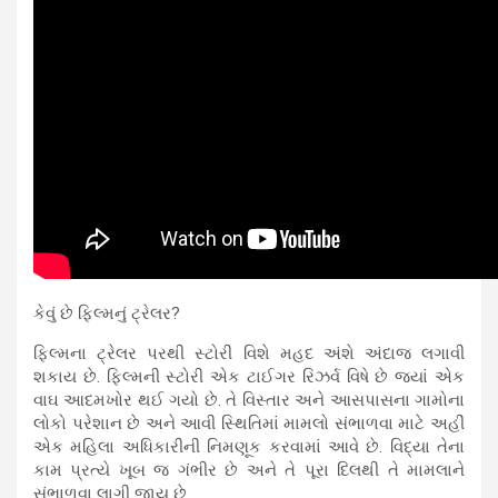
કેવું છે ફિલ્મનું ટ્રેલર?
ફિલ્મના ટ્રેલર પરથી સ્ટોરી વિશે મહદ અંશે અંદાજ લગાવી
શકાય છે. ફિલ્મની સ્ટોરી એક ટાઈગર રિઝર્વ વિષે છે જ્યાં એક
વાઘ આદમખોર થઈ ગયો છે. તે વિસ્તાર અને આસપાસના ગામોના
લોકો પરેશાન છે અને આવી સ્થિતિમાં મામલો સંભાળવા માટે અહીં
એક મહિલા અધિકારીની નિમણૂક કરવામાં આવે છે. વિદ્યા તેના
કામ પ્રત્યે ખૂબ જ ગંભીર છે અને તે પૂરા દિલથી તે મામલાને
સંભાળવા લાગી જાય છે.