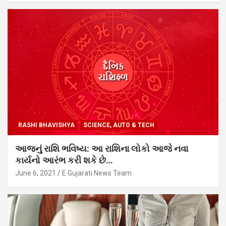
RASHI BHAVISHYA
SCIENCE, AUTO & TECH
આજનું રાશિ ભવિષ્ય: આ રાશિના લોકો આજે નવા
કાર્યનો આરંભ કરી શકે છે…
June 6, 2021
E Gujarati News Team