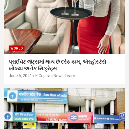
WORLD
પ્રાઈવેટ જેટ્સમાં થાય છે દરેક કામ, એરહોસ્ટેસે
ખોલ્યા અનેક સિક્રેટ્સ
June 5, 2021
E Gujarati News Team