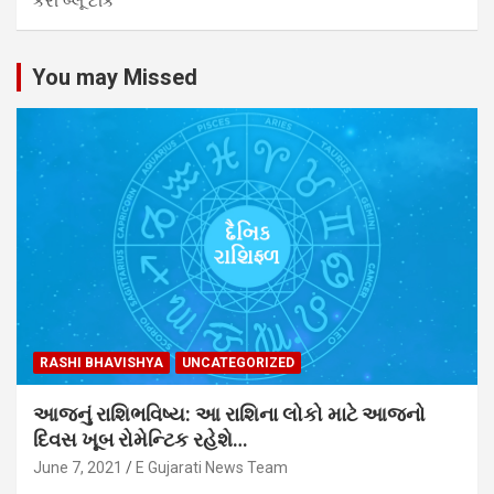
કરી બ્લૂ ટીક
You may Missed
RASHI BHAVISHYA
UNCATEGORIZED
આજનું રાશિભવિષ્ય: આ રાશિના લોકો માટે આજનો
દિવસ ખૂબ રોમેન્ટિક રહેશે…
June 7, 2021
E Gujarati News Team