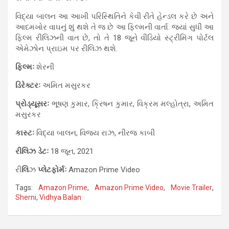
વિદ્યા બાલન આ આખી પરિસ્થિતિને કેવી રીતે હેન્ડલ કરે છે અને
આદમખોર વાઘનું શું થશે તે જ છે આ ફિલ્મની વાર્તા. જ્યાં સુધી આ
ફિલ્મ રીલિઝની વાત છે, તો તે 18 જૂને વીડિયો સ્ટ્રીમિંગ પોર્ટલ
એમેઝોન પ્રાઇમ પર રીલિઝ થશે.
ફિલ્મઃ
શેરની
ડિરેક્ટરઃ
અમિત મસુરકર
પ્રોડ્યૂસરઃ
ભૂષણ કુમાર, ક્રિષન કુમાર, વિક્રમ મલ્હોત્રા, અમિત
મસુરકર
કાસ્ટઃ
વિદ્યા બાલન, વિજય રાઝ, નીરજ કાબી
રીલિઝ
ડેટઃ
18 જૂન, 2021
રી
લિ
ઝ
પ્લેટફોર્મઃ
Amazon Prime Video
Tags:
Amazon Prime
,
Amazon Prime Video
,
Movie Trailer
,
Sherni
,
Vidhya Balan