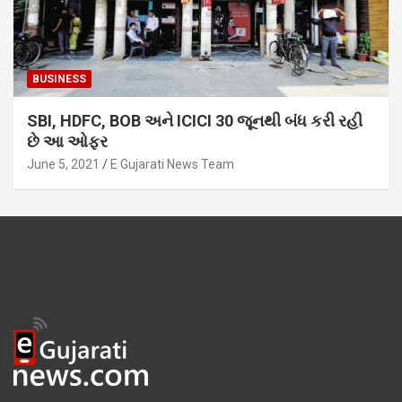
BUSINESS
SBI, HDFC, BOB અને ICICI 30 જૂનથી બંધ કરી રહી
છે આ ઓફર
June 5, 2021
E Gujarati News Team