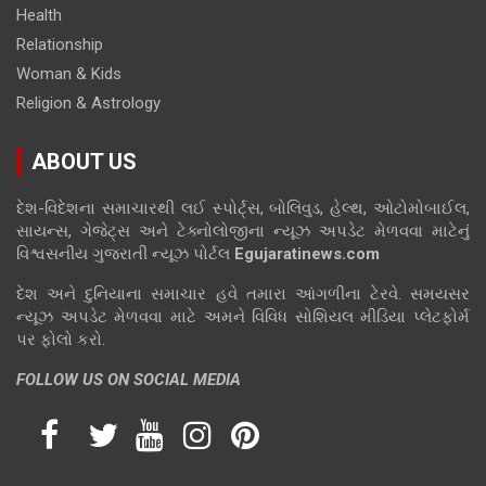
Health
Relationship
Woman & Kids
Religion & Astrology
ABOUT US
દેશ-વિદેશના સમાચારથી લઈ સ્પોર્ટ્સ, બોલિવુડ, હેલ્થ, ઓટોમોબાઈલ,
સાયન્સ, ગેજેટ્સ અને ટેક્નોલોજીના ન્યૂઝ અપડેટ મેળવવા માટેનું
વિશ્વસનીય ગુજરાતી ન્યૂઝ પોર્ટલ
Egujaratinews.com
દેશ અને દુનિયાના સમાચાર હવે તમારા આંગળીના ટેરવે. સમયસર
ન્યૂઝ અપડેટ મેળવવા માટે અમને વિવિધ સોશિયલ મીડિયા પ્લેટફોર્મ
પર ફોલો કરો.
FOLLOW US ON SOCIAL MEDIA