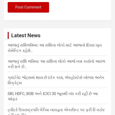
Latest News
આજનું રાશિભવિષ્ય: આ રાશિના લોકો માટે આજનો દિવસ ખૂબ
રોમેન્ટિક રહેશે…
આજનું રાશિ ભવિષ્ય: આ રાશિના લોકો આજે નવા કાર્યનો આરંભ
કરી શકે છે…
પ્રાઈવેટ જેટ્સમાં થાય છે દરેક કામ, એરહોસ્ટેસે ખોલ્યા અનેક
સિક્રેટ્સ
SBI, HDFC, BOB અને ICICI 30 જૂનથી બંધ કરી રહી છે આ
ઓફર
ટ્વીટરે ઉપરાષ્ટ્રપતિ વેંકૈયા નાયડૂના એકાઉન્ટ પર ફરી રિ-સ્ટોર