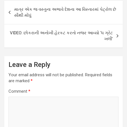
Post
માત્ર એક જ વસ્તુના અભાવે દેશના આ વિસ્તારમાં પેટ્રોલ છે
navigation
સૌથી મોંઘું
VIDEO: છોકરાની અનોખી હેરકટ કરતો નજર આવ્યો ‘ધ ગ્રેટ
ખલી’
Leave a Reply
Your email address will not be published.
Required fields
are marked
*
Comment
*