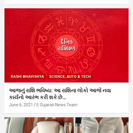
RASHI BHAVISHYA
SCIENCE, AUTO & TECH
આજનું રાશિ ભવિષ્ય: આ રાશિના લોકો આજે નવા
કાર્યનો આરંભ કરી શકે છે…
June 6, 2021
E Gujarati News Team