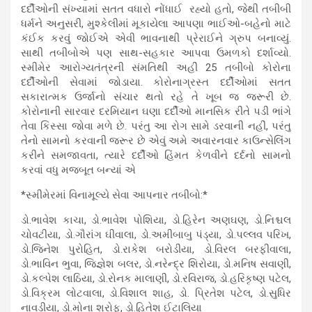
દર્દીઓની સંખ્યામાં સતત વધારો નોંધાઈ રહ્યો હતો, જેથી તબીબી
ધર્મને અનુસરી, મુશ્કેલીમાં મૂકાયેલા આપણા ભાઈઓ-બહેનો માટે
કંઈક કરવું જોઈએ એવી ભાવનાથી પ્રેરાઈને ગ્રુપ બનાવ્યું.
સાથી તબીબોએ પણ સાથ-સહકાર આપવા ઉમળકો દર્શાવ્યો.
સ્મીમેર આરોગ્યતંત્રની સંમતિથી અહીં 25 તબીબો કોરોના
દર્દીઓની સેવામાં જોડાયા. કોરોનાગ્રસ્ત દર્દીઓમાં સતત
સકારાત્મક ઉર્જાનો સંચાર થતો રહે તે ખૂબ જ જરૂરી છે.
કોરોનાની સારવાર દરમિયાન ઘણા દર્દીઓ માનસિક રીતે પડી ભાંગે
તેવા કિસ્સા જોવા મળે છે. પરંતુ આ રોગ સામે ડરવાની નહીં, પરંતુ
તેનો સામનો કરવાની જરૂર છે એવું અમે અવારનવાર કાઉન્સેલિંગ
કરીને સમજાવતા, ત્યારે દર્દીઓ હિંમત કેળવીને દર્દનો સામનો
કરવાં વધુ મજબૂત બન્યાં એ
*સ્મીમેરમાં વિનામૂલ્યે સેવા આપનાર તબીબો:*
ડો.ભાવેશ કાચા, ડો.ભાવેશ પોશિયા, ડો.હિરેન અણઘણ, ડો.નિશ્ચલ
ચોવટીયા, ડો.ગૌરાંગ ઘીવાલા, ડો.અમીબાબુ પંડ્યા, ડો.પલ્લવ પરિખ,
ડો.જિનેશ પુરોહિત, ડો.રાકેશ બરોડીયા, ડો.વિરલ બરફીવાલા,
ડો.ભાવિન ભુવા, જિજ્ઞેશ બલર, ડો.નરેન્દ્ર શિરોયા, ડો.મનિષ સવાણી,
ડો.કલ્પેશ લાઠિયા, ડો.રોનક માલાણી, ડો.રવિરાજ, ડો.હરિકૃષ્ણ પટેલ,
ડો.વિક્રમ લોટવાલા, ડો.વિશાલ શાહ, ડો. પ્રિતેશ પટેલ, ડો.સુધિર
નાવડીયા, ડો.મોના શ્રોફ, ડો.હિતેશ ઈટાલિયા