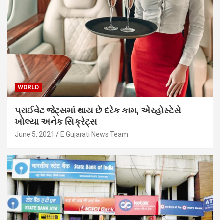
WORLD
પ્રાઈવેટ જેટ્સમાં થાય છે દરેક કામ, એરહોસ્ટેસે
ખોલ્યા અનેક સિક્રેટ્સ
June 5, 2021
E Gujarati News Team