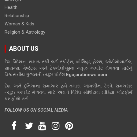
Health
Relationship
Woman & Kids
Religion & Astrology
ABOUT US
દેશ-વિદેશના સમાચારથી લઈ સ્પોર્ટ્સ, બોલિવુડ, હેલ્થ, ઓટોમોબાઈલ,
સાયન્સ, ગેજેટ્સ અને ટેક્નોલોજીના ન્યૂઝ અપડેટ મેળવવા માટેનું
વિશ્વસનીય ગુજરાતી ન્યૂઝ પોર્ટલ
Egujaratinews.com
દેશ અને દુનિયાના સમાચાર હવે તમારા આંગળીના ટેરવે. સમયસર
ન્યૂઝ અપડેટ મેળવવા માટે અમને વિવિધ સોશિયલ મીડિયા પ્લેટફોર્મ
પર ફોલો કરો.
FOLLOW US ON SOCIAL MEDIA