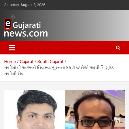
Skip
Saturday, August 8, 2026
to
content
www.egujaratinews.com
ગુજરાત તેમજ દેશ-વિદેશના ગુજરાતી
સમાચાર માટેનું વિશ્વસનીય ગુજરાતી
Home
Gujarat
South Gujarat
ન્યૂઝ પોર્ટલ
તબીબોની અછતને નિવારવા સુરતના 85 ડોક્ટરોએ આપી નિ:શુલ્ક
તબીબી સેવા