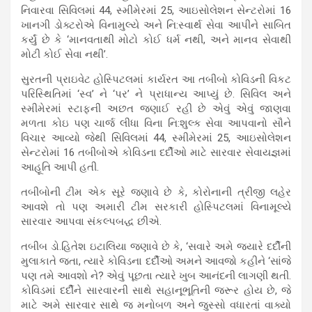
નિવારવા સિવિલમાં 44, સ્મીમેરમાં 25, આઇસોલેશન સેન્ટરોમાં 16
ખાનગી ડોક્ટરોએ વિનામુલ્યે અને નિ:સ્વાર્થ સેવા આપીને સાબિત
કર્યું છે કે ‘માનવતાથી મોટો કોઈ ધર્મ નથી, અને માનવ સેવાથી
મોટી કોઈ સેવા નથી’.
સુરતની પ્રાઇવેટ હોસ્પિટલમાં કાર્યરત આ તબીબો કોવિડની વિકટ
પરિસ્થિતિમાં ‘સ્વ’ ને ‘પર’ ને પ્રાધાન્ય આપ્યું છે. સિવિલ અને
સ્મીમેરમાં સ્ટાફની અછત જણાઈ રહી છે એવું એવું જાણવા
મળતા કોઇ પણ ચાર્જ લીધા વિના નિ:શુલ્ક સેવા આપવાનો સૌને
વિચાર આવ્યો જેથી સિવિલમાં 44, સ્મીમેરમાં 25, આઇસોલેશન
સેન્ટરોમાં 16 તબીબોએ કોવિડના દર્દીઓ માટે સારવાર સેવાયજ્ઞમાં
આહૂતિ આપી હતી.
તબીબોની ટીમ એક સૂરે જણાવે છે કે, કોરોનાની ત્રીજી લહેર
આવશે તો પણ અમારી ટીમ સરકારી હોસ્પિટલમાં વિનામૂલ્યે
સારવાર આપવા સંકલ્પબદ્ધ છીએ.
તબીબ ડો.હિતેશ ઇટાલિયા જણાવે છે કે, ‘સવારે અમે જ્યારે દર્દીની
મુલાકાતે જતા, ત્યારે કોવિડના દર્દીઓ અમને આવજો કહીને ‘સાંજે
પણ તમે આવશો ને? એવું પૂછતા ત્યારે ખુબ આનંદની લાગણી થતી.
કોવિડમાં દર્દીને સારવારની સાથે સહાનૂભૂતિની જરૂર હોય છે, જે
માટે અમે સારવાર સાથે જ મનોબળ અને જુસ્સો વધારતાં વાક્યો