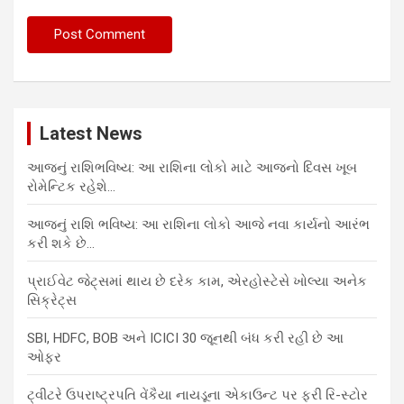
Latest News
આજનું રાશિભવિષ્ય: આ રાશિના લોકો માટે આજનો દિવસ ખૂબ
રોમેન્ટિક રહેશે…
આજનું રાશિ ભવિષ્ય: આ રાશિના લોકો આજે નવા કાર્યનો આરંભ
કરી શકે છે…
પ્રાઈવેટ જેટ્સમાં થાય છે દરેક કામ, એરહોસ્ટેસે ખોલ્યા અનેક
સિક્રેટ્સ
SBI, HDFC, BOB અને ICICI 30 જૂનથી બંધ કરી રહી છે આ
ઓફર
ટ્વીટરે ઉપરાષ્ટ્રપતિ વેંકૈયા નાયડૂના એકાઉન્ટ પર ફરી રિ-સ્ટોર