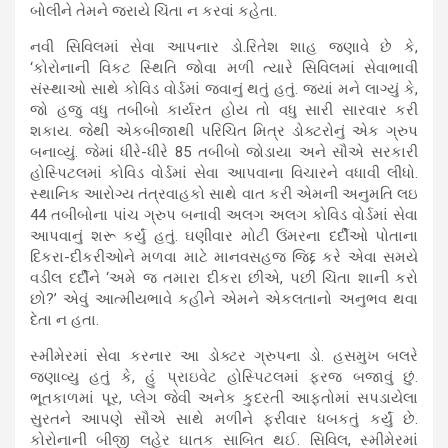
બોલીને તેમને જરાયે ચિંતા ન કરવાં કહેતા.
નવી સિવિલમાં સેવા આપનાર ડો.રિતેશ શાહ જણાવે છે કે,
‘કોરોનાની વિકટ સ્થિતિ જોવા મળી ત્યારે સિવિલમાં સેવાભાવી
સંસ્થાઓ સાથે કોવિડ વોર્ડમાં જવાનું થતું હતું. જ્યાં મને લાગ્યું કે,
જો હજુ વધુ તબીબો કાર્યરત હોય તો વધુ સારી સારવાર કરી
શકાય. જેથી એકબીજાથી પરિચિત મિત્ર ડોક્ટરોનું એક ગ્રુપ
બનાવ્યું. જેમાં ધીરે-ધીરે 85 તબીબો જોડાયા અને સૌએ સરકારી
હોસ્પિટલમાં કોવિડ વોર્ડમાં સેવા આપવાના વિચારને વધાવી લીધો.
સ્થાનિક આરોગ્ય તંત્રવાહકો સાથે વાત કરી એમની અનુમતિ લઇ
44 તબીબોના પાંચ ગ્રુપ બનાવી અલગ અલગ કોવિડ વોર્ડમાં સેવા
આપવાનું શરૂ કર્યું હતું. ઘણીવાર મોટી ઉંમરના દર્દીઓ પોતાના
દિકરા-દીકરીઓને મળવા માટે માનવસહજ જિદ્દ કરે એવા સમયે
વડીલ દર્દીને ‘અમે જ તમારા દીકરા છીએ, પછી ચિંતા શાની કરો
છો?’ એવું આત્મીયભાવે કહીને એમને એકલતાનો અનુભવ થવા
દેતા ન હતા.
સ્મીમેરમાં સેવા કરનાર આ ડોક્ટર ગ્રુપના ડો. હસમુખ બલરે
જણાવ્યુ હતું કે, હું પ્રાઇવેટ હોસ્પિટલમાં ફરજ બજાવું છું.
ભૂતકાળમાં પૂર, પ્લેગ જેવી અનેક કુદરતી આફતોમાં સપડાયેલા
સુરતને આપણે સૌએ સાથે મળીને ફરીવાર ધબકતું કર્યું છે.
કોરોનાની બીજી લહેર ઘાતક સાબિત થઈ. સિવિલ, સ્મીમેરમાં