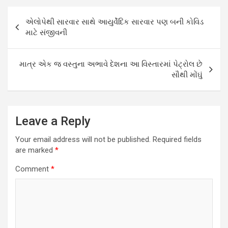
Post
એલોપેથી સારવાર સાથે આયુર્વેદિક સારવાર પણ બની કોવિડ
navigation
માટે સંજીવની
માત્ર એક જ વસ્તુના અભાવે દેશના આ વિસ્તારમાં પેટ્રોલ છે
સૌથી મોંઘું
Leave a Reply
Your email address will not be published.
Required fields
are marked
*
Comment
*