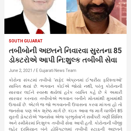
SOUTH GUJARAT
તબીબોની અછતને નિવારવા સુરતના 85
ડોક્ટરોએ આપી નિ:શુલ્ક તબીબી સેવા
June 2, 2021
E Gujarati News Team
કોરોના સંકટમાં તબીબો ‘સફેદ એપ્રનમાં ઈશ્વરીય ફરિશ્તાઓ’
સાબિત થયાં છે. ભગવાન કોઈએ જોયો નથી, પરંતુ કોરોનાની
સારવાર લઈને સ્વસ્થ થયેલાં હરેક વ્યક્તિ કહે છે કે અમારી
સારવાર કરનારા તબીબોએ ભગવાન બનીને મોતમાંથી મુખમાંથી
ઉગાર્યા છે. એટલે જ જો ભગવાનની ઉપાસના કરવા માંગતા હો તો
જનસેવા પણ એક શ્રેષ્ઠ માર્ગ છે. કંઇક આવા જ માર્ગે ચાલીને 85
સુરતી ડોક્ટરોએ ‘જનસેવા એજ પ્રભુસેવા’ને સર્વોપરી ગણી સિવિલ
અને સ્મીમેરમાં નિ:શુલ્ક તબીબી સેવા આપી હતી. કોરોનાની બીજી
લહેર દરમિયાન બંને હોસ્પિટલમાં તબીબી સ્ટાફની અછતને