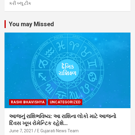
કરી બ્લૂ ટીક
You may Missed
RASHI BHAVISHYA
UNCATEGORIZED
આજનું રાશિભવિષ્ય: આ રાશિના લોકો માટે આજનો
દિવસ ખૂબ રોમેન્ટિક રહેશે…
June 7, 2021
E Gujarati News Team