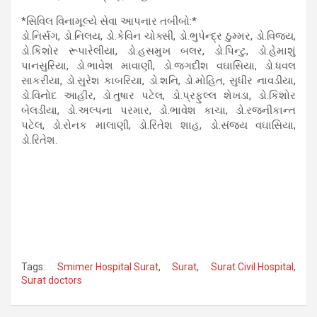
*સિવિલ વિનામૂલ્યે સેવા આપનાર તબીબો:*
ડો.નિર્સગ, ડો.નિલય, ડો.કેવિન ચોક્સી, ડો.ભુપેન્દ્ર ઠુમ્મર, ડો.વિજય,
ડો.કિશોર રૂપારેલીયા, ડો.હસમુખ બલર, ડો.પિન્ટુ, ડો.હેમાશું
પાનસુરિયા, ડો.ભાવેશ માવાણી, ડો.જગદીશ વઘાસિયા, ડો.ધવલ
સાકરીયા, ડો.સુરેશ કાબરિયા, ડો.શનિ, ડો.મોહિત, સુધીર નાવડીયા,
ડો.વિનોદ આહીર, ડો.તુષાર પટેલ, ડો.પ્રફુલ્લ શેખડા, ડો.કિશોર
બેલડીયા, ડો.અલ્પના પરમાર, ડો.ભાવેશ કાચા, ડો.રજનીકાન્ત
પટેલ, ડો.રોનક માલાણી, ડો.રિતેશ શાહ, ડો.સંજય વઘાસિયા,
ડો.રિતેશ.
Tags:
Smimer Hospital Surat
,
Surat
,
Surat Civil Hospital
,
Surat doctors