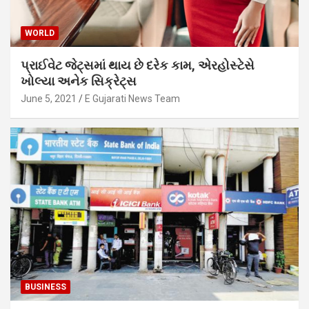
WORLD
પ્રાઈવેટ જેટ્સમાં થાય છે દરેક કામ, એરહોસ્ટેસે
ખોલ્યા અનેક સિક્રેટ્સ
June 5, 2021
E Gujarati News Team
BUSINESS