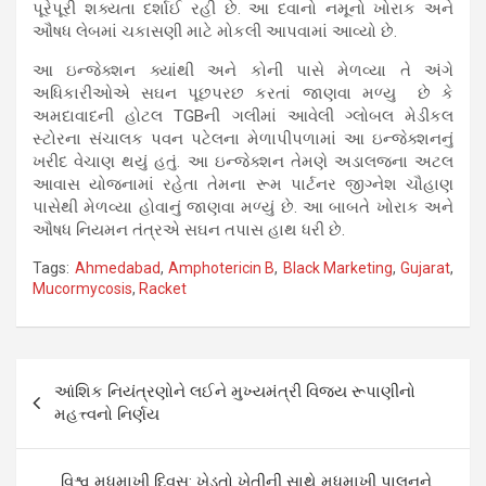
પૂરેપૂરી શક્યતા દર્શાઈ રહી છે. આ દવાનો નમૂનો ખોરાક અને
ઔષધ લેબમાં ચકાસણી માટે મોકલી આપવામાં આવ્યો છે.
આ ઇન્જેક્શન ક્યાંથી અને કોની પાસે મેળવ્યા તે અંગે
અધિકારીઓએ સઘન પૂછપરછ કરતાં જાણવા મળ્યુ છે કે
અમદાવાદની હોટલ TGBની ગલીમાં આવેલી ગ્લોબલ મેડીકલ
સ્ટોરના સંચાલક પવન પટેલના મેળાપીપળામાં આ ઇન્જેક્શનનું
ખરીદ વેચાણ થયું હતું. આ ઇન્જેક્શન તેમણે અડાલજના અટલ
આવાસ યોજનામાં રહેતા તેમના રૂમ પાર્ટનર જીગ્નેશ ચૌહાણ
પાસેથી મેળવ્યા હોવાનું જાણવા મળ્યું છે. આ બાબતે ખોરાક અને
ઔષધ નિયમન તંત્રએ સઘન તપાસ હાથ ધરી છે.
Tags:
Ahmedabad
,
Amphotericin B
,
Black Marketing
,
Gujarat
,
Mucormycosis
,
Racket
Post
આંશિક નિયંત્રણોને લઈને મુખ્યમંત્રી વિજય રૂપાણીનો
navigation
મહત્ત્વનો નિર્ણય
વિશ્વ મધમાખી દિવસ: ખેડૂતો ખેતીની સાથે મધમાખી પાલનને