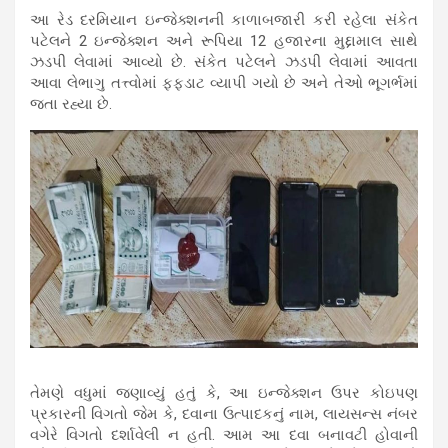
આ રેડ દરમિયાન ઇન્જેક્શનની કાળાબજારી કરી રહેલા સંકેત
પટેલને 2 ઇન્જેક્શન અને રૂપિયા 12 હજારના મુદ્દામાલ સાથે
ઝડપી લેવામાં આવ્યો છે. સંકેત પટેલને ઝડપી લેવામાં આવતા
આવા લેભાગુ તત્ત્વોમાં ફફડાટ વ્યાપી ગયો છે અને તેઓ ભૂગર્ભમાં
જતા રહ્યા છે.
તેમણે વધુમાં જણાવ્યું હતું કે, આ ઇન્જેક્શન ઉપર કોઇપણ
પ્રકારની વિગતો જેમ કે, દવાના ઉત્પાદકનું નામ, લાયસન્સ નંબર
વગેરે વિગતો દર્શાવેલી ન હતી. આમ આ દવા બનાવટી હોવાની