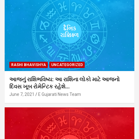
RASHI BHAVISHYA
UNCATEGORIZED
આજનું રાશિભવિષ્ય: આ રાશિના લોકો માટે આજનો
દિવસ ખૂબ રોમેન્ટિક રહેશે…
June 7, 2021
E Gujarati News Team