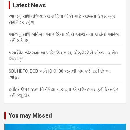
Latest News
આજનું રાશિભવિષ્ય: આ રાશિના લોકો માટે આજનો દિવસ ખૂબ
રોમેન્ટિક રહેશે…
આજનું રાશિ ભવિષ્ય: આ રાશિના લોકો આજે નવા કાર્યનો આરંભ
કરી શકે છે…
પ્રાઈવેટ જેટ્સમાં થાય છે દરેક કામ, એરહોસ્ટેસે ખોલ્યા અનેક
સિક્રેટ્સ
SBI, HDFC, BOB અને ICICI 30 જૂનથી બંધ કરી રહી છે આ
ઓફર
ટ્વીટરે ઉપરાષ્ટ્રપતિ વેંકૈયા નાયડૂના એકાઉન્ટ પર ફરી રિ-સ્ટોર
કરી બ્લૂ ટીક
You may Missed