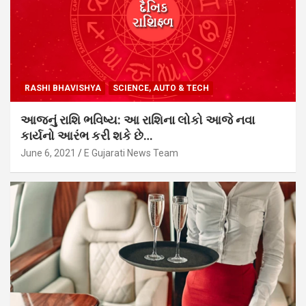
RASHI BHAVISHYA
SCIENCE, AUTO & TECH
આજનું રાશિ ભવિષ્ય: આ રાશિના લોકો આજે નવા
કાર્યનો આરંભ કરી શકે છે…
June 6, 2021
E Gujarati News Team