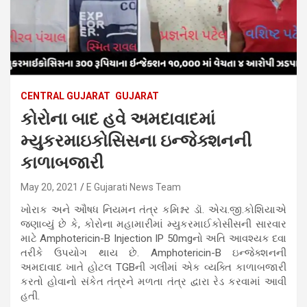
CENTRAL GUJARAT
GUJARAT
કોરોના બાદ હવે અમદાવાદમાં
મ્યુકરમાઇકોસિસના ઇન્જેક્શનની
કાળાબજારી
May 20, 2021
E Gujarati News Team
ખોરાક અને ઔષધ નિયમન તંત્ર કમિશ્નર ડૉ. એચ.જી.કોશિયાએ
જણાવ્યું છે કે, કોરોના મહામારીમાં મ્યુકરમાઈકોસીસની સારવાર
માટે Amphotericin-B Injection IP 50mgનો અતિ આવશ્યક દવા
તરીકે ઉપયોગ થાય છે. Amphotericin-B ઇન્જેક્શનની
અમદાવાદ ખાતે હોટલ TGBની ગલીમાં એક વ્યક્તિ કાળાબજારી
કરતો હોવાનો સંકેત તંત્રને મળતા તંત્ર દ્વારા રેડ કરવામાં આવી
હતી.