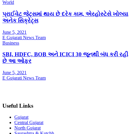
World
પ્રાઈવેટ જેટ્સમાં થાય છે દરેક કામ, એરહોસ્ટેસે ખોલ્યા
અનેક સિક્રેટ્સ
June 5, 2021
E Gujarati News Team
Business
SBI, HDFC, BOB અને ICICI 30 જૂનથી બંધ કરી રહી
છે આ ઓફર
June 5, 2021
E Gujarati News Team
Useful Links
Gujarat
Central Gujarat
North Gujarat
Saurashtra & Kutchh