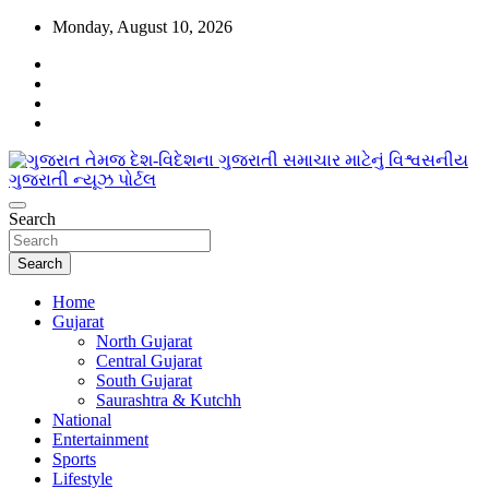
Skip
Monday, August 10, 2026
to
content
www.egujaratinews.com
Search
ગુજરાત તેમજ દેશ-વિદેશના ગુજરાતી સમાચાર
માટેનું વિશ્વસનીય ગુજરાતી ન્યૂઝ પોર્ટલ
Search
Home
Gujarat
North Gujarat
Central Gujarat
South Gujarat
Saurashtra & Kutchh
National
Entertainment
Sports
Lifestyle