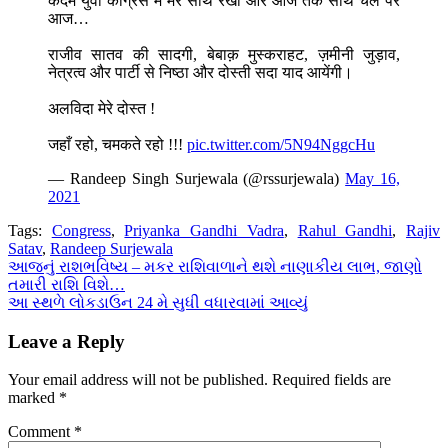
कदम युवा कांग्रेस में मेरे साथ रखा और आज तक साथ चले पर
आज…
राजीव सातव की सादगी, बेबाक़ मुस्कराहट, ज़मीनी जुड़ाव,
नेत्रत्व और पार्टी से निष्ठा और दोस्ती सदा याद आयेंगी।
अलविदा मेरे दोस्त !
जहाँ रहो, चमकते रहो !!!
pic.twitter.com/5N94NggcHu
— Randeep Singh Surjewala (@rssurjewala)
May 16,
2021
Tags:
Congress
,
Priyanka Gandhi Vadra
,
Rahul Gandhi
,
Rajiv
Satav
,
Randeep Surjewala
Post
આજનું રાશભવિષ્ય – મકર રાશિવાળાને થશે નાણાકીય લાભ, જાણો
તમારી રાશિ વિશે…
navigation
આ સ્થળે લોકડાઉન 24 મે સુધી વધારવામાં આવ્યું
Leave a Reply
Your email address will not be published.
Required fields are
marked
*
Comment
*