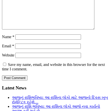
Name
*
Email
*
Website
Save my name, email, and website in this browser for the next
time I comment.
Latest News
આજનું રાશિભવિષ્ય: આ રાશિના લોકો માટે આજનો દિવસ ખૂબ
રોમેન્ટિક રહેશે…
આજનું રાશિ ભવિષ્ય: આ રાશિના લોકો આજે નવા કાર્યનો
આરંભ કરી શકે છે…