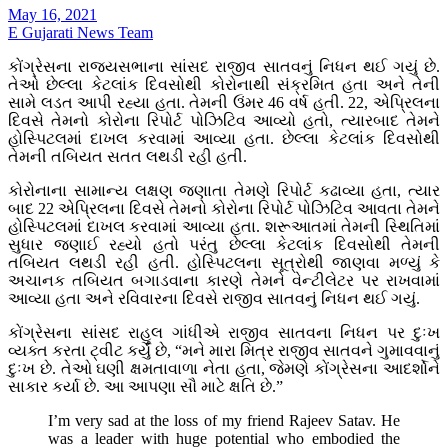
May 16, 2021
E Gujarati News Team
કોંગ્રેસના રાજ્યસભાના સાંસદ રાજીવ સાતવનું નિધન થઈ ગયું છે.
તેઓ છેલ્લા કેટલાંક દિવસોથી કોરોનાથી સંક્રમિત હતા અને તેની
સામે લડત આપી રહ્યા હતા. તેમની ઉંમર 46 વર્ષ હતી. 22, એપ્રિલના
દિવસે તેમનો કોરોના રિપોર્ટ પોઝિટિવ આવ્યો હતો, ત્યારબાદ તેમને
હોસ્પિટલમાં દાખલ કરવામાં આવ્યા હતા. છેલ્લા કેટલાંક દિવસોથી
તેમની તબિયત સતત લથડી રહી હતી.
કોરોનાના સામાન્ય લક્ષણ જણાતા તેમણે રિપોર્ટ કઢાવ્યા હતા, ત્યાર
બાદ 22 એપ્રિલના દિવસે તેમનો કોરોના રિપોર્ટ પોઝિટિવ આવતા તેમને
હોસ્પિટલમાં દાખલ કરવામાં આવ્યા હતા. શરૂઆતમાં તેમની સ્થિતિમાં
સુધાર જણાઈ રહ્યો હતો પરંતુ છેલ્લા કેટલાંક દિવસોથી તેમની
તબિયત લથડી રહી હતી. હોસ્પિટલના સૂત્રોથી જાણવા મળ્યું કે
અચાનક તબિયત બગાડવાના કારણે તેમને વેન્ટીલેટર પર રાખવામાં
આવ્યા હતા અને રવિવારના દિવસે રાજીવ સાતવનું નિધન થઈ ગયું.
કોંગ્રેસના સાંસદ રાહુલ ગાંધીએ રાજીવ સાતવના નિધન પર દુઃખ
વ્યક્ત કરતા ટ્વીટ કર્યું છે, “મને મારા મિત્ર રાજીવ સાતવને ગુમાવવાનું
દુઃખ છે. તેઓ ઘણી ક્ષમતાવાળા નેતા હતા, જેમણે કોંગ્રેસના આદર્શોને
સાકાર કર્યા છે. આ આપણા સૌ માટે ક્ષતિ છે.”
I’m very sad at the loss of my friend Rajeev Satav. He
was a leader with huge potential who embodied the