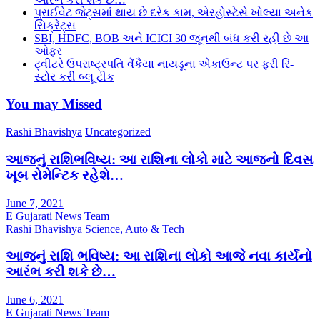
પ્રાઈવેટ જેટ્સમાં થાય છે દરેક કામ, એરહોસ્ટેસે ખોલ્યા અનેક
સિક્રેટ્સ
SBI, HDFC, BOB અને ICICI 30 જૂનથી બંધ કરી રહી છે આ
ઓફર
ટ્વીટરે ઉપરાષ્ટ્રપતિ વેંકૈયા નાયડૂના એકાઉન્ટ પર ફરી રિ-
સ્ટોર કરી બ્લૂ ટીક
You may Missed
Rashi Bhavishya
Uncategorized
આજનું રાશિભવિષ્ય: આ રાશિના લોકો માટે આજનો દિવસ
ખૂબ રોમેન્ટિક રહેશે…
June 7, 2021
E Gujarati News Team
Rashi Bhavishya
Science, Auto & Tech
આજનું રાશિ ભવિષ્ય: આ રાશિના લોકો આજે નવા કાર્યનો
આરંભ કરી શકે છે…
June 6, 2021
E Gujarati News Team