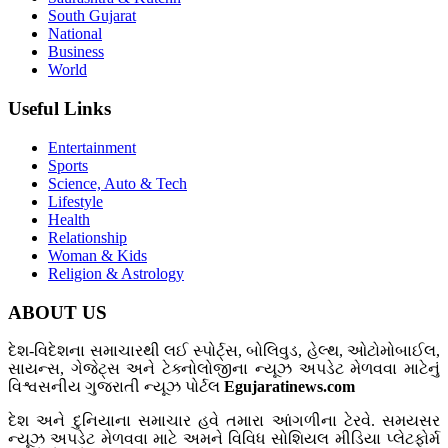
South Gujarat
National
Business
World
Useful Links
Entertainment
Sports
Science, Auto & Tech
Lifestyle
Health
Relationship
Woman & Kids
Religion & Astrology
ABOUT US
દેશ-વિદેશના સમાચારથી લઈ સ્પોર્ટ્સ, બોલિવુડ, હેલ્થ, ઓટોમોબાઈલ,
સાયન્સ, ગેજેટ્સ અને ટેક્નોલોજીના ન્યૂઝ અપડેટ મેળવવા માટેનું
વિશ્વસનીય ગુજરાતી ન્યૂઝ પોર્ટલ
Egujaratinews.com
દેશ અને દુનિયાના સમાચાર હવે તમારા આંગળીના ટેરવે. સમયસર
ન્યૂઝ અપડેટ મેળવવા માટે અમને વિવિધ સોશિયલ મીડિયા પ્લેટફોર્મ