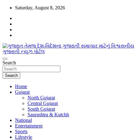
Skip
Saturday, August 8, 2026
to
content
www.egujaratinews.com
Search
ગુજરાત તેમજ દેશ-વિદેશના ગુજરાતી સમાચાર
માટેનું વિશ્વસનીય ગુજરાતી ન્યૂઝ પોર્ટલ
Search
Home
Gujarat
North Gujarat
Central Gujarat
South Gujarat
Saurashtra & Kutchh
National
Entertainment
Sports
Lifestyle