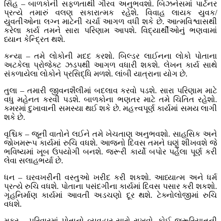
સિંહ – બાળકોની સફળતાથી ગૌરવ અનુભવશો. બિઝનેસમાં પાર્ટનર
પ્રત્યે તમારું વલણ સકારાત્મક રહેશે. વિવાહ લાયક યુવક/
યુવતીઓના લગ્ન માટેની ચર્ચા આગળ વધી શકે છે. આત્મવિશ્વાસથી
કરેલા કાર્ય તમને સારા પરિણામ આપશે. વિદ્યાર્થીઓનું ભણવામાં
ધ્યાન કેન્દ્રિત થશે.
કન્યા – તમે લોકોની મદદ કરશો. બિલ્ડર લાઈનના લોકો પોતાના
અટકેલા પ્રોજેક્ટ ઝડપથી આગળ વધારી શકશે. લેખન કાર્ય સાથે
સંકળાયેલા લોકોને પ્રસિદ્ધિ મળશે. લાંબી યાત્રાના યોગ છે.
તુલા – તમારી જીવનશૈલીમાં બદલાવ કરવો પડશે. સારા પરિણામ માટે
વધુ મહેનત કરવી પડશે. બાળકોના ભણતર માટે તમે ચિતિત રહેશો.
કમરમાં દુખાવાની સમસ્યા થઈ શકે છે. મહત્ત્વપૂર્ણ કાર્યમાં સમય લાગી
શકે છે.
વૃશ્ચિક – જૂની વાતોને લઈને તમે ખેચતાણ અનુભવશો. સાહસિક અને
જોખમરૂપ કાર્યમાં રુચિ વધશે. આજનો દિવસ તમને ઘણું શીખવશે જે
ભવિષ્યમાં ખૂબ ઉપયોગી બનશે. જરૂરી કાર્યો બપોર પહેલા પૂર્ણ કરી
લેવા સલાહભર્યા છે.
ધન – ઘરવખરીની વસ્તુઓ ખરીદ કરી શકશો. આધ્યાત્મ અને ધર્મ
પ્રત્યે રુચિ વધશે. પોતાના પસંદગીના કાર્યમાં દિવસ પસાર કરી શકશો.
ગૃહનિર્માણ કાર્યમાં આવતી અડચણો દૂર થશે. ટેક્નોલોજીમાં રુચિ
વધશે.
મકર – પરિવારમાં પોતાનો વ્યવહાર સારો રાખવો. કોઈ જરૂરિયાતની