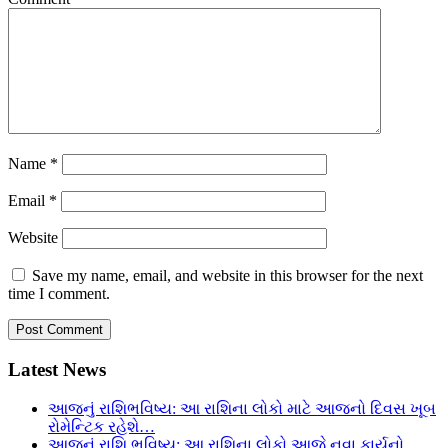
Name
*
Email
*
Website
Save my name, email, and website in this browser for the next
time I comment.
Latest News
આજનું રાશિભવિષ્ય: આ રાશિના લોકો માટે આજનો દિવસ ખૂબ
રોમેન્ટિક રહેશે…
આજનું રાશિ ભવિષ્ય: આ રાશિના લોકો આજે નવા કાર્યનો