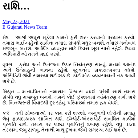
રાશિ…
May 23, 2021
E Gujarati News Team
મેષ – આજે અધૂરા મૂકેલા કામને ફરી શરૂ કરવાનો પ્રયાસ કરવો.
તમારા ભાઈ-બહેનો સાથેના તમારા સંબંધો મધુર બનશે. તમારું મનોબળ
મજબૂત બનશે. આર્થિક વ્યવહાર માટે દિવસ ખૂબ સારો રહેશે. ઉચ્ચ
અધિકારીઓ તમને મદદ કરશે.
વૃષભ – ક્રોધ અને ઉત્તેજના ઉપર નિયંત્રણ રાખવું. મનમાં આનંદ
અને ઉત્સાહની ભાવના રહેશે. જીવનમાં સકારાત્મકતા વધશે.
એસિડિટી જેવી સમસ્યા થઈ શકે છે. કોઈ મોટા વ્યવસાયની તક આવી
શકે છે.
મિથુન – માતા-પિતાનો તમારામાં વિશ્વાસ વધશે. પ્રેમી સાથે તમારા
સંબંધ વધુ મજબૂત બનશે. તમને કોઈ ફંક્શનમાં આમંત્રણ મળી શકે
છે. બિનજરૂરી વિવાદથી દૂર રહેવું. પરિવારમાં તમારા હક વધશે.
કર્ક – નવી યોજનાઓ પર કામ કરી શકશો. અનુભવી લોકોની સલાહ
લેવું ફાયદાકારક સાબિત થશે. ઈમ્પોર્ટ-એક્સપોર્ટ સંબંધિત કાર્યમાં
પ્રગતિ થશે. તમારા પર લક્ષ્ય પ્રાપ્તિનું દબાણ રહેશે. વધુ પડતા
તડકામાં જવું ટાળવું, તેનાથી માથું દુખવા જેવી સમસ્યા થઈ શકે છે.