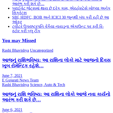
આરંભ કરી શકે છે…
પ્રાઈવેટ જેટ્સમાં થાય છે દરેક કામ, એરહોસ્ટેસે ખોલ્યા અનેક
સિક્રેટ્સ
SBI, HDFC, BOB અને ICICI 30 જૂનથી બંધ કરી રહી છે આ
ઓફર
ટ્વીટરે ઉપરાષ્ટ્રપતિ વેંકૈયા નાયડૂના એકાઉન્ટ પર ફરી રિ-
સ્ટોર કરી બ્લૂ ટીક
You may Missed
Rashi Bhavishya
Uncategorized
આજનું રાશિભવિષ્ય: આ રાશિના લોકો માટે આજનો દિવસ
ખૂબ રોમેન્ટિક રહેશે…
June 7, 2021
E Gujarati News Team
Rashi Bhavishya
Science, Auto & Tech
આજનું રાશિ ભવિષ્ય: આ રાશિના લોકો આજે નવા કાર્યનો
આરંભ કરી શકે છે…
June 6, 2021