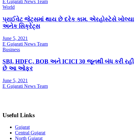
E Gujarati News Team
World
પ્રાઈવેટ જેટ્સમાં થાય છે દરેક કામ, એરહોસ્ટેસે ખોલ્યા
અનેક સિક્રેટ્સ
June 5, 2021
E Gujarati News Team
Business
SBI, HDFC, BOB અને ICICI 30 જૂનથી બંધ કરી રહી
છે આ ઓફર
June 5, 2021
E Gujarati News Team
Useful Links
Gujarat
Central Gujarat
North Gujarat