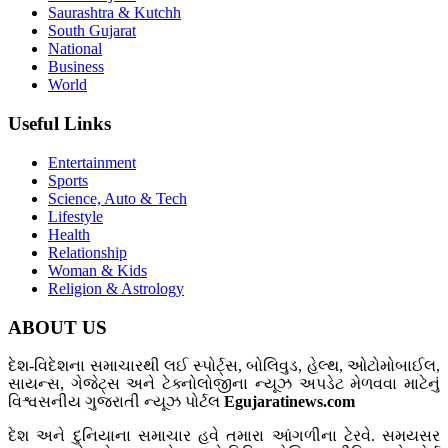
Saurashtra & Kutchh
South Gujarat
National
Business
World
Useful Links
Entertainment
Sports
Science, Auto & Tech
Lifestyle
Health
Relationship
Woman & Kids
Religion & Astrology
ABOUT US
દેશ-વિદેશના સમાચારથી લઈ સ્પોર્ટ્સ, બોલિવુડ, હેલ્થ, ઓટોમોબાઈલ,
સાયન્સ, ગેજેટ્સ અને ટેક્નોલોજીના ન્યૂઝ અપડેટ મેળવવા માટેનું
વિશ્વસનીય ગુજરાતી ન્યૂઝ પોર્ટલ
Egujaratinews.com
દેશ અને દુનિયાના સમાચાર હવે તમારા આંગળીના ટેરવે. સમયસર