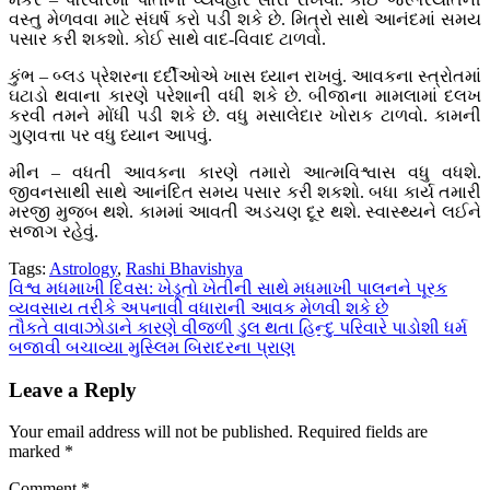
વસ્તુ મેળવવા માટે સંઘર્ષ કરો પડી શકે છે. મિત્રો સાથે આનંદમાં સમય
પસાર કરી શકશો. કોઈ સાથે વાદ-વિવાદ ટાળવો.
કુંભ – બ્લડ પ્રેશરના દર્દીઓએ ખાસ ધ્યાન રાખવું. આવકના સ્ત્રોતમાં
ઘટાડો થવાના કારણે પરેશાની વધી શકે છે. બીજાના મામલામાં દલખ
કરવી તમને મોંધી પડી શકે છે. વધુ મસાલેદાર ખોરાક ટાળવો. કામની
ગુણવત્તા પર વધુ ધ્યાન આપવું.
મીન – વધતી આવકના કારણે તમારો આત્મવિશ્વાસ વધુ વધશે.
જીવનસાથી સાથે આનંદિત સમય પસાર કરી શકશો. બધા કાર્ય તમારી
મરજી મુજબ થશે. કામમાં આવતી અડચણ દૂર થશે. સ્વાસ્થ્યને લઈને
સજાગ રહેવું.
Tags:
Astrology
,
Rashi Bhavishya
Post
વિશ્વ મધમાખી દિવસ: ખેડૂતો ખેતીની સાથે મધમાખી પાલનને પૂરક
વ્યવસાય તરીકે અપનાવી વધારાની આવક મેળવી શકે છે
navigation
તૌકતે વાવાઝોડાને કારણે વીજળી ડુલ થતા હિન્દુ પરિવારે પાડોશી ધર્મ
બજાવી બચાવ્યા મુસ્લિમ બિરાદરના પ્રાણ
Leave a Reply
Your email address will not be published.
Required fields are
marked
*
Comment
*