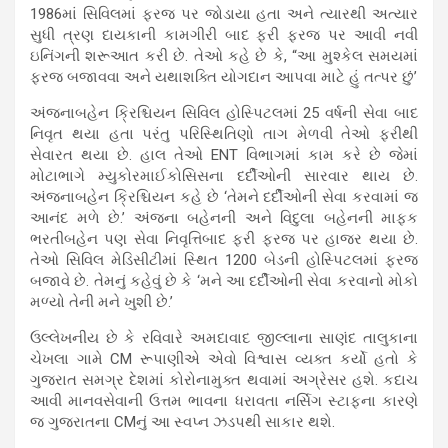
1986માં સિવિલમાં ફરજ પર જોડાયા હતા અને ત્યારથી અત્યાર
સુધી ત્રણ દાયકાની કામગીરી બાદ ફરી ફરજ પર આવી નવી
ઇનિંગની શરૂઆત કરી છે. તેઓ કહે છે કે, “આ મુશ્કેલ સમયમાં
ફરજ બજાવવા અને યથાશક્તિ યોગદાન આપવા માટે હું તત્પર છું’
અંજનાબહેન ક્રિશ્ચિયન સિવિલ હોસ્પિટલમાં 25 વર્ષની સેવા બાદ
નિવૃત થયા હતા પરંતુ પરિસ્થિતિણો તાગ મેળવી તેઓ ફરીથી
સેવારત થયા છે. હાલ તેઓ ENT વિભાગમાં કામ કરે છે જેમાં
મોટાભાગે મ્યુકોરમાઈકોસિસના દર્દીઓની સારવાર થાય છે.
અંજનાબહેન ક્રિશ્ચિયન કહે છે ‘તેમને દર્દીઓની સેવા કરવામાં જ
આનંદ મળે છે.’ અંજના બહેનની અને વિદુલા બહેનની માફક
ભરતીબહેન પણ સેવા નિવૃત્તિબાદ ફરી ફરજ પર હાજર થયા છે.
તેઓ સિવિલ મેડિસીટીમાં સ્થિત 1200 બેડની હોસ્પિટલમાં ફરજ
બજાવે છે. તેમનું કહેવું છે કે ‘મને આ દર્દીઓની સેવા કરવાનો મોકો
મળ્યો તેની મને ખુશી છે.’
ઉલ્લેખનીય છે કે રવિવારે અમદાવાદ જીલ્લાના સાણંદ તાલુકાના
ચેખલા ગામે CM રૂપાણીએ એવો વિશ્વાસ વ્યક્ત કર્યો હતો કે
ગુજરાત સમગ્ર દેશમાં કોરોનામુક્ત થવામાં અગ્રેસર હશે. કદાચ
આવી માનવસેવાની ઉત્તમ ભાવના ધરાવતા નર્સિગ સ્ટાફના કારણે
જ ગુજરાતના CMનું આ સ્વપ્ન ઝડપથી સાકાર થશે.