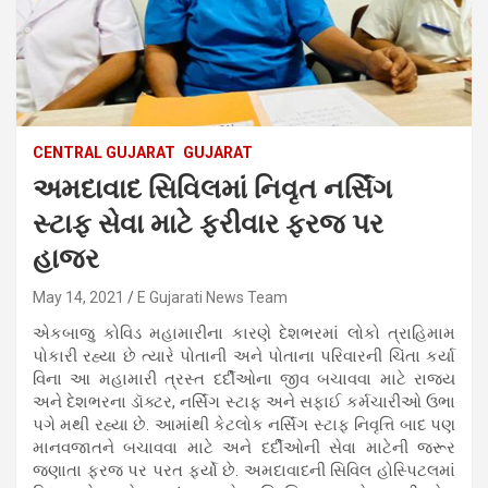
CENTRAL GUJARAT
GUJARAT
અમદાવાદ સિવિલમાં નિવૃત નર્સિંગ
સ્ટાફ સેવા માટે ફરીવાર ફરજ પર
હાજર
May 14, 2021
E Gujarati News Team
એકબાજુ કોવિડ મહામારીના કારણે દેશભરમાં લોકો ત્રાહિમામ
પોકારી રહ્યા છે ત્યારે પોતાની અને પોતાના પરિવારની ચિંતા કર્યા
વિના આ મહામારી ત્રસ્ત દર્દીઓના જીવ બચાવવા માટે રાજ્ય
અને દેશભરના ડૉક્ટર, નર્સિંગ સ્ટાફ અને સફાઈ કર્મચારીઓ ઉભા
પગે મથી રહ્યા છે. આમાંથી કેટલોક નર્સિંગ સ્ટાફ નિવૃત્તિ બાદ પણ
માનવજાતને બચાવવા માટે અને દર્દીઓની સેવા માટેની જરૂર
જણાતા ફરજ પર પરત ફર્યો છે. અમદાવાદની સિવિલ હોસ્પિટલમાં