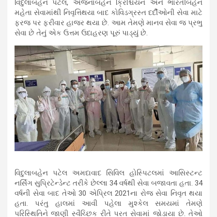
વિદુલાબહેન પટેલ, અંજનાબહેન ક્રિશ્ચિયન અને ભારતીબહેન
મહેતા સેવામાંથી નિવૃત્તિથયા બાદ કોવિડગ્રસ્ત દર્દીઓની સેવા માટે
ફરજ પર ફરીવાર હાજર થયા છે. આમ તેમણે માનવ સેવા જ પ્રભુ
સેવા છે તેનું એક ઉત્તમ ઉદાહરણ પૂરું પાડ્યું છે.
વિદુલાબહેન પટેલ અમદાવાદ સિવિલ હોસ્પિટલમાં આસિસ્ટન્ટ
નર્સિંગ સુપ્રિટેન્ડેન્ટ તરીકે છેલ્લા 34 વર્ષથી સેવા બજાવતા હતા. 34
વર્ષની સેવા બાદ તેઓ 30 એપ્રિલ 2021ના રોજ સેવા નિવૃત થયા
હતા. પરંતુ હાલમાં આવી પહેલા મુશ્કેલ સમયમાં તેમણે
પરિસ્થિતિને જાણી સ્વૈચ્છિક રીતે પરત સેવામાં જોડાયા છે. તેઓ