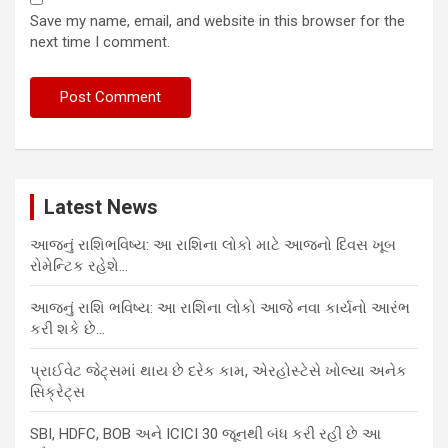
Save my name, email, and website in this browser for the
next time I comment.
Latest News
આજનું રાશિભવિષ્ય: આ રાશિના લોકો માટે આજનો દિવસ ખૂબ
રોમેન્ટિક રહેશે…
આજનું રાશિ ભવિષ્ય: આ રાશિના લોકો આજે નવા કાર્યનો આરંભ
કરી શકે છે…
પ્રાઈવેટ જેટ્સમાં થાય છે દરેક કામ, એરહોસ્ટેસે ખોલ્યા અનેક
સિક્રેટ્સ
SBI, HDFC, BOB અને ICICI 30 જૂનથી બંધ કરી રહી છે આ