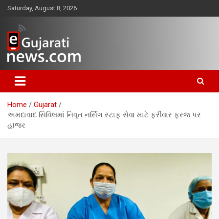
Skip
Saturday, August 8, 2026
to
content
www.egujaratinews.com
ગુજરાત તેમજ દેશ-વિદેશના ગુજરાતી
સમાચાર માટેનું વિશ્વસનીય ગુજરાતી
Home
Gujarat
ન્યૂઝ પોર્ટલ
અમદાવાદ સિવિલમાં નિવૃત નર્સિંગ સ્ટાફ સેવા માટે ફરીવાર ફરજ પર
હાજર