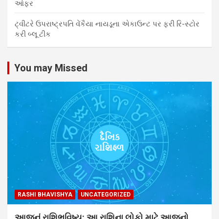
ઓફર
ટ્વીટરે ઉપરાષ્ટ્રપતિ વેંકૈયા નાયડૂના એકાઉન્ટ પર ફરી રિ-સ્ટોર
કરી બ્લૂ ટીક
You may Missed
RASHI BHAVISHYA
UNCATEGORIZED
આજનું રાશિભવિષ્ય: આ રાશિના લોકો માટે આજનો