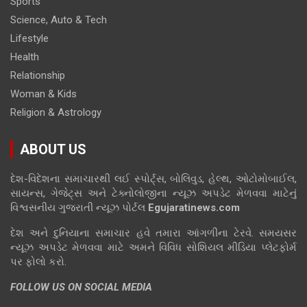
Sports
Science, Auto & Tech
Lifestyle
Health
Relationship
Woman & Kids
Religion & Astrology
ABOUT US
દેશ-વિદેશના સમાચારથી લઈ સ્પોર્ટ્સ, બોલિવુડ, હેલ્થ, ઓટોમોબાઈલ,
સાયન્સ, ગેજેટ્સ અને ટેક્નોલોજીના ન્યૂઝ અપડેટ મેળવવા માટેનું
વિશ્વસનીય ગુજરાતી ન્યૂઝ પોર્ટલ
Egujaratinews.com
દેશ અને દુનિયાના સમાચાર હવે તમારા આંગળીના ટેરવે. સમયસર
ન્યૂઝ અપડેટ મેળવવા માટે અમને વિવિધ સોશિયલ મીડિયા પ્લેટફોર્મ
પર ફોલો કરો.
FOLLOW US ON SOCIAL MEDIA