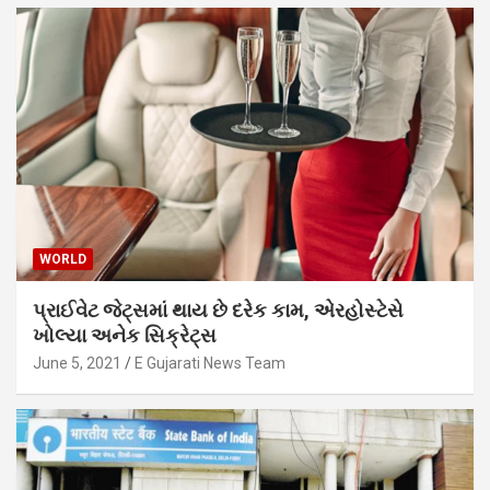
WORLD
પ્રાઈવેટ જેટ્સમાં થાય છે દરેક કામ, એરહોસ્ટેસે
ખોલ્યા અનેક સિક્રેટ્સ
June 5, 2021
E Gujarati News Team