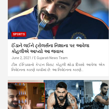
SPORTS
ઈંડાને લઈને ટ્રોલર્સના નિશાના પર આવેલા
કોહલીએ આપ્યો આ જવાબ
June 2, 2021
E Gujarati News Team
ટીમ ઈન્ડિયાનો કેપ્ટન વિરાટ કોહલી થોડા દિવસો આપેલા એક
નિવેદનના કારણે ચર્ચામાં છે. આ નિવેદનના કારણે…