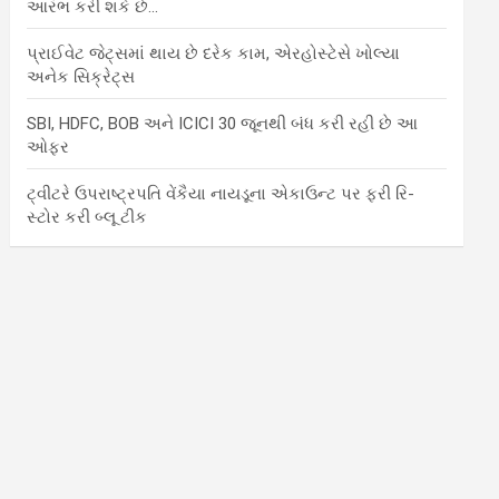
આરંભ કરી શકે છે…
પ્રાઈવેટ જેટ્સમાં થાય છે દરેક કામ, એરહોસ્ટેસે ખોલ્યા
અનેક સિક્રેટ્સ
SBI, HDFC, BOB અને ICICI 30 જૂનથી બંધ કરી રહી છે આ
ઓફર
ટ્વીટરે ઉપરાષ્ટ્રપતિ વેંકૈયા નાયડૂના એકાઉન્ટ પર ફરી રિ-
સ્ટોર કરી બ્લૂ ટીક