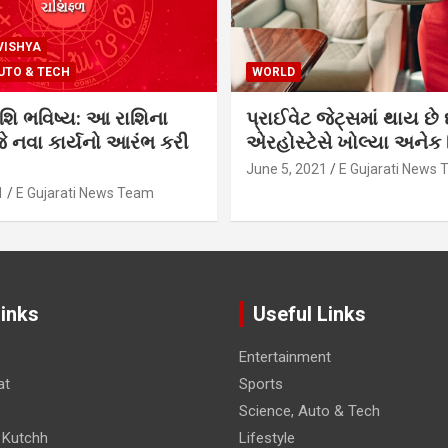
VISHYA
UTO & TECH
WORLD
શિ ભવિષ્ય: આ રાશિના
પ્રાઈવેટ જેટ્સમાં થાય છે 
 નવા કાર્યનો આરંભ કરી
એરહોસ્ટેસે ખોલ્યા અનેક સ
June 5, 2021
E Gujarati News
1
E Gujarati News Team
Links
Useful Links
Entertainment
at
Sports
Science, Auto & Tech
 Kutchh
Lifestyle