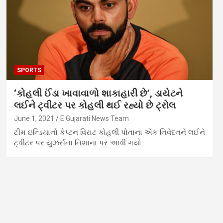
SPORTS
‘કોહલી ઈંડા ખાવાવાળો શાકાહારી છે’, ડાયેટને
લઈને ટ્વીટર પર કોહલી થઈ રહ્યો છે ટ્રોલ
June 1, 2021
E Gujarati News Team
ટીમ ઇન્ડિયાનો કેપ્ટન વિરાટ કોહલી પોતાના એક નિવેદનને લઈને
ટ્વીટર પર યુઝર્સના નિશાના પર આવી ગયો…