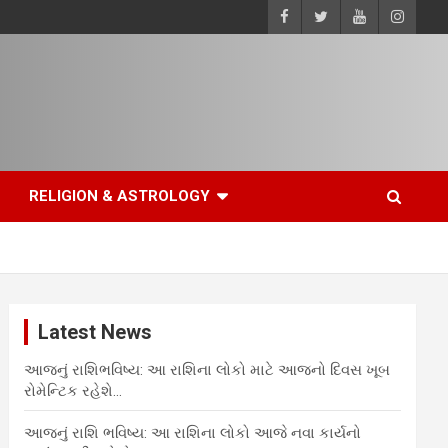
RELIGION & ASTROLOGY
Latest News
આજનું રાશિભવિષ્ય: આ રાશિના લોકો માટે આજનો દિવસ ખૂબ
રોમેન્ટિક રહેશે…
આજનું રાશિ ભવિષ્ય: આ રાશિના લોકો આજે નવા કાર્યનો