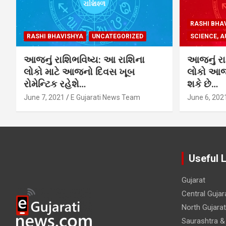
RASHI BHA
RASHI BHAVISHYA
UNCATEGORIZED
SCIENCE, A
આજનું રાશિભવિષ્ય: આ રાશિના
આજનું રા
લોકો માટે આજનો દિવસ ખૂબ
લોકો આજે
રોમેન્ટિક રહેશે…
શકે છે…
June 7, 2021
E Gujarati News Team
June 6, 202
Useful 
Gujarat
Central Gujar
North Gujarat
Saurashtra &