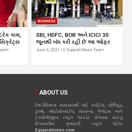
BUSINESS
દરેક કામ,
SBI, HDFC, BOB અને ICICI 30
િક્રેટ્સ
જૂનથી બંધ કરી રહી છે આ ઓફર
 Team
June 5, 2021
E Gujarati News Team
ABOUT US
દેશ-વિદેશના સમાચારથી લઈ સ્પોર્ટ્સ, બોલિવુડ,
હેલ્થ, ઓટોમોબાઈલ, સાયન્સ, ગેજેટ્સ અને
ટેક્નોલોજીના ન્યૂઝ અપડેટ મેળવવા માટેનું
વિશ્વસનીય ગુજરાતી ન્યૂઝ પોર્ટલ
Egujaratinews.com