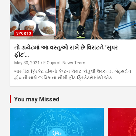
SPORTS
તો ડાયેટમાં આ વસ્તુઓ રાખે છે વિરાટને ‘સુપર
ફીટ’…
May 30, 2021
E Gujarati News Team
ભારતીય ક્રિકેટ ટીમનો કેપ્ટન વિરાટ કોહલી ઉચ્ચતમ બેટ્સમેન
હોવાની સાથે જ વિશ્વના સૌથી ફીટ ક્રિકેટરોમાંથી એક…
You may Missed