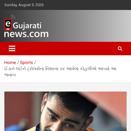
Skip
Sunday, August 9, 2026
to
content
www.egujaratinews.com
ગુજરાત તેમજ દેશ-વિદેશના ગુજરાતી
સમાચાર માટેનું વિશ્વસનીય ગુજરાતી
Home
Sports
ન્યૂઝ પોર્ટલ
ઈંડાને લઈને ટ્રોલર્સના નિશાના પર આવેલા કોહલીએ આપ્યો આ
જવાબ