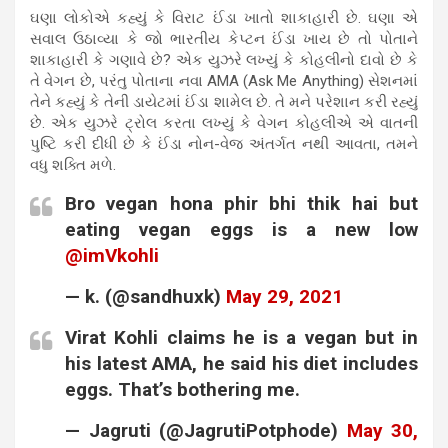
ઘણા લોકોએ કહ્યું કે વિરાટ ઈંડા ખાતો શાકાહારી છે. ઘણા એ
સવાલ ઉઠાવ્યા કે જો ભારતીય કેપ્ટન ઈંડા ખાય છે તો પોતાને
શાકાહારી કે ગણાવે છે? એક યુઝરે લખ્યું કે કોહલીનો દાવો છે કે
તે વેગન છે, પરંતુ પોતાના નવા AMA (Ask Me Anything) સેશનમાં
તેને કહ્યું કે તેની ડાયેટમાં ઈંડા શામેલ છે. તે મને પરેશાન કરી રહ્યું
છે. એક યુઝરે ટ્રોલ કરતા લખ્યું કે વેગન કોહલીએ એ વાતની
પુષ્ટિ કરી દીધી છે કે ઈંડા નોન-વેજ અંતર્ગત નથી આવતા, તમને
વધુ શક્તિ મળે.
Bro vegan hona phir bhi thik hai but
eating vegan eggs is a new low
@imVkohli
— k. (@sandhuxk)
May 29, 2021
Virat Kohli claims he is a vegan but in
his latest AMA, he said his diet includes
eggs. That’s bothering me.
— Jagruti (@JagrutiPotphode)
May 30,