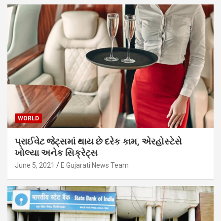
WORLD
પ્રાઈવેટ જેટ્સમાં થાય છે દરેક કામ, એરહોસ્ટેસે
ખોલ્યા અનેક સિક્રેટ્સ
June 5, 2021
E Gujarati News Team