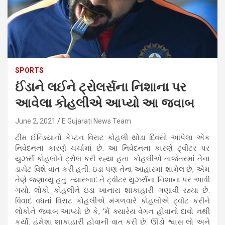
SPORTS
ઈંડાને લઈને ટ્રોલર્સના નિશાના પર
આવેલા કોહલીએ આપ્યો આ જવાબ
June 2, 2021
E Gujarati News Team
ટીમ ઈન્ડિયાનો કેપ્ટન વિરાટ કોહલી થોડા દિવસો આપેલા એક
નિવેદનના કારણે ચર્ચામાં છે. આ નિવેદનના કારણે ટ્વીટર પર
યુઝર્સ કોહલીને ટ્રોલ કરી રહ્યા હતા. કોહલીએ તાજેતરમાં તેના
ડાયેટ વિશે વાત કરી હતી. ઇંડા પણ તેના આહારમાં શામેલ છે, એમ
તેણે જણાવ્યું હતું. ત્યારબાદ તે ટ્વીટર યુઝર્સના નિશાના પર આવી
ગયો. લોકો કોહલીને ઇંડા ખાનારા શાકાહારી ગણાવી રહ્યા છે.
વિવાદ વધતાં વિરાટ કોહલીએ મંગળવારે કોહલીએ ટ્વીટ કરીને
લોકોને જવાબ આપ્યો છે કે, ‘મેં ક્યારેય વેગન હોવાનો દાવો નથી
કર્યો. હંમેશા શાકાહારી હોવાની વાત કરી છે. ઊંડો શ્વાસ લો અને