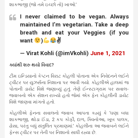
શાકભાજી (જો તમે ઇચ્છો તો) ખાઓ.’
I never claimed to be vegan. Always
maintained I’m vegetarian. Take a deep
breath and eat your Veggies (if you
want
)
✌
— Virat Kohli (@imVkohli)
June 1, 2021
ક્યાંથી શરુ થયો વિવાદ?
ટીમ ઇન્ડિયાનો કેપ્ટન વિરાટ કોહલી પોતાના એક નિવેદનને લઈને
ટ્વીટર પર યુઝર્સના નિશાના પર આવી ગયો. કોહલીએ હાલમાં જ
પોતાની ડાયેટ વિશે જણાવ્યું હતું. તેણે ઈન્સ્ટાગ્રામ પર સવાલ-
જવાબનો એક સેશન રાખ્યો હતો જેમાં એક ફેન કોહલીની ડાયેટ
વિશે જાણવા માંગતો હતો.
કોહલીએ ફેનના સવાલનો જવાબ આપતા કહ્યું કે ‘ઘણા બધા
શાકભાજી, થોડા ઈંડા, 2 કપ કોફી, દાળ, ક્વિનોઆ, ખૂબ પાલક,
ઢોસા, પરંતુ બધું સંતુલિત પ્રમાણમાં.’ કોહલીના આ જવાબને લઈને
ફેન્સ ટ્વીટર પર તેની પર નિશાનો સાધી રહ્યા છે.