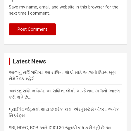
Save my name, email, and website in this browser for the
next time I comment.
Latest News
આજનું રાશિભવિષ્ય: આ રાશિના લોકો માટે આજનો દિવસ ખૂબ
રોમેન્ટિક રહેશે…
આજનું રાશિ ભવિષ્ય: આ રાશિના લોકો આજે નવા કાર્યનો આરંભ
કરી શકે છે…
પ્રાઈવેટ જેટ્સમાં થાય છે દરેક કામ, એરહોસ્ટેસે ખોલ્યા અનેક
સિક્રેટ્સ
SBI, HDFC, BOB અને ICICI 30 જૂનથી બંધ કરી રહી છે આ