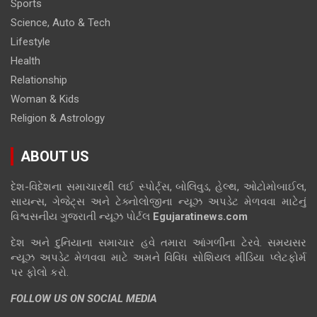
Sports
Science, Auto & Tech
Lifestyle
Health
Relationship
Woman & Kids
Religion & Astrology
ABOUT US
દેશ-વિદેશના સમાચારથી લઈ સ્પોર્ટ્સ, બોલિવુડ, હેલ્થ, ઓટોમોબાઈલ,
સાયન્સ, ગેજેટ્સ અને ટેક્નોલોજીના ન્યૂઝ અપડેટ મેળવવા માટેનું
વિશ્વસનીય ગુજરાતી ન્યૂઝ પોર્ટલ
Egujaratinews.com
દેશ અને દુનિયાના સમાચાર હવે તમારા આંગળીના ટેરવે. સમયસર
ન્યૂઝ અપડેટ મેળવવા માટે અમને વિવિધ સોશિયલ મીડિયા પ્લેટફોર્મ
પર ફોલો કરો.
FOLLOW US ON SOCIAL MEDIA