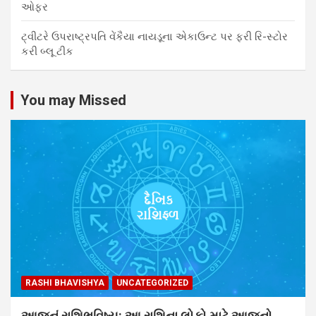
ઓફર
ટ્વીટરે ઉપરાષ્ટ્રપતિ વેંકૈયા નાયડૂના એકાઉન્ટ પર ફરી રિ-સ્ટોર
કરી બ્લૂ ટીક
You may Missed
RASHI BHAVISHYA
UNCATEGORIZED
આજનું રાશિભવિષ્ય: આ રાશિના લોકો માટે આજનો