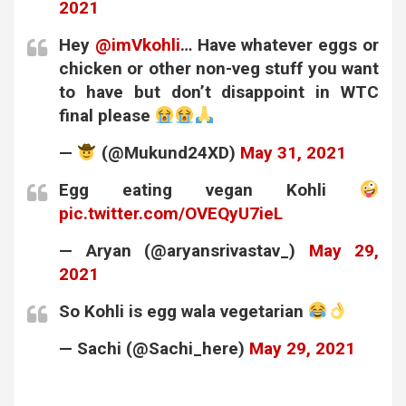
2021
Hey
@imVkohli
… Have whatever eggs or
chicken or other non-veg stuff you want
to have but don’t disappoint in WTC
final please
—
(@Mukund24XD)
May 31, 2021
Egg eating vegan Kohli
pic.twitter.com/OVEQyU7ieL
— Aryan (@aryansrivastav_)
May 29,
2021
So Kohli is egg wala vegetarian
— Sachi (@Sachi_here)
May 29, 2021