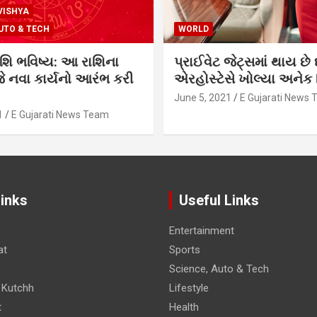
VISHYA
UTO & TECH
WORLD
શિ ભવિષ્ય: આ રાશિના
પ્રાઈવેટ જેટ્સમાં થાય છે 
 નવા કાર્યનો આરંભ કરી
એરહોસ્ટેસે ખોલ્યા અનેક સ
June 5, 2021
E Gujarati News
1
E Gujarati News Team
Links
Useful Links
Entertainment
at
Sports
Science, Auto & Tech
 Kutchh
Lifestyle
t
Health