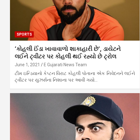
SPORTS
‘કોહલી ઈંડા ખાવાવાળો શાકાહારી છે’, ડાયેટને
લઈને ટ્વીટર પર કોહલી થઈ રહ્યો છે ટ્રોલ
June 1, 2021
E Gujarati News Team
ટીમ ઇન્ડિયાનો કેપ્ટન વિરાટ કોહલી પોતાના એક નિવેદનને લઈને
ટ્વીટર પર યુઝર્સના નિશાના પર આવી ગયો…