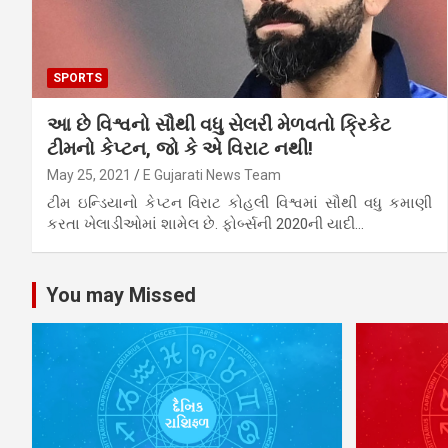
SPORTS
આ છે વિશ્વનો સૌથી વધુ સેલરી મેળવતો ક્રિકેટ
ટીમનો કેપ્ટન, જો કે એ વિરાટ નથી!
May 25, 2021
E Gujarati News Team
ટીમ ઇન્ડિયાનો કેપ્ટન વિરાટ કોહલી વિશ્વમાં સૌથી વધુ કમાણી
કરતા ખેલાડીઓમાં શામેલ છે. ફોર્બ્સની 2020ની યાદી…
You may Missed