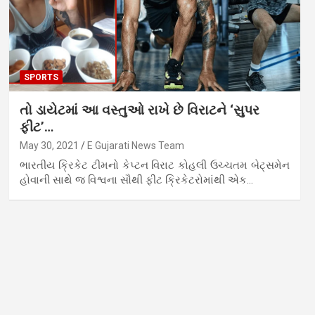
SPORTS
તો ડાયેટમાં આ વસ્તુઓ રાખે છે વિરાટને ‘સુપર
ફીટ’…
May 30, 2021
E Gujarati News Team
ભારતીય ક્રિકેટ ટીમનો કેપ્ટન વિરાટ કોહલી ઉચ્ચતમ બેટ્સમેન
હોવાની સાથે જ વિશ્વના સૌથી ફીટ ક્રિકેટરોમાંથી એક…