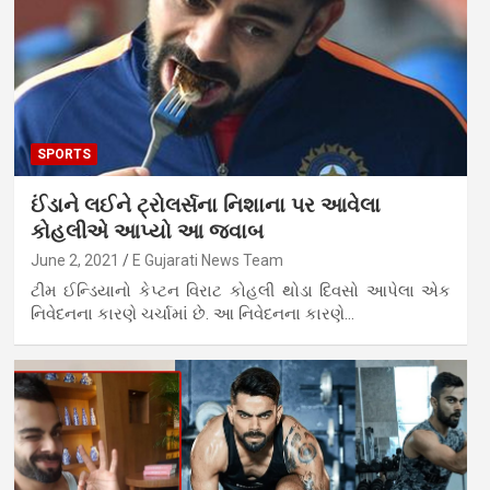
SPORTS
ઈંડાને લઈને ટ્રોલર્સના નિશાના પર આવેલા
કોહલીએ આપ્યો આ જવાબ
June 2, 2021
E Gujarati News Team
ટીમ ઈન્ડિયાનો કેપ્ટન વિરાટ કોહલી થોડા દિવસો આપેલા એક
નિવેદનના કારણે ચર્ચામાં છે. આ નિવેદનના કારણે…