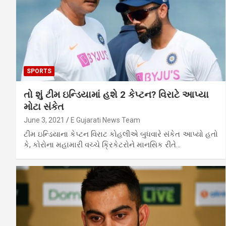
SPORTS
તો શું ટીમ ઇન્ડિયામાં હશે 2 કેપ્ટન? વિરાટે આપ્યા
મોટા સંકેત
June 3, 2021
E Gujarati News Team
ટીમ ઇન્ડિયાના કેપ્ટન વિરાટ કોહલીએ બુધવારે સંકેત આપ્યો હતો
કે, કોરોના મહામારી વચ્ચે ક્રિકેટરોને માનસિક રીતે…