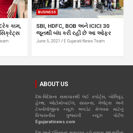
BUSINESS
દરેક કામ,
SBI, HDFC, BOB અને ICICI 30
િક્રેટ્સ
જૂનથી બંધ કરી રહી છે આ ઓફર
 Team
June 5, 2021
E Gujarati News Team
ABOUT US
દેશ-વિદેશના સમાચારથી લઈ સ્પોર્ટ્સ, બોલિવુડ,
હેલ્થ, ઓટોમોબાઈલ, સાયન્સ, ગેજેટ્સ અને
ટેક્નોલોજીના ન્યૂઝ અપડેટ મેળવવા માટેનું
વિશ્વસનીય ગુજરાતી ન્યૂઝ પોર્ટલ
Egujaratinews.com
દેશ અને દુનિયાના સમાચાર હવે તમારા આંગળીના