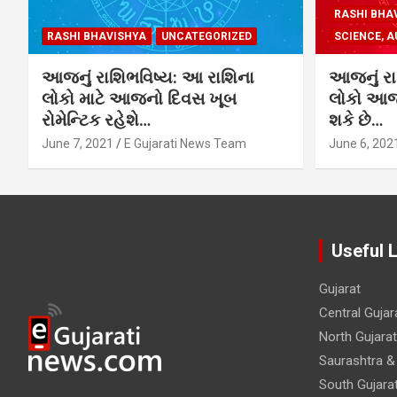
RASHI BHA
RASHI BHAVISHYA
UNCATEGORIZED
SCIENCE, A
આજનું રાશિભવિષ્ય: આ રાશિના
આજનું રા
લોકો માટે આજનો દિવસ ખૂબ
લોકો આજે
રોમેન્ટિક રહેશે…
શકે છે…
June 7, 2021
E Gujarati News Team
June 6, 202
Useful 
Gujarat
Central Gujar
North Gujarat
Saurashtra &
South Gujara