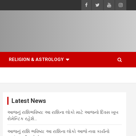
RELIGION & ASTROLOGY
Latest News
આજનું રાશિભવિષ્ય: આ રાશિના લોકો માટે આજનો દિવસ ખૂબ
રોમેન્ટિક રહેશે…
આજનું રાશિ ભવિષ્ય: આ રાશિના લોકો આજે નવા કાર્યનો