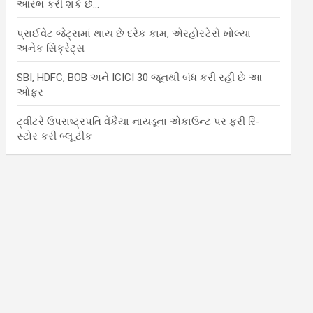
આરંભ કરી શકે છે…
પ્રાઈવેટ જેટ્સમાં થાય છે દરેક કામ, એરહોસ્ટેસે ખોલ્યા
અનેક સિક્રેટ્સ
SBI, HDFC, BOB અને ICICI 30 જૂનથી બંધ કરી રહી છે આ
ઓફર
ટ્વીટરે ઉપરાષ્ટ્રપતિ વેંકૈયા નાયડૂના એકાઉન્ટ પર ફરી રિ-
સ્ટોર કરી બ્લૂ ટીક